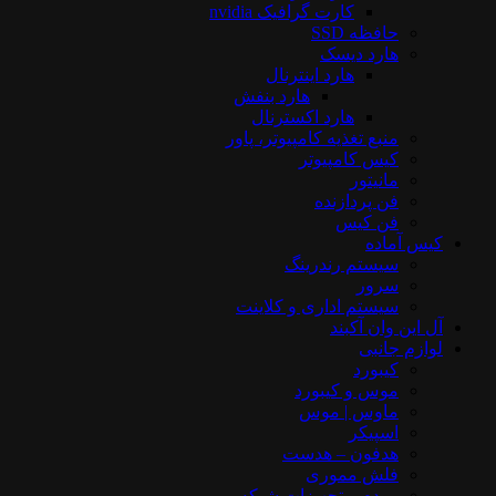
کارت گرافیک nvidia
حافظه SSD
هارد دیسک
هارد اینترنال
هارد بنفش
هارد اکسترنال
منبع تغذیه کامپیوتر، پاور
کیس کامپیوتر
مانیتور
فن پردازنده
فن کیس
کیس آماده
سیستم رندرینگ
سرور
سیستم‌ اداری و کلاینت
آل این وان آکبند
لوازم جانبی
کیبورد
موس و کیبورد
ماوس | موس
اسپیکر
هدفون – هدست
فلش مموری
مودم و تجهیزات شبکه