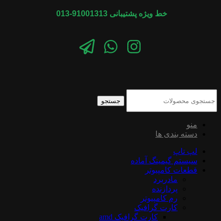
خط ویژه پشتیبانی 91001313-013
جستجو
منو
دسته بندی ها
لپ تاپ
سیستم گیمینگ آماده
قطعات کامپیوتر
مادربرد
پردازنده
رم کامپیوتر
کارت گرافیک
کارت گرافیک amd