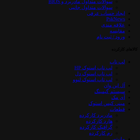
سوالات متداول مادربرد و BIOS
سوالات متداول جانبی
ایجاد حساب عرفی
PskNews
علاقه مندی
مقایسه
ورود / ثبت نام
کالاهای کارکرده
لپ تاپ
لپ تاپ استوک HP
لپ تاپ استوک دل
لپ تاپ استوک لنوو
آل این وان
سیستم گیمینگ
آی مک
مینی کیس استوک
قطعات
مادربرد کارکرده
هارد کارکرده
گرافیک کارکرده
رم کارکرده
مانیتور