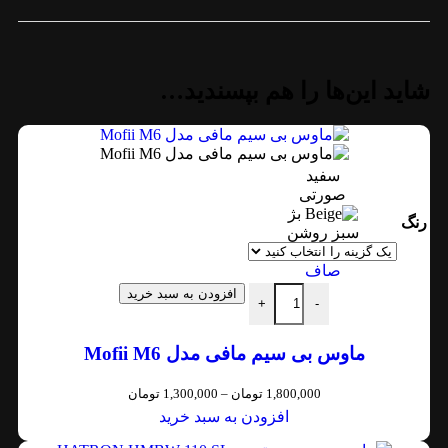
شاید این‌ها را هم بپسندید…
سفید
صورتی
بژ
رنگ
سبز روشن
صاف
افزودن به سبد خرید
+
-
ماوس بی سیم مافی مدل Mofii M6
1,800,000
تومان
–
1,300,000
تومان
افزودن به سبد خرید