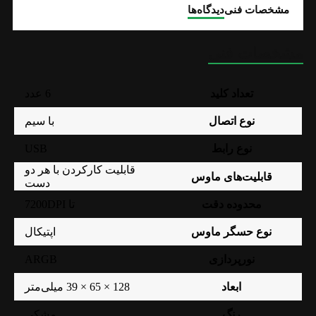
مشخصات فنی
دیدگاه‌ها
مشخصات فنی
تعداد کلید
6 عدد
نوع اتصال
با سیم
USB
نوع رابط
قابلیت کارکردن با هر دو
قابلیت‌های ماوس
دست
محدوده دقت
تا 7200DPI
نوع حسگر ماوس
اپتیکال
ARGB
نورپردازی
ابعاد
128 × 65 × 39 میلی‌متر
رنگ
مشکی