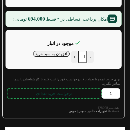
694,000
امکان پرداخت اقساطی در ۴ قسط
تومانی!
موجود در انبار
افزودن به سبد خرید
+
-
برای خرید عمده یا تعداد بالا، درخواست خود را ثبت کنید تا کارشناسان با شما
تماس بگیرند
درخواست خرید تعدادی
شناسه
128298
دسته ها
,
تجهیزات جانبی
ماوس | موس