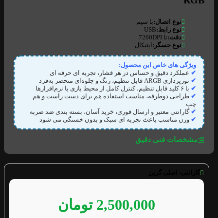
RGB
نوع اتصال:
با سیم
نوع رابط:
USB
دقت:
تا 7200DPI
نوع حسگر:
اپتیکال
ویژگی های خاص این محصول:
✔
عملکرد دقیق و حساس در هر فشار، تجربه‌ ای حرفه‌ ای
✔
نورپردازی ARGB قابل تنظیم، رنگ و جلوه‌ای منحصر به‌فرد
✔
با ۶ کلید قابل تنظیم، کنترل کامل از محیط بازی یا نرم‌افزارها
✔
طراحی دوطرفه، مناسب استفاده هم برای دست راست و هم
چپ
✔
گارانتی معتبر و ارسال فوری، خرید آسان، بسته بندی ضد ضربه
✔
وزن مناسب باعث تجربه‌ ای سبک و بدون خستگی می شود
مشخصات فنی دقیق
گارانتی:
اصلی گرین
2,500,000
تومان