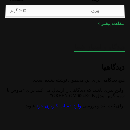
وزن
200 گرم
GREEN
برند
مشاهده بیشتر >
گارانتی
اصلی گرین
دیدگاه و امتیاز شما
دیدگاهها
هیچ دیدگاهی برای این محصول نوشته نشده است.
اولین نفری باشید که دیدگاهی را ارسال می کنید برای “ماوس با
سیم گرین مدل GREEN GM606-RGB”
برای ثبت نقد و بررسی
وارد حساب کاربری خود
شوید.