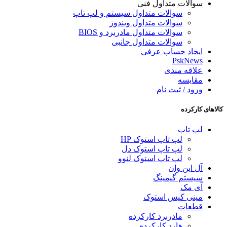
سوالات متداول فنی
سوالات متداول سیستم و لپ تاپ
سوالات متداول ویندوز
سوالات متداول مادربرد و BIOS
سوالات متداول جانبی
ایجاد حساب عرفی
PskNews
علاقه مندی
مقایسه
ورود / ثبت نام
کالاهای کارکرده
لپ تاپ
لپ تاپ استوک HP
لپ تاپ استوک دل
لپ تاپ استوک لنوو
آل این وان
سیستم گیمینگ
آی مک
مینی کیس استوک
قطعات
مادربرد کارکرده
هارد کارکرده