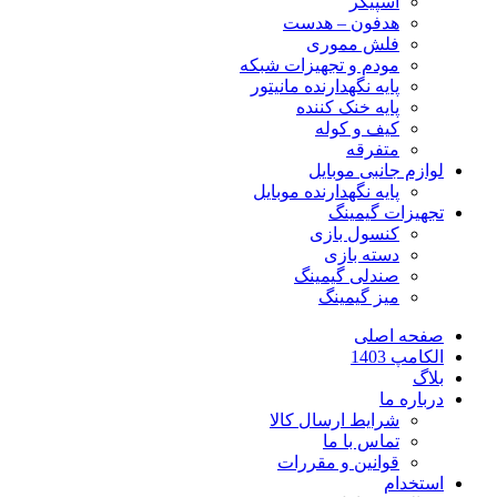
اسپیکر
هدفون – هدست
فلش مموری
مودم و تجهیزات شبکه
پایه نگهدارنده مانیتور
پایه خنک کننده
کیف و کوله
متفرقه
لوازم جانبی موبایل
پایه نگهدارنده موبایل
تجهیزات گیمینگ
کنسول بازی
دسته بازی
صندلی گیمینگ
میز گیمینگ
صفحه اصلی
الکامپ 1403
بلاگ
درباره ما
شرایط ارسال کالا
تماس با ما
قوانین و مقررات
استخدام