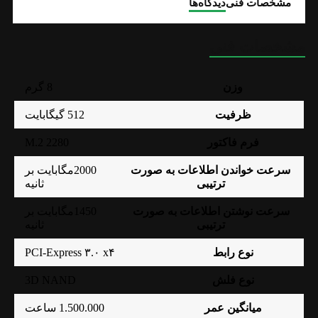
مشخصات فنی
دیدگاه‌ها
مشخصات فنی
وزن
8 گرم
ظرفیت
512 گیگابایت
2280 M.2
فرم فاکتور
سرعت خواندن اطلاعات به صورت
2000مگابایت بر
ترتیبی
ثانیه
سرعت نوشتن اطلاعات به صورت
1450مگابایت بر
ترتیبی
ثانیه
نوع رابط
PCI-Express ۳.۰ x۴
3D NAND
نوع فلش
میانگین عمر
1.500.000 ساعت