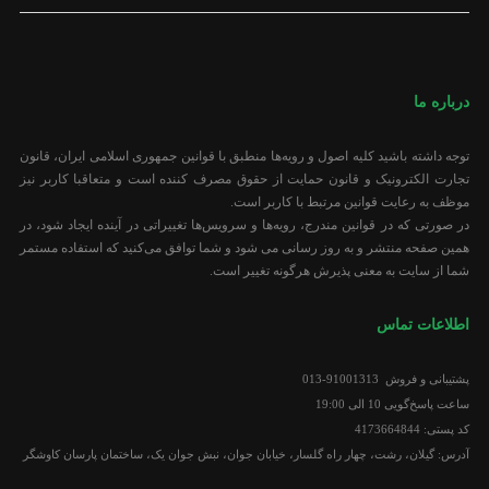
درباره ما
توجه داشته باشید کلیه اصول و رویه‏‌ها منطبق با قوانین جمهوری اسلامی ایران، قانون
تجارت الکترونیک و قانون حمایت از حقوق مصرف کننده است و متعاقبا کاربر نیز
موظف به رعایت قوانین مرتبط با کاربر است.
در صورتی که در قوانین مندرج، رویه‏‌ها و سرویس‏‌ها تغییراتی در آینده ایجاد شود، در
همین صفحه منتشر و به روز رسانی می شود و شما توافق می‏‌کنید که استفاده مستمر
شما از سایت به معنی پذیرش هرگونه تغییر است.
اطلاعات تماس
پشتیبانی و فروش 91001313-013
ساعت پاسخ‌گویی 10 الی 19:00
کد پستی: 4173664844
آدرس: گیلان، رشت، چهار راه گلسار، خیابان جوان، نبش جوان یک، ساختمان پارسان کاوشگر