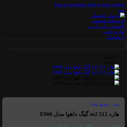
Skip to navigation
Skip to main content
منو
0
محصول
ناموجود
ناموجود
خانه
/
حافظه SSD
هارد m2 512 گیگ داهوا مدل E900
گارانتی اصلی ( سازگار – الماس – آواژنگ – ماتریس )