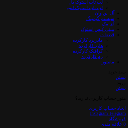
لپ تاپ استوک دل
لپ تاپ استوک لنوو
آل این وان
سیستم گیمینگ
آی مک
مینی کیس استوک
قطعات
مادربرد کارکرده
هارد کارکرده
گرافیک کارکرده
رم کارکرده
مانیتور
سبد خرید
بستن
ورود
بستن
هنوز حساب کاربری ندارید؟
ایجاد حساب کاربری
Instagram
Telegram
فروشگاه
0
علاقه مندی