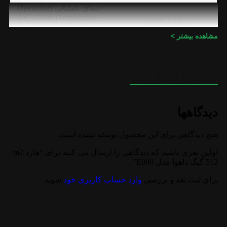
دمای عملیاتی (Operating
Temperature): 0-70 درجه
سایر امکانات
سانتی گراد پشتیبانی از
مشاهده بیشتر >
NVMe 1.3
DAHUA
برند
دیدگاه و امتیاز شما
دیدگاهها
هیچ دیدگاهی برای این محصول نوشته نشده است.
اولین نفری باشید که دیدگاهی را ارسال می کنید برای “هارد m2
512 گیگ داهوا مدل E900”
برای ثبت نقد و بررسی
وارد حساب کاربری خود
شوید.