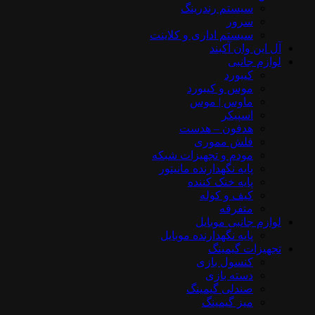
سیستم رندرینگ
سرور
سیستم‌ اداری و کلاینت
آل این وان آکبند
لوازم جانبی
کیبورد
موس و کیبورد
ماوس | موس
اسپیکر
هدفون – هدست
فلش مموری
مودم و تجهیزات شبکه
پایه نگهدارنده مانیتور
پایه خنک کننده
کیف و کوله
متفرقه
لوازم جانبی موبایل
پایه نگهدارنده موبایل
تجهیزات گیمینگ
کنسول بازی
دسته بازی
صندلی گیمینگ
میز گیمینگ