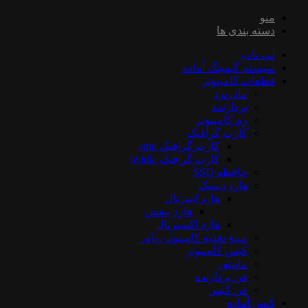
منو
دسته بندی ها
لپ تاپ
سیستم گیمینگ آماده
قطعات کامپیوتر
مادربرد
پردازنده
رم کامپیوتر
کارت گرافیک
کارت گرافیک amd
کارت گرافیک nvidia
حافظه SSD
هارد دیسک
هارد اینترنال
هارد بنفش
هارد اکسترنال
منبع تغذیه کامپیوتر، پاور
کیس کامپیوتر
مانیتور
فن پردازنده
فن کیس
کیس آماده