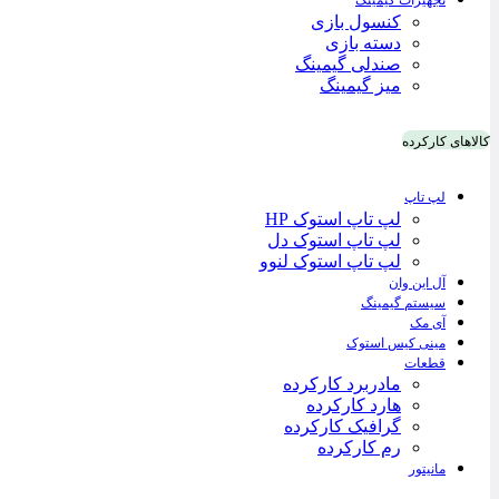
تجهیزات گیمینگ
کنسول بازی
دسته بازی
صندلی گیمینگ
میز گیمینگ
کالاهای کارکرده
لپ تاپ
لپ تاپ استوک HP
لپ تاپ استوک دل
لپ تاپ استوک لنوو
آل این وان
سیستم گیمینگ
آی مک
مینی کیس استوک
قطعات
مادربرد کارکرده
هارد کارکرده
گرافیک کارکرده
رم کارکرده
مانیتور