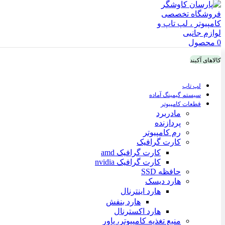
0
محصول
کالاهای آکبند
لپ تاپ
سیستم گیمینگ آماده
قطعات کامپیوتر
مادربرد
پردازنده
رم کامپیوتر
کارت گرافیک
کارت گرافیک amd
کارت گرافیک nvidia
حافظه SSD
هارد دیسک
هارد اینترنال
هارد بنفش
هارد اکسترنال
منبع تغذیه کامپیوتر، پاور