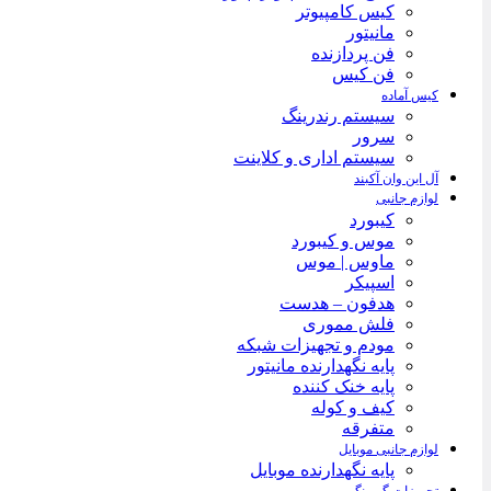
کیس کامپیوتر
مانیتور
فن پردازنده
فن کیس
کیس آماده
سیستم رندرینگ
سرور
سیستم‌ اداری و کلاینت
آل این وان آکبند
لوازم جانبی
کیبورد
موس و کیبورد
ماوس | موس
اسپیکر
هدفون – هدست
فلش مموری
مودم و تجهیزات شبکه
پایه نگهدارنده مانیتور
پایه خنک کننده
کیف و کوله
متفرقه
لوازم جانبی موبایل
پایه نگهدارنده موبایل