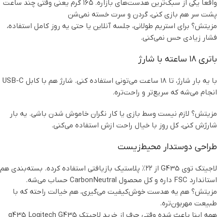
واقعا یکی از سبک‌ترین هدست‌های بازاره. ۱۶۵ گرم یعنی وقتی چند ساعت
پشت سر هم بازی کنی، گردن و سرت خسته نمی‌شن
مزیتش؟ برای استریم طولانی، جلسه آنلاین یا حتی یه روز کامل استفاده،
فشار زیادی حس نمی‌کنی.
باتری ۱۸ ساعته با شارژ
با یه بار شارژ، تا ۱۸ ساعت می‌تونی استفاده کنی. شارژ هم با کابل USB-C
انجام می‌شه که سریع‌تر و راحت‌تره.
مزیتش؟ لازم نیست وسط بازی یا کار نگران خاموش شدن باشی. یه بار
شارژش کنی، کل روز با خیال راحت ازش استفاده می‌کنی.
طراحی دوستدار محیط‌زیست
لاجیتک توی G435 از ۲۲٪ پلاستیک بازیافتی استفاده کرده. بسته‌بندی هم
استاندارد FSC داره و کل محصول CarbonNeutral حساب می‌شه.
مزیتش؟ هم یه هدست خوش‌کیفیت می‌گیری، هم خیالت راحته که با
طبیعت مهربون‌تره.
همه اینا باعث شده وقتی حرف از خرید لاجیتک g435 Logitech G435