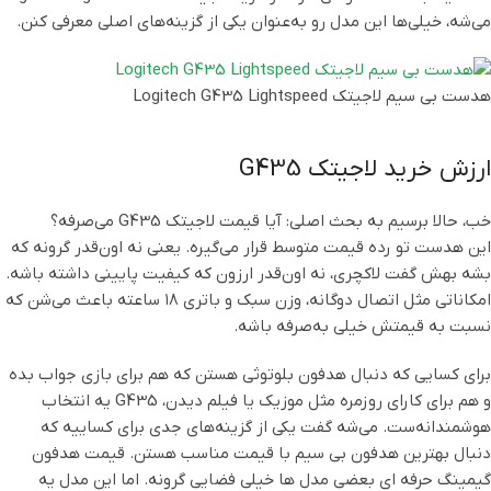
می‌شه، خیلی‌ها این مدل رو به‌عنوان یکی از گزینه‌های اصلی معرفی کنن.
هدست بی سیم لاجیتک Logitech G435 Lightspeed
ارزش خرید لاجیتک G435
خب، حالا برسیم به بحث اصلی: آیا قیمت لاجیتک G435 می‌صرفه؟
این هدست تو رده قیمت متوسط قرار می‌گیره. یعنی نه اون‌قدر گرونه که
بشه بهش گفت لاکچری، نه اون‌قدر ارزون که کیفیت پایینی داشته باشه.
امکاناتی مثل اتصال دوگانه، وزن سبک و باتری ۱۸ ساعته باعث می‌شن که
نسبت به قیمتش خیلی به‌صرفه باشه.
برای کسایی که دنبال هدفون بلوتوثی هستن که هم برای بازی جواب بده
و هم برای کارای روزمره مثل موزیک یا فیلم دیدن، G435 یه انتخاب
هوشمندانه‌ست. می‌شه گفت یکی از گزینه‌های جدی برای کساییه که
دنبال بهترین هدفون بی سیم با قیمت مناسب هستن. قیمت هدفون
گیمینگ حرفه ای بعضی مدل ها خیلی فضایی گرونه. اما این مدل یه