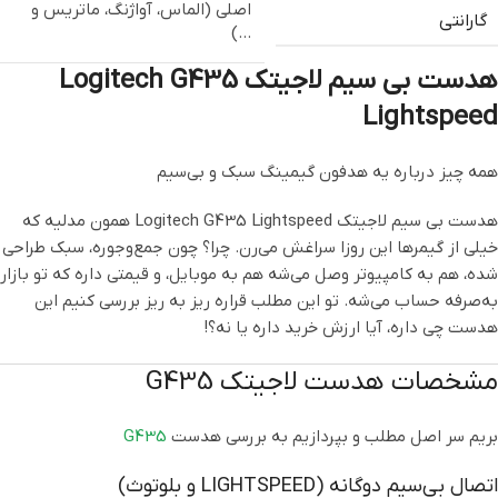
اصلی (الماس، آواژنگ، ماتریس و
گارانتی
…)
هدست بی سیم لاجیتک Logitech G435
Lightspeed
همه چیز درباره یه هدفون گیمینگ سبک و بی‌سیم
هدست بی سیم لاجیتک Logitech G435 Lightspeed همون مدلیه که
خیلی‌ از گیمرها این روزا سراغش می‌رن. چرا؟ چون جمع‌وجوره، سبک طراحی
شده، هم به کامپیوتر وصل می‌شه هم به موبایل، و قیمتی داره که تو بازار
به‌صرفه حساب می‌شه. تو این مطلب قراره ریز به ریز بررسی کنیم این
هدست چی داره، آیا ارزش خرید داره یا نه؟!
مشخصات هدست لاجیتک G435
بریم سر اصل مطلب و بپردازیم به بررسی هدست
G435
اتصال بی‌سیم دوگانه (LIGHTSPEED و بلوتوث)