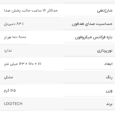
شارژدهی
حداکثر 18 ساعت حالت پخش صدا
حساسیت صدای هدفون
83.1 دسی‌بل
بازه فرکانس میکروفون
100-8000 هرتز
نورپردازی
ندارد
ابعاد
71 × 170 × 163 میلی متر
رنگ
مشکی
وزن
165 گرم
برند
LOGITECH