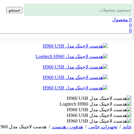
جستجو
0
محصول
0
0
خانه
/
تجهیزات جانبی
/
هدفون - هدست
/
هدست لاجیتک مدل Logitech H960