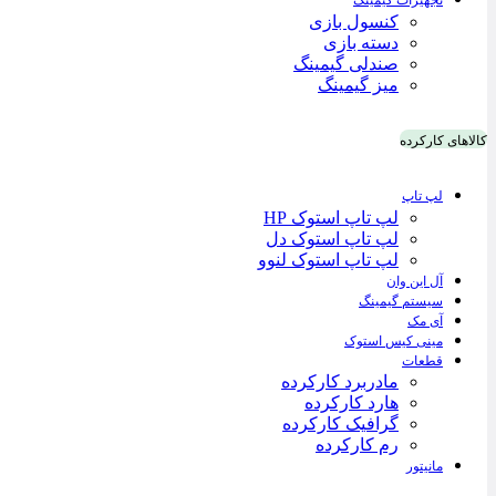
تجهیزات گیمینگ
کنسول بازی
دسته بازی
صندلی گیمینگ
میز گیمینگ
کالاهای کارکرده
لپ تاپ
لپ تاپ استوک HP
لپ تاپ استوک دل
لپ تاپ استوک لنوو
آل این وان
سیستم گیمینگ
آی مک
مینی کیس استوک
قطعات
مادربرد کارکرده
هارد کارکرده
گرافیک کارکرده
رم کارکرده
مانیتور