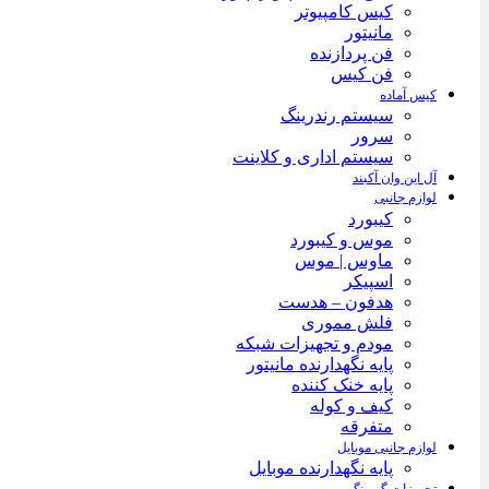
کیس کامپیوتر
مانیتور
فن پردازنده
فن کیس
کیس آماده
سیستم رندرینگ
سرور
سیستم‌ اداری و کلاینت
آل این وان آکبند
لوازم جانبی
کیبورد
موس و کیبورد
ماوس | موس
اسپیکر
هدفون – هدست
فلش مموری
مودم و تجهیزات شبکه
پایه نگهدارنده مانیتور
پایه خنک کننده
کیف و کوله
متفرقه
لوازم جانبی موبایل
پایه نگهدارنده موبایل