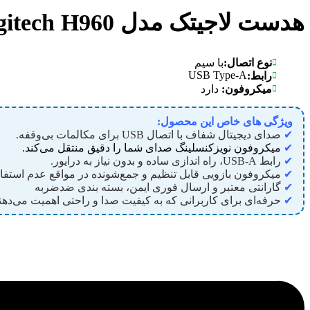
هدست لاجیتک مدل Logitech H960
نوع اتصال:
با سیم
USB Type-A
رابط:
میکروفون:
دارد
ویژگی های خاص این محصول:
✔
صدای دیجیتال شفاف با اتصال USB برای مکالمات بی‌وقفه.
✔
میکروفون نویزکنسلینگ صدای شما را دقیق منتقل می‌کند.
✔
رابط USB-A، راه اندازی ساده و بدون نیاز به درایور.
✔
میکروفون بازویی قابل تنظیم و جمع‌شونده در مواقع عدم استفاد
✔
گارانتی معتبر و ارسال فوری ایمن، بسته بندی ضدضربه
✔
حرفه‌ای برای کاربرانی که به کیفیت صدا و راحتی اهمیت می‌دهند