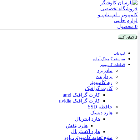
0
محصول
کالاهای آکبند
لپ تاپ
سیستم گیمینگ آماده
قطعات کامپیوتر
مادربرد
پردازنده
رم کامپیوتر
کارت گرافیک
کارت گرافیک amd
کارت گرافیک nvidia
حافظه SSD
هارد دیسک
هارد اینترنال
هارد بنفش
هارد اکسترنال
منبع تغذیه کامپیوتر، پاور