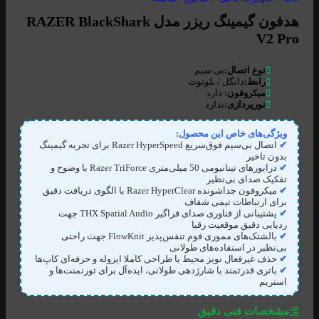
هدفون گیمینگ ریزر مدل RAZER BlackShark
V2 Pro
نوع اتصال:
بی سیم
رابط:
دانگل / بلوتوث
میکروفون:
دارد
نورپردازی:
ندارد
ویژگی‌های خاص این محصول:
✔
اتصال بی‌سیم فوق‌سریع Razer HyperSpeed برای تجربه گیمینگ
بدون تاخیر
✔
درایورهای تیتانیومی 50 میلی‌متری Razer TriForce با وضوح و
تفکیک صدای بی‌نظیر
✔
میکروفون جداشونده Razer HyperClear با الگوی دریافت دقیق
برای ارتباطات تیمی شفاف
✔
پشتیبانی از فناوری صدای فراگیر THX Spatial Audio جهت
ردیابی دقیق موقعیت رقبا
✔
بالشتک‌های مموری فوم تنفس‌پذیر FlowKnit جهت راحتی
بی‌نظیر در استفاده‌های طولانی
✔
حذف غیرفعال نویز محیط با طراحی کاملا ایزوله و حرفه‌ای کاپ‌ها
✔
باتری قدرتمند با شارژدهی طولانی، ایده‌آل برای تورنمنت‌ها و
استریم
مشخصات فنی دقیق