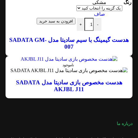
رنگ
مشکی
صاف
افزودن به سبد خرید
+
-
هدست گیمینگ با سیم سادیتا مدل SADATA GM-
007
ناموجود
هدست مخصوص بازی سادیتا مدل SADATA
AKJBL J11
درباره ما