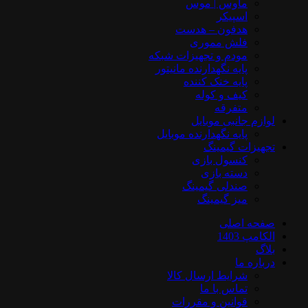
ماوس | موس
اسپیکر
هدفون – هدست
فلش مموری
مودم و تجهیزات شبکه
پایه نگهدارنده مانیتور
پایه خنک کننده
کیف و کوله
متفرقه
لوازم جانبی موبایل
پایه نگهدارنده موبایل
تجهیزات گیمینگ
کنسول بازی
دسته بازی
صندلی گیمینگ
میز گیمینگ
صفحه اصلی
الکامپ 1403
بلاگ
درباره ما
شرایط ارسال کالا
تماس با ما
قوانین و مقررات