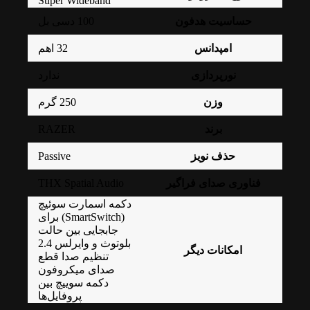
Super Wideband
حساسیت هدفون
100 دسی بل
امپدانس
32 اهم
نورپردازی
ندارد
وزن
250 گرم
RAZER
برند
Passive
حذف نویز
THX Spatial Audio
فناوری صدای فراگیر
دکمه اسمارت سوئیچ
(SmartSwitch) برای
جابجایی بین حالت
بلوتوث و وایرلس 2.4
امکانات دیگر
تنظیم صدا قطع
صدای میکروفون
دکمه سوییچ بین
پروفایل‌ها