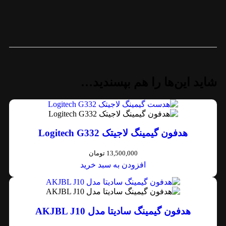
شاید این‌ها را هم بپسندید…
هدفون گیمینگ لاجیتک Logitech G332
13,500,000
تومان
افزودن به سبد خرید
هدفون گیمینگ سادیتا مدل AKJBL J10