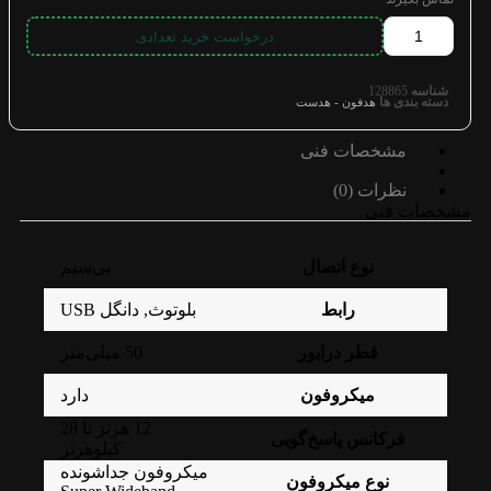
درخواست خرید تعدادی
شناسه
128865
دسته بندی ها
هدفون - هدست
مشخصات فنی
نظرات (0)
مشخصات فنی
نوع اتصال
بی‌سیم
رابط
بلوتوث
,
دانگل USB
قطر درایور
50 میلی‌متر
میکروفون
دارد
12 هرتز تا 28
فرکانس پاسخ‌گویی
کیلوهرتز
میکروفون جداشونده
نوع میکروفون