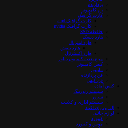
پردازنده
رم کامپیوتر
کارت گرافیک
کارت گرافیک amd
کارت گرافیک nvidia
حافظه SSD
هارد دیسک
هارد اینترنال
هارد بنفش
هارد اکسترنال
منبع تغذیه کامپیوتر، پاور
کیس کامپیوتر
مانیتور
فن پردازنده
فن کیس
کیس آماده
سیستم رندرینگ
سرور
سیستم‌ اداری و کلاینت
آل این وان آکبند
لوازم جانبی
کیبورد
موس و کیبورد