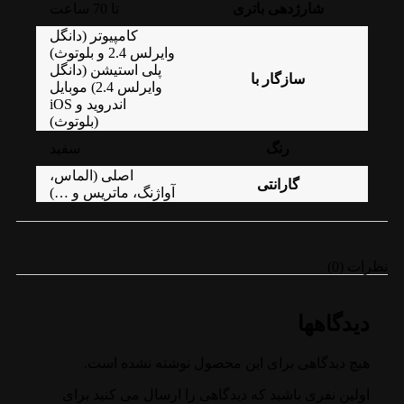
شارژدهی باتری
تا 70 ساعت
کامپیوتر (دانگل
وایرلس 2.4 و بلوتوث)
پلی استیشن (دانگل
سازگار با
وایرلس 2.4) موبایل
اندروید و iOS
(بلوتوث)
رنگ
سفید
اصلی (الماس،
گارانتی
آواژنگ، ماتریس و …)
نظرات (0)
دیدگاهها
هیچ دیدگاهی برای این محصول نوشته نشده است.
اولین نفری باشید که دیدگاهی را ارسال می کنید برای