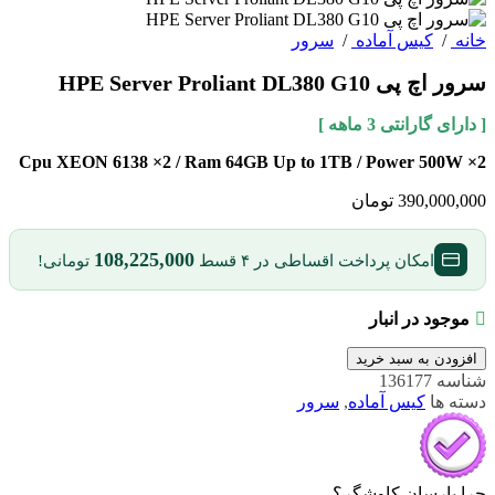
خانه
/
کیس آماده
/
سرور
سرور اچ پی HPE Server Proliant DL380 G10
[ دارای گارانتی 3 ماهه ]
Cpu XEON 6138 ×2 / Ram 64GB Up to 1TB / Power 500W ×2
390,000,000
تومان
108,225,000
امکان پرداخت اقساطی در ۴ قسط
تومانی!
موجود در انبار
افزودن به سبد خرید
شناسه
136177
دسته ها
کیس آماده
,
سرور
چرا پارسان کاوشگر؟