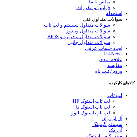
تماس با ما
قوانین و مقررات
استخدام
سوالات متداول فنی
سوالات متداول سیستم و لپ تاپ
سوالات متداول ویندوز
سوالات متداول مادربرد و BIOS
سوالات متداول جانبی
ایجاد حساب عرفی
PskNews
علاقه مندی
مقایسه
ورود / ثبت نام
کالاهای کارکرده
لپ تاپ
لپ تاپ استوک HP
لپ تاپ استوک دل
لپ تاپ استوک لنوو
آل این وان
سیستم گیمینگ
آی مک
مینی کیس استوک