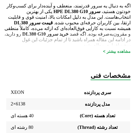
اگه به دنبال یه سرور قدرتمند، منعطف و آینده‌دار برای کسب‌وکار
خودتون هستید،
سرور HPE DL380 G10
یکی از بهترین
انتخاب‌هاست. این مدل به دلیل امکانات بالا، امنیت قوی و قابلیت
ارتقا، بین کاربران حرفه‌ای محبوب شده.
قیمت سرور DL380
همیشه نسبت به کارایی فوق‌العاده‌ای که ارائه می‌ده، کاملاً منطقی
و مقرون‌به‌صرفه بوده. اگه قصد
خرید سرور DL380 G10
رو دارید،
در ادامه این مقاله همراه باشید تا از تمام جزئیات این غول
سخت‌افزاری مطلع بشید.
مشاهده بیشتر >
طراحی و ساختار حرفه‌ای سرور HPE DL380 G10
سرور HPE DL380 G10 یکی از پرچمداران HPE در دسته
سرورهای رک‌مونت دو یونیتی
هست که با قدرت بالا و قابلیت
مشخصات فنی
ارتقای بی‌نظیرش، برای انواع سازمان‌ها و شرکت‌های بزرگ، یه
انتخاب فوق‌العاده محسوب میشه. این سرور با طراحی فوق‌العاده
مهندسی‌شده، امکان استفاده در محیط‌های دیتاسنتر و
XEON
سری پردازنده
کسب‌وکارهای مختلف رو داره.
6138×2
مدل پردازنده
🔹
کیس مقاوم و طراحی بهینه‌شده:
بدنه‌ی مستحکم این سرور
باعث شده در برابر شرایط سخت کاری، کمترین میزان خرابی رو
تعداد هسته (Core)
40 هسته ای
داشته باشه.
تعداد رشته (Thread)
80 رشته ای
🔹
مدیریت کابل‌کشی حرفه‌ای:
باعث کاهش دما و افزایش طول