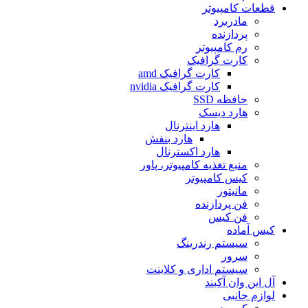
قطعات کامپیوتر
مادربرد
پردازنده
رم کامپیوتر
کارت گرافیک
کارت گرافیک amd
کارت گرافیک nvidia
حافظه SSD
هارد دیسک
هارد اینترنال
هارد بنفش
هارد اکسترنال
منبع تغذیه کامپیوتر، پاور
کیس کامپیوتر
مانیتور
فن پردازنده
فن کیس
کیس آماده
سیستم رندرینگ
سرور
سیستم‌ اداری و کلاینت
آل این وان آکبند
لوازم جانبی