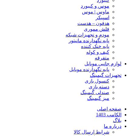
کیبورد
موس و کیبورد
ماوس | موس
اسپیکر
هدفون – هدست
فلش مموری
مودم و تجهیزات شبکه
پایه نگهدارنده مانیتور
پایه خنک کننده
کیف و کوله
متفرقه
لوازم جانبی موبایل
پایه نگهدارنده موبایل
تجهیزات گیمینگ
کنسول بازی
دسته بازی
صندلی گیمینگ
میز گیمینگ
صفحه اصلی
الکامپ 1403
بلاگ
درباره ما
شرایط ارسال کالا