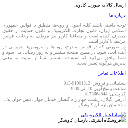
✅
ارسال سریع:
با کمترین زمان ممکن، محصول رو درب محل
ارسال کالا به صورت کادویی
تحویل بگیرید.
درباره ما
با توجه به تمام این قابلیت‌ها،
قیمت سرور DL380 G10
در مقایسه
با کیفیت، بسیار اقتصادی و مقرون‌به‌صرفه هست.
توجه داشته باشید کلیه اصول و رویه‏‌ها منطبق با قوانین جمهوری
اسلامی ایران، قانون تجارت الکترونیک و قانون حمایت از حقوق
نتیجه‌گیری: چرا این سرور یه انتخاب عالیه؟
مصرف کننده است و متعاقبا کاربر نیز موظف به رعایت قوانین
مرتبط با کاربر است.
در صورتی که در قوانین مندرج، رویه‏‌ها و سرویس‏‌ها تغییراتی در
🔹
اگه به دنبال یه سرور پرقدرت برای اجرای مجازی‌سازی و
آینده ایجاد شود، در همین صفحه منتشر و به روز رسانی می شود و
پردازش سنگین هستید، این مدل کاملاً ایده‌آله.
شما توافق می‏‌کنید که استفاده مستمر شما از سایت به معنی
🔹
دو پردازنده‌ی Xeon 6138، حافظه رم 64 گیگابایتی (قابل ارتقا تا
پذیرش هرگونه تغییر است.
1 ترابایت)، هاردهای پرسرعت 10K و دو عدد پاور 500 وات، این
اطلاعات تماس
سرور رو به یه گزینه‌ی بی‌رقیب تبدیل کرده.
پشتیبانی و فروش 91001313-013
🔹
قیمت سرور DL380 G10
در مقایسه با امکانات فوق‌العاده‌ای که
ساعت پاسخ‌گویی 10 الی 19:00
ارائه میده، ارزش خرید بالایی داره.
کد پستی: 4173664844
پس اگه به فکر ارتقای زیرساخت‌های IT خودتون هستید، همین حالا
آدرس: گیلان، رشت، چهار راه گلسار، خیابان جوان، نبش جوان یک،
برای
خرید سرور DL380 G10
اقدام کنید. برای مشاهده مدل‌های
ساختمان پارسان کاوشگر
بیشتر و انتخاب بهترین گزینه،
اینجا کلیک کنید
. 😉