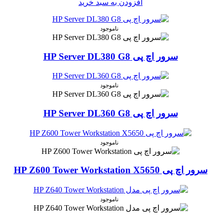
افزودن به سبد خرید
فوق‌العاده‌ای برای پردازش داده‌ها و ذخیره‌سازی سریع دارن.
📌
مزایای این هاردها:
ناموجود
سرعت بالاتر نسبت به HDDهای معمولی
افزایش بهره‌وری در پردازش داده‌های حجیم
سرور اچ پی HP Server DL380 G8
ایده‌آل برای پایگاه داده، مجازی‌سازی و هاستینگ
ناموجود
سرور اچ پی HPE Server Proliant DL380 G10
سرور اچ پی HP Server DL360 G8
منبع تغذیه قدرتمند با دو پاور 500 واتی
دو عدد پاور 500 وات Hot-Plug
باعث افزایش پایداری و کاهش
ناموجود
ریسک خرابی سرور میشه.
سرور اچ پی HP Z600 Tower Workstation X5650
💡
ویژگی‌های منبع تغذیه:
✔️ بهره‌وری انرژی بالا (افزایش صرفه‌جویی در هزینه برق)
ناموجود
✔️ قابلیت Redundant (در صورت خرابی یکی، دیگری فعال می‌شود)