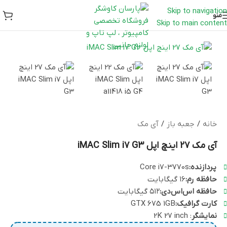
Skip to navigation
منو
Skip to main content
خانه
/
جعبه باز
/
آی مک
آی مک 27 اینچ اپل iMAC Slim i7 G3
پردازنده:
Core i7-3770s
حافظه رم:
۱۶ گیگابایت
حافظه اس‌اس‌دی:
۵۱۲ گیگابایت
کارت گرافیک:
GTX 675 1GB
نمایشگر
: 2K 27 inch