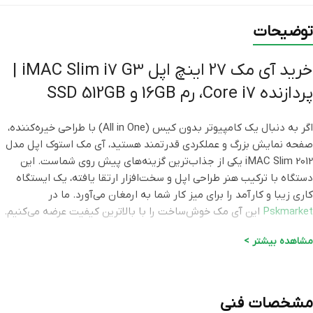
توضیحات
خرید آی مک 27 اینچ اپل iMAC Slim i7 G3 |
پردازنده Core i7، رم 16GB و SSD 512GB
اگر به دنبال یک کامپیوتر بدون کیس (All in One) با طراحی خیره‌کننده،
صفحه نمایش بزرگ و عملکردی قدرتمند هستید، آی مک استوک اپل مدل
iMAC Slim 2012 یکی از جذاب‌ترین گزینه‌های پیش روی شماست. این
دستگاه با ترکیب هنر طراحی اپل و سخت‌افزار ارتقا یافته، یک ایستگاه
کاری زیبا و کارآمد را برای میز کار شما به ارمغان می‌آورد. ما در
Pskmarket
این آی مک خوش‌ساخت را با بالاترین کیفیت عرضه می‌کنیم.
نمایشگر بزرگ 27 اینچی و طراحی Slim
مشاهده بیشتر >
بدون شک نقطه عطف این دستگاه، صفحه نمایش پهناور و باکیفیت 27
اینچی آن است. این ابعاد بزرگ فضای کار فوق‌العاده‌ای را برای طراحان،
مشخصات فنی
تدوینگران و کاربرانی که نیاز به باز بودن همزمان چند پنجره دارند، فراهم