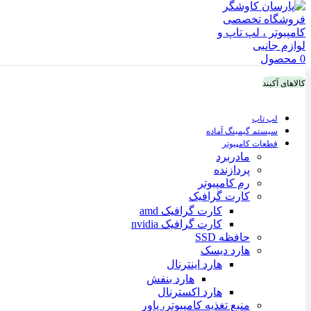
0
محصول
کالاهای آکبند
لپ تاپ
سیستم گیمینگ آماده
قطعات کامپیوتر
مادربرد
پردازنده
رم کامپیوتر
کارت گرافیک
کارت گرافیک amd
کارت گرافیک nvidia
حافظه SSD
هارد دیسک
هارد اینترنال
هارد بنفش
هارد اکسترنال
منبع تغذیه کامپیوتر، پاور