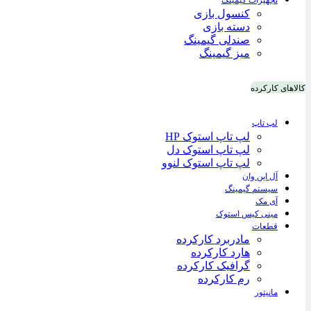
تجهیزات گیمینگ
کنسول بازی
دسته بازی
صندلی گیمینگ
میز گیمینگ
کالاهای کارکرده
لپ تاپ
لپ تاپ استوک HP
لپ تاپ استوک دل
لپ تاپ استوک لنوو
آل این وان
سیستم گیمینگ
آی مک
مینی کیس استوک
قطعات
مادربرد کارکرده
هارد کارکرده
گرافیک کارکرده
رم کارکرده
مانیتور