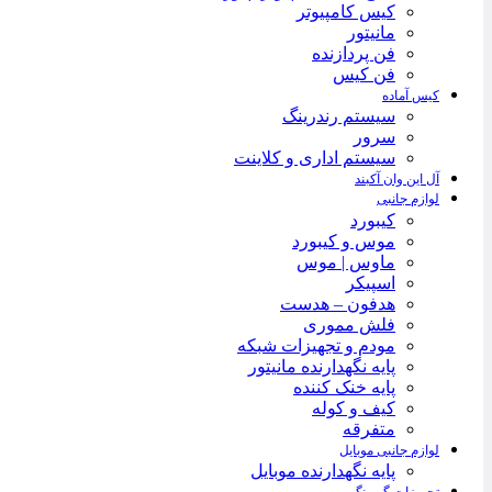
کیس کامپیوتر
مانیتور
فن پردازنده
فن کیس
کیس آماده
سیستم رندرینگ
سرور
سیستم‌ اداری و کلاینت
آل این وان آکبند
لوازم جانبی
کیبورد
موس و کیبورد
ماوس | موس
اسپیکر
هدفون – هدست
فلش مموری
مودم و تجهیزات شبکه
پایه نگهدارنده مانیتور
پایه خنک کننده
کیف و کوله
متفرقه
لوازم جانبی موبایل
پایه نگهدارنده موبایل