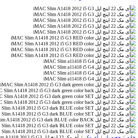
خانه
/
جعبه باز
/
آی مک
/
آی مک 22 اینچ اپل iMAC Slim A1418 2012 i5 G3