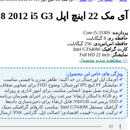
آی مک 22 اینچ اپل iMAC Slim A1418 2012 i5 G3
پردازنده
: Core i5-3330S
حافظه رم
: 8 گیگابایت
حافظه اس‌اس‌دی
: 256 گیگابایت
کارت گرافیک
: Intel GT640M
نمایشگر
: Full HD 22 inch
>> مشاهده ویدیو محصول
ویژگی های خاص این محصول:
✔
آی‌مک اپل اورجینال در حد آکبند؛ ظاهر مدرن با قیمتی مناسب
✔
نمایشگر ۲۲ اینچ IPS اورجینال؛ وضوح FHD برای تصاویر شفاف
✔
پردازنده نسل سوم؛ انتخابی مناسب برای امور اداری و روزانه
✔
رم ۸GB با امکان ارتقاء؛ سرعت روان در اجرای همزمان برنامه‎‌ها
✔
SSD پرسرعت ۲۵۶GB؛ قابل ارتقاء برای ذخیره‌سازی داده‌ها
✔
گرافیک مستقل Intel GT640M؛ مناسب کارهای گرافیکی سبک
✔
ترکیب قدرت+قیمت اقتصادی؛ اصالت اپل، گارانتی PSK؛ ارسال فوری