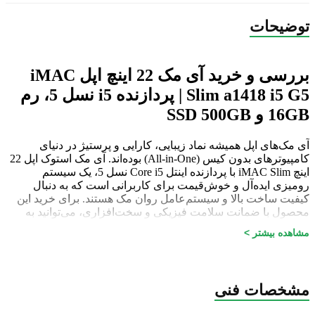
توضیحات
بررسی و خرید آی مک 22 اینچ اپل iMAC
Slim a1418 i5 G5 | پردازنده i5 نسل 5، رم
16GB و SSD 500GB
آی مک‌های اپل همیشه نماد زیبایی، کارایی و پرستیژ در دنیای
کامپیوترهای بدون کیس (All-in-One) بوده‌اند. آی مک استوک اپل 22
اینچ iMAC Slim با پردازنده اینتل Core i5 نسل 5، یک سیستم
رومیزی ایده‌آل و خوش‌قیمت برای کاربرانی است که به دنبال
کیفیت ساخت بالا و سیستم‌عامل روان مک هستند. برای خرید این
محصول با ضمانت سلامت فیزیکی و سخت‌افزاری، می‌توانید به
فروشگاه اینترنتی
Pskmarket
اعتماد کنید.
مشاهده بیشتر >
سخت‌افزار متناسب و سرعت بالا
این مدل از آی مک به پردازنده Core i5 نسل 5 مجهز شده است که
مشخصات فنی
برای انجام امور روزمره، اداری و وب‌گردی عملکرد بسیار خوبی
دارد. نقطه قوت این کانفیگ، وجود 16 گیگابایت حافظه رم از نوع