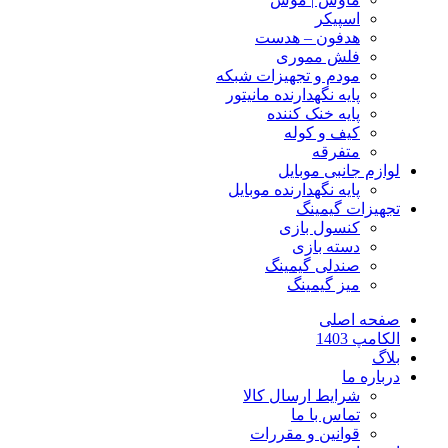
اسپیکر
هدفون – هدست
فلش مموری
مودم و تجهیزات شبکه
پایه نگهدارنده مانیتور
پایه خنک کننده
کیف و کوله
متفرقه
لوازم جانبی موبایل
پایه نگهدارنده موبایل
تجهیزات گیمینگ
کنسول بازی
دسته بازی
صندلی گیمینگ
میز گیمینگ
صفحه اصلی
الکامپ 1403
بلاگ
درباره ما
شرایط ارسال کالا
تماس با ما
قوانین و مقررات