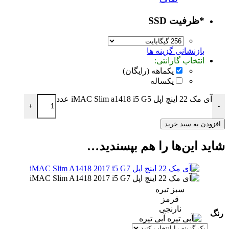
*
ظرفیت SSD
بازنشانی گزینه ها
انتخاب گارانتی:
یکماهه (رایگان)
یکساله
آی مک 22 اینچ اپل iMAC Slim a1418 i5 G5 عدد
+
-
افزودن به سبد خرید
شاید این‌ها را هم بپسندید…
سبز تیره
قرمز
نارنجی
رنگ
آبی تیره