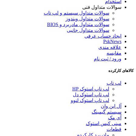
استخدام
سوالات متداول فنی
سوالات متداول سیستم و لپ تاپ
سوالات متداول ویندوز
سوالات متداول مادربرد و BIOS
سوالات متداول جانبی
ایجاد حساب عرفی
PskNews
علاقه مندی
مقایسه
ورود / ثبت نام
کالاهای کارکرده
لپ تاپ
لپ تاپ استوک HP
لپ تاپ استوک دل
لپ تاپ استوک لنوو
آل این وان
سیستم گیمینگ
آی مک
مینی کیس استوک
قطعات
مادربرد کارکرده