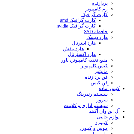
پردازنده
رم کامپیوتر
کارت گرافیک
کارت گرافیک amd
کارت گرافیک nvidia
حافظه SSD
هارد دیسک
هارد اینترنال
هارد بنفش
هارد اکسترنال
منبع تغذیه کامپیوتر، پاور
کیس کامپیوتر
مانیتور
فن پردازنده
فن کیس
کیس آماده
سیستم رندرینگ
سرور
سیستم‌ اداری و کلاینت
آل این وان آکبند
لوازم جانبی
کیبورد
موس و کیبورد
ماوس | موس