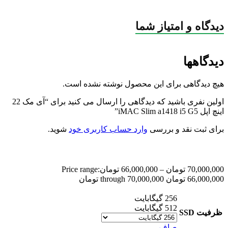
توضیحات پورت Thunderbolt
دو عدد
پایه و متوسط.
802.11ac
توضیحات شبکه بی سیم Wi-Fi
دیدگاه و امتیاز شما
جمع‌بندی
پورت اترنت RJ-45 WAN/LAN
یک عدد
اگر به دنبال یک کامپیوتر رومیزی زیبا، با دوام و روان هستید که
ارزش خرید بالایی داشته باشد، این کانفیگ از آی مک اسلیم انتخاب
دیدگاهها
4.0
نسخه بلوتوث
بسیار مناسبی است. برای ثبت سفارش و مشاهده سایر مدل‌های
مشابه، کافیست به دسته‌بندی
آی مک استوک اپل
در وب‌سایت
Stereo speakers
مشخصات اسپیکر
هیچ دیدگاهی برای این محصول نوشته نشده است.
Pskmarket
مراجعه کنید.
ویندوز – مک ( امکان نصب
سیستم عامل
اولین نفری باشید که دیدگاهی را ارسال می کنید برای “آی مک 22
همزمان ویندوز و مک )
اینچ اپل iMAC Slim a1418 i5 G5”
رنگ
نقره ای
برای ثبت نقد و بررسی
وارد حساب کاربری خود
شوید.
APPLE
برند
گارانتی
یک ساله رسمی
70,000,000
تومان
–
66,000,000
تومان
Price range:
66,000,000 تومان through 70,000,000 تومان
256 گیگابایت
512 گیگابایت
ظرفیت SSD
صاف