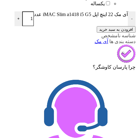
یکساله
آی مک 22 اینچ اپل iMAC Slim a1418 i5 G5 عدد
+
-
افزودن به سبد خرید
شناسه
نامشخص
دسته بندی ها
آی مک
چرا پارسان کاوشگر؟