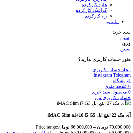
هارد کارکرده
گرافیک کارکرده
رم کارکرده
مانیتور
سبد خرید
بستن
ورود
بستن
هنوز حساب کاربری ندارید؟
ایجاد حساب کاربری
Instagram
Telegram
فروشگاه
0
علاقه مندی
0
محصول
سبد خرید
حساب کاربری من
آی مک 22 اینچ اپل iMAC Slim a1418 i5 G5
70,000,000
تومان
–
66,000,000
تومان
Price range:
66,000,000 تومان through 70,000,000 تومان
افزودن به سبد خرید