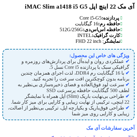
آی مک 22 اینچ اپل iMAC Slim a1418 i5 G5
Core i5-G5
پردازنده:
حافظه رم:
16 گیگابایت
512G/256G
حافظه اس‌اس‌دی:
INTEL
کارت گرافیک:
: FHD 22 inch
نمایشگر
ویژگی های خاص این محصول:
✔
عملکردی روان و ایده‌آل برای پردازش‌های روزمره و
گرافیکی سبک با پردازنده Core i
5
نسل
5
.
✔
با
16
گیگابایت رم DDR
4
، لذت اجرای همزمان چندین
برنامه بدون کوچکترین افت سرعت را تجربه کنید.
✔
سرعت لود فوق‌العاده و فضای ذخیره‌سازی بی‌نظیر به
لطف
500
گیگابایت حافظه پرسرعت SSD
✔
طراحی بی‌نهایت باریک (Slim) اپل همراه با نمایشگر
22
اینچی، ترکیبی از نهایت زیبایی و کارایی برای میز کار شما.
✔
طراحی فوق‌باریک و یکپارچه اپل، ترکیبی بی‌نظیر از اصالت،
زیبایی و کارایی روی میز شما
آخرین سفارشات آی مک