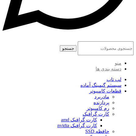
جستجو
منو
دسته بندی ها
لپ تاپ
سیستم گیمینگ آماده
قطعات کامپیوتر
مادربرد
پردازنده
رم کامپیوتر
کارت گرافیک
کارت گرافیک amd
کارت گرافیک nvidia
حافظه SSD