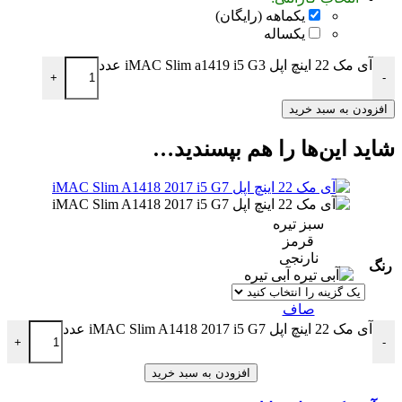
یکماهه (رایگان)
یکساله
آی مک 22 اینچ اپل iMAC Slim a1419 i5 G3 عدد
+
-
افزودن به سبد خرید
شاید این‌ها را هم بپسندید…
سبز تیره
قرمز
نارنجی
رنگ
آبی تیره
صاف
آی مک 22 اینچ اپل iMAC Slim A1418 2017 i5 G7 عدد
+
-
افزودن به سبد خرید