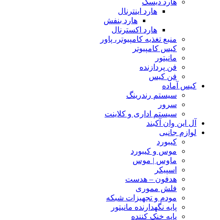
هارد دیسک
هارد اینترنال
هارد بنفش
هارد اکسترنال
منبع تغذیه کامپیوتر، پاور
کیس کامپیوتر
مانیتور
فن پردازنده
فن کیس
کیس آماده
سیستم رندرینگ
سرور
سیستم‌ اداری و کلاینت
آل این وان آکبند
لوازم جانبی
کیبورد
موس و کیبورد
ماوس | موس
اسپیکر
هدفون – هدست
فلش مموری
مودم و تجهیزات شبکه
پایه نگهدارنده مانیتور
پایه خنک کننده