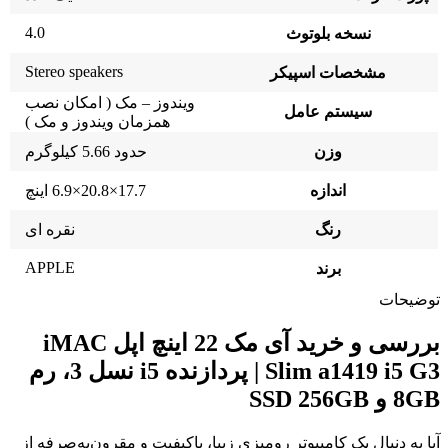
4.0
نسخه بلوتوث
Stereo speakers
مشخصات اسپیکر
ویندوز – مک ( امکان نصب
سیستم عامل
همزمان ویندوز و مک )
وزن
حدود 5.66 کیلوگرم
اندازه
17.7×20.8×6.9 اینچ
رنگ
نقره ای
APPLE
برند
توضیحات
بررسی و خرید آی مک 22 اینچ اپل iMAC
Slim a1419 i5 G3 | پردازنده i5 نسل 3، رم
8GB و SSD 256GB
آیا به دنبال یک کامپیوتر رومیزی زیبا، باکیفیت و مقرون‌به‌صرفه از