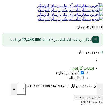
45,000,000
تومان
12,488,000
امکان پرداخت اقساطی در ۴ قسط
تومانی!
موجود در انبار
انتخاب گارانتی:
یکماهه (رایگان)
یکساله
آی مک 22 اینچ اپل iMAC Slim a1419 i5 G3 عدد
+
-
افزودن به سبد خرید
شناسه
130209