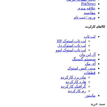
PskNews
علاقه مندی
مقایسه
ورود / ثبت نام
کالاهای کارکرده
لپ تاپ
لپ تاپ استوک HP
لپ تاپ استوک دل
لپ تاپ استوک لنوو
آل این وان
سیستم گیمینگ
آی مک
مینی کیس استوک
قطعات
مادربرد کارکرده
هارد کارکرده
گرافیک کارکرده
رم کارکرده
مانیتور
سبد خرید