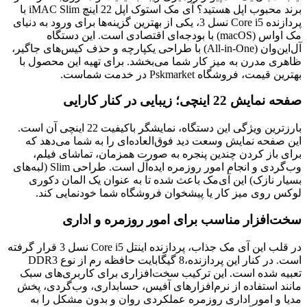
برند محبوب اپل هستید؟ آی مک استوک اپل 22 اینچ iMAC Slim با
پردازنده Core i5 نسل 3، یکی از بهترین گزینه‌ها برای ورود به دنیای
مک اواس (macOS) با بودجه‌ای اقتصادی است. این دستگاه
آل‌این‌وان (All-in-One) با طراحی یکپارچه و حذف کیس‌های جاگیر،
ظاهری مدرن به میز کار شما می‌بخشد. برای تهیه این محصول با
بهترین قیمت، فروشگاه Pskmarket در خدمت شماست.
صفحه نمایش 22 اینچی؛ زیبایی در کنار کارایی
بارزترین ویژگی این دستگاه، نمایشگر باکیفیت 22 اینچی آن است.
این صفحه نمایش وسعت دید فوق‌العاده‌ای را به شما می‌دهد که
برای باز کردن چندین پنجره به صورت همزمان، تماشای فیلم،
وب‌گردی و انجام امور روزمره ایده‌آل است. طراحی Slim (لبه‌های
بسیار نازک) این آی‌مک باعث شده تا به عنوان یک المان دکوری
لوکس روی میز کار یا پیشخوان فروشگاه شما خودنمایی کند.
سخت‌افزار مناسب برای امور روزمره و اداری
در قلب این آی مک جذاب، پردازنده اینتل Core i5 نسل 3 قرار گرفته
است. در کنار این پردازنده،8 گیگابایت حافظه رم از نوع DDR3
تعبیه شده است. این ترکیب سخت‌افزاری برای کاربری‌های سبک
مانند استفاده از نرم‌افزارهای آفیس، حسابداری، وب‌گردی، پخش
مدیا و امور اداری روزمره عملکردی روان و بدون مشکل را به