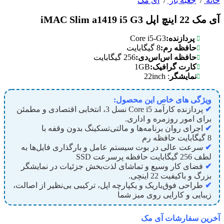
خانه
/
جعبه باز
/
آی مک
آی مک 22 اینچ اپل iMAC Slim a1419 i5 G3
Core i5-G3
پردازنده:
حافظه رم:
8 گیگابایت
حافظه اس‌اس‌دی:
256 گیگابایت
1GB
کارت گرافیک:
: 22inch
نمایشگر
ویژگی های خاص این محصول:
✔
پردازنده کارآمد Core i
5
نسل
3
، انتخابی اقتصادی و مطمئن
برای امور روزمره و اداری.
✔
اجرای روان برنامه‌ها و مالتی‌تسکینگ بدون وقفه با
8
گیگابایت حافظه رم
✔
سرعت عالی در بوت سیستم عامل و بارگذاری فایل‌ها به
لطف
256
گیگابایت حافظه پرسرعت SSD
✔
فضای کار وسیع و تماشای لذت‌بخش جزئیات در نمایشگر
بزرگ و باکیفیت
22
اینچی.
✔
طراحی فوق‌باریک و یکپارچه اپل، ترکیبی بی‌نظیر از اصالت،
زیبایی و کارایی روی میز شما
آخرین سفارشات آی مک