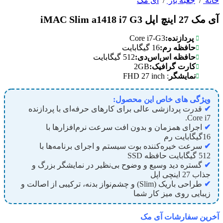
خانه
/
جعبه باز
/
آی مک
آی مک 27 اینچ اپل iMAC Slim a1418 i7 G3
Core i7-G3
پردازنده:
حافظه رم:
16 گیگابایت
حافظه اس‌اس‌دی:
512 گیگابایت
2GB
کارت گرافیک:
: FHD 27 inch
نمایشگر
ویژگی های خاص این محصول:
✔
قدرت پردازشی عالی برای کارهای حرفه‌ای با پردازنده
.
Core i
7
✔
اجرای همزمان و بدون افت سرعت نرم‌افزارها با
16گیگابایت رم
✔
سرعت خیره‌کننده بوت سیستم و اجرای برنامه‌ها با
512
گیگابایت حافظه SSD
✔
گستره دید وسیع و وضوح بی‌نظیر در نمایشگر بزرگ و
جذاب
7
2
اینچی اپل
✔
طراحی باریک (Slim) و چشم‌نواز بدنه، ترکیبی از اصالت و
زیبایی روی میز کار شما
آخرین سفارشات آی مک