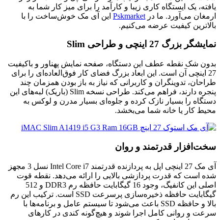
یافته، یک ایستگاه کاری زیبا و کارآمد را برای میز کار شما به
ارمغان می‌آورد. ما در
Pskmarket
این آی مک خوش‌ساخت را با
بالاترین کیفیت عرضه می‌کنیم.
نمایشگر بزرگ 27 اینچی و طراحی Slim
بدون شک نقطه عطف این دستگاه، صفحه نمایش پهناور و باکیفیت
27 اینچی آن است. این ابعاد بزرگ فضای کار فوق‌العاده‌ای را برای
طراحان، تدوینگران و کاربرانی که نیاز به باز بودن همزمان چند
پنجره دارند، فراهم می‌کند. طراحی نسخه Slim (باریک) لبه‌های این
دستگاه را بسیار نازک کرده و جلوه‌ای بسیار مدرن و لوکس به
محیط کار یا خانه شما می‌بخشد.
سخت‌افزار قدرتمند و روان
آی مک 27 اینچی اپل به پردازنده قدرتمند Intel Core i7 نسل 3 مجهز
شده است که قدرت پردازشی بالایی را ارائه می‌دهد. نقطه قوت
اصلی این کانفیگ، وجود 16 گیگابایت حافظه رم DDR3 و 512
گیگابایت حافظه ذخیره‌سازی پرسرعت SSD است. ترکیب این رم
بالا و حافظه SSD باعث می‌شود تا سیستم عامل و برنامه‌ها با
سرعت و روانی کامل اجرا شوند و هیچ‌گونه کندی در کارهای