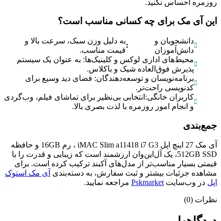
روزمره احساس نکنید.
این آی مک برای چه کسانی مناسب است؟
دانشجویان و
به دلیل وزن سبک، سرعت بالا و
:
دانش‌آموزان
قیمت مناسب.
محیط‌های اداری لوکس و کلینیک‌ها: به عنوان یک سیستم
پذیرش فوق‌العاده شیک و باکلاس.
برنامه‌نویسان و توسعه‌دهندگان: فضای دید وسیع برای
کدنویسی راحت‌تر.
کاربران خانگی:انتخابی بی‌نظیر برای تماشای فیلم، وب‌گردی
و انجام امور روزمره با لذت بصری بالا.
جمع‌بندی
آی مک 27 اینچ اپل iMAC Slim a11418 i7 G3 ، رم 16GB و حافظه
512GB SSD، یک آل‌این‌وان ارزشمند است که زیبایی و قدرت را با
قیمتی بسیار مناسب‌تر از مدل‌های آکبند ترکیب کرده است. برای
مشاهده جزئیات بیشتر و ثبت سفارش، به دسته‌بندی
آی مک استوک
اپل
در وب‌سایت
Pskmarket
مراجعه نمایید.
نظرات (0)