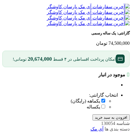
گارانتی:
یک ساله رسمی
74,500,000
تومان
20,674,000
امکان پرداخت اقساطی در ۴ قسط
تومانی!
موجود در انبار
انتخاب گارانتی:
یکماهه (رایگان)
یکساله
افزودن به سبد خرید
شناسه
130054
دسته بندی ها
آی مک