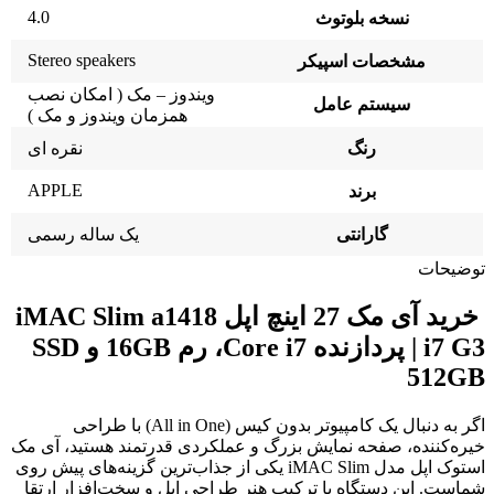
4.0
نسخه بلوتوث
Stereo speakers
مشخصات اسپیکر
ویندوز – مک ( امکان نصب
سیستم عامل
همزمان ویندوز و مک )
رنگ
نقره ای
APPLE
برند
گارانتی
یک ساله رسمی
توضیحات
خرید آی مک 27 اینچ اپل iMAC Slim a1418
i7 G3 | پردازنده Core i7، رم 16GB و SSD
512GB
اگر به دنبال یک کامپیوتر بدون کیس (All in One) با طراحی
خیره‌کننده، صفحه نمایش بزرگ و عملکردی قدرتمند هستید، آی مک
استوک اپل مدل iMAC Slim یکی از جذاب‌ترین گزینه‌های پیش روی
شماست. این دستگاه با ترکیب هنر طراحی اپل و سخت‌افزار ارتقا