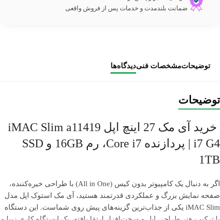
ضمانت بلندمدت و خدمات پس از فروش واقعی
توضیحات
مشخصات فنی
دیدگاه‌ها
توضیحات
خرید آی مک 27 اینچ اپل iMAC Slim a11419
i7 G4 | پردازنده Core i7، رم 16GB و SSD
1TB
اگر به دنبال یک کامپیوتر بدون کیس (All in One) با طراحی خیره‌کننده،
صفحه نمایش بزرگ و عملکردی قدرتمند هستید، آی مک استوک اپل مدل
iMAC Slim یکی از جذاب‌ترین گزینه‌های پیش روی شماست. این دستگاه
با ترکیب هنر طراحی اپل و سخت‌افزار ارتقا یافته، یک ایستگاه کاری زیبا و