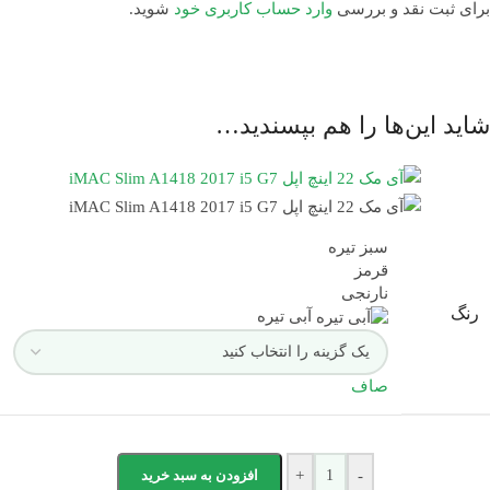
وب‌سایت
Pskmarket
مراجعه نمایید.
برای ثبت نقد و بررسی
وارد حساب کاربری خود
شوید.
جک 3.5 میلی‌متری صدا
یک عدد
توضیحات پورت THUNDERBOLT
دو عدد
شاید این‌ها را هم بپسندید…
توضیحات شبکه بی سیم WI-FI
802.11ac
پورت اترنت RJ-45 WAN/LAN
یک عدد
سبز تیره
قرمز
نسخه بلوتوث
4.0
نارنجی
رنگ
آبی تیره
مشخصات اسپیکر
Stereo speakers
ویندوز – مک ( امکان نصب
صاف
سیستم عامل
همزمان ویندوز و مک )
وزن
حدود 5.66 کیلوگرم
-
+
افزودن به سبد خرید