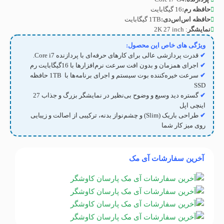
حافظه رم:
16 گیگابایت
حافظه اس‌اس‌دی:
1TB گیگابایت
نمایشگر
: 2K 27 inch
ویژگی های خاص این محصول:
✔
قدرت پردازشی عالی برای کارهای حرفه‌ای با پردازنده Core i
7
.
✔
اجرای همزمان و بدون افت سرعت نرم‌افزارها با 16گیگابایت رم
✔
سرعت خیره‌کننده بوت سیستم و اجرای برنامه‌ها با 1TB حافظه
SSD
✔
گستره دید وسیع و وضوح بی‌نظیر در نمایشگر بزرگ و جذاب
7
2
اینچی اپل
✔
طراحی باریک (Slim) و چشم‌نواز بدنه، ترکیبی از اصالت و زیبایی
روی میز کار شما
آخرین سفارشات آی مک