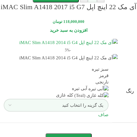
آی مک 22 اینچ اپل iMAC Slim A1418 2017 i5 G7
اندازه
17.7×20.8×6.9 اینچ
118,000,000
تومان
رنگ
نقره ای
افزودن به سبد خرید
برند
APPLE
-5%
گارانتی
یک ساله رسمی
سبز تیره
قرمز
نارنجی
آبی تیره
رنگ
کله غازی
صاف