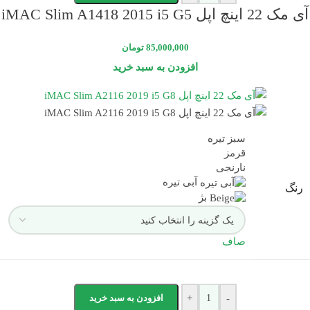
آی مک 22 اینچ اپل iMAC Slim A1418 2015 i5 G5
85,000,000
تومان
افزودن به سبد خرید
سبز تیره
قرمز
نارنجی
آبی تیره
رنگ
بژ
صاف
-
+
افزودن به سبد خرید