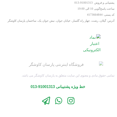
پشتیبانی و فروش 91001313-013
ساعت پاسخ‌گویی 10 الی 19:00
کد پستی: 4173664844
آدرس: گیلان، رشت، چهار راه گلسار، خیابان جوان، نبش جوان یک، ساختمان پارسان کاوشگر
تمامی حقوق مادی و معنوی این سایت متعلق به پارسان کاوشگر می باشد.
خط ویژه پشتیبانی 91001313-013