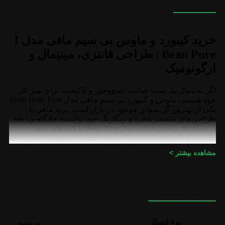
توضیحات
خرید کیبورد و ماوس بی سیم مافی مدل I
Bean Pure | طراحی فانتزی، مینیمال و
ارگونومیک
اگر به دنبال یک ست جذاب، جمع‌وجور و باکیفیت برای میز کار
خود هستید، ماوس و کیبورد بی سیم مافی مدل Mofii Bean Pure
یکی از بهترین گزینه‌های موجود در بازار است. برند مافی با
طراحی‌های منحصربه‌فرد و رنگارنگ خود توانسته جایگاه ویژه‌ای
در میان کاربران پیدا کند. مدل Bean Pure با کلیدهای نرم،
طراحی ارگونومیک و حذف کابل‌های اضافی، علاوه بر زیبایی
بخشیدن به محیط کار، تجربه تایپ و کاربری بسیار روانی را به
مشاهده بیشتر >
شما هدیه می‌دهد. برای تهیه این محصول خاص و دوست‌داشتنی،
وب‌سایت Pskmarket بهترین شرایط خرید را برای شما فراهم
کرده است.
مشخصات فنی
مشخصات فنی و کلیدی
اتصال بی‌سیم پایدار: بهره‌مندی از فناوری بی‌سیم با فرکانس 2.4
نوع اتصال
بی‌سیم
گیگاهرتز از طریق یک دانگل USB مشترک، که اتصالی بدون