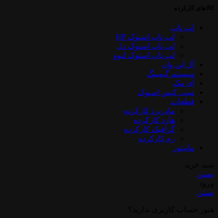
کالاهای کارکرده
لپ تاپ
لپ تاپ استوک HP
لپ تاپ استوک دل
لپ تاپ استوک لنوو
آل این وان
سیستم گیمینگ
آی مک
مینی کیس استوک
قطعات
مادربرد کارکرده
هارد کارکرده
گرافیک کارکرده
رم کارکرده
مانیتور
سبد خرید
بستن
ورود
بستن
هنوز حساب کاربری ندارید؟