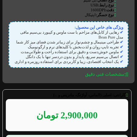
نوع اتصال:
بی سیم
نوع رابط:
USB
دقت:
1600DPI
نوع حسگر:
اپتیکال
ویژگی های خاص این محصول:
✔
رهایی از کابل‌های مزاحم با ست ماوس و کیبورد بی‌سیم مافی
مدل Bean Pure
✔
طراحی مینیمال و چشم‌نواز برای زیباتر شدن فضای میز کار شما
✔
تجربه تایپ روان و لذت‌بخش با کلیدهای نرم و ارگونومیک
✔
ماوس خوش‌دست و دقیق برای استفاده راحت و طولانی‌مدت
✔
اتصال بی‌سیم سریع، پایدار و بدون دردسر تنها با یک دانگل
✔
یک انتخاب اقتصادی، زیبا و کاربردی برای استفاده روزمره و اداری
مشخصات فنی دقیق
گارانتی:
اصلی (الماس، آواژنگ، ماتریس و ...)
2,900,000
تومان