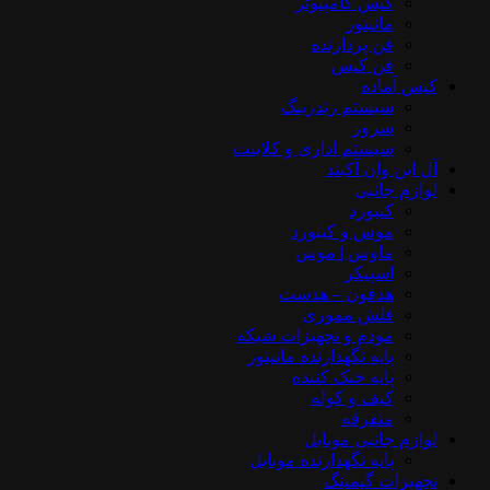
کیس کامپیوتر
مانیتور
فن پردازنده
فن کیس
کیس آماده
سیستم رندرینگ
سرور
سیستم‌ اداری و کلاینت
آل این وان آکبند
لوازم جانبی
کیبورد
موس و کیبورد
ماوس | موس
اسپیکر
هدفون – هدست
فلش مموری
مودم و تجهیزات شبکه
پایه نگهدارنده مانیتور
پایه خنک کننده
کیف و کوله
متفرقه
لوازم جانبی موبایل
پایه نگهدارنده موبایل
تجهیزات گیمینگ