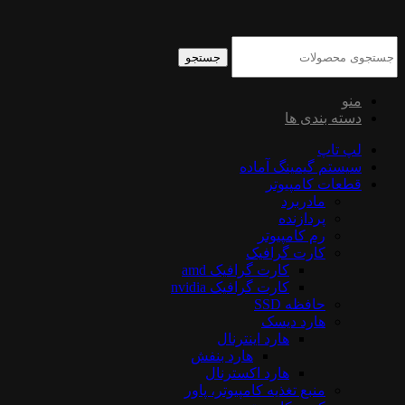
جستجو
منو
دسته بندی ها
لپ تاپ
سیستم گیمینگ آماده
قطعات کامپیوتر
مادربرد
پردازنده
رم کامپیوتر
کارت گرافیک
کارت گرافیک amd
کارت گرافیک nvidia
حافظه SSD
هارد دیسک
هارد اینترنال
هارد بنفش
هارد اکسترنال
منبع تغذیه کامپیوتر، پاور