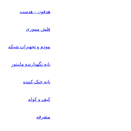
هدفون – هدست
فلش مموری
مودم و تجهیزات شبکه
پایه نگهدارنده مانیتور
پایه خنک کننده
کیف و کوله
متفرقه