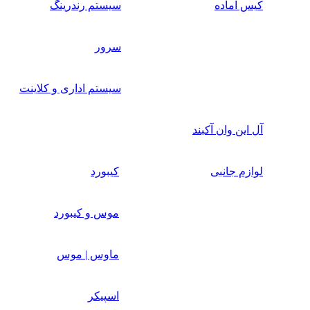
کیس آماده
سیستم رندرینگ
سرور
سیستم‌ اداری و کلاینت
آل این وان آکبند
لوازم جانبی
کیبورد
موس و کیبورد
ماوس | موس
اسپیکر