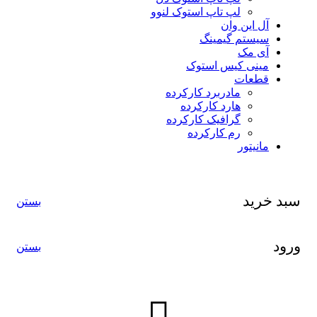
لپ تاپ استوک لنوو
آل این وان
سیستم گیمینگ
آی مک
مینی کیس استوک
قطعات
مادربرد کارکرده
هارد کارکرده
گرافیک کارکرده
رم کارکرده
مانیتور
سبد خرید
بستن
ورود
بستن