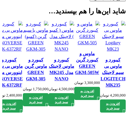
شاید این‌ها را هم بپسندید…
ماوس و
کیبورد و
کیبورد گرین
کیبورد و
کیبورد و
کیبورد و
ماوس بی
GREEN
ماوس لاجیتک
ماوس گرین
ماوس بی سی
سیم لاجیتک
GKM-505W
مدل MK245
GREEN
اینوورس مد
NNOVERSE
GKM-305
NANO
LOGITECH
3,300,000
تومان
MK-6372RF
MK235
4,500,000
تومان
1,750,000
تومان
افزودن به
4,200,000
تومان
2,400,000
توم
سبد خرید
افزودن به
افزودن به
سبد خرید
سبد خرید
افزودن به
افزودن به
سبد خرید
سبد خرید