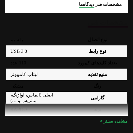
مشخصات فنی
دیدگاه‌ها
مشخصات فنی
نوع اتصال
با سیم
USB 3.0
نوع رابط
تعداد کلیدهای کیبورد
110 عدد
منبع تغذیه
لپتاپ کامپیوتر
رنگ
مشکی
اصلی (الماس، آواژنگ،
گارانتی
ماتریس و …)
RAPOO
برند
مشاهده بیشتر >