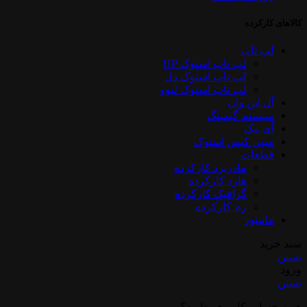
کالاهای کارکرده
لپ تاپ
لپ تاپ استوک HP
لپ تاپ استوک دل
لپ تاپ استوک لنوو
آل این وان
سیستم گیمینگ
آی مک
مینی کیس استوک
قطعات
مادربرد کارکرده
هارد کارکرده
گرافیک کارکرده
رم کارکرده
مانیتور
سبد خرید
بستن
ورود
بستن
هنوز حساب کاربری ندارید؟