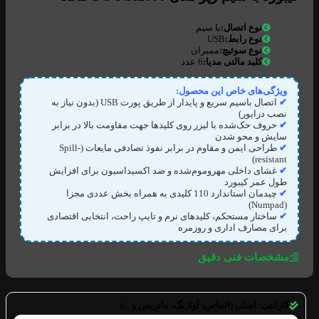
نوع اتصال:
با سیم
نوع رابط:
USB
نوع سوئیچ:
ممبران
کلید مالتی مدیا:
6 عدد
ویژگی‌های خاص این محصول:
✔
اتصال باسیم سریع و پایدار از طریق پورت USB (بدون نیاز به
نصب درایور)
✔
حروف حک‌شده با لیزر روی کلیدها جهت مقاومت بالا در برابر
سایش و محو شدن
✔
طراحی ایمن و مقاوم در برابر نفوذ تصادفی مایعات (Spill-
resistant)
✔
غشای داخلی مهروموم‌شده و ضد اکسیداسیون برای افزایش
طول عمر کیبورد
✔
چیدمان استاندارد 110 کلیدی به همراه بخش عددی مجزا
(Numpad)
✔
ساختار مستحکم، کلیدهای نرم و تایپ راحت، انتخابی اقتصادی
برای مصارف اداری و روزمره
مشخصات فنی دقیق
گارانتی:
اصلی (الماس، آواژنگ، ماتریس و ...)