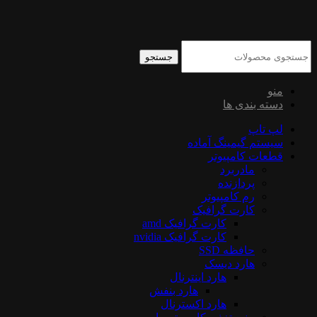
جستجو
منو
دسته بندی ها
لپ تاپ
سیستم گیمینگ آماده
قطعات کامپیوتر
مادربرد
پردازنده
رم کامپیوتر
کارت گرافیک
کارت گرافیک amd
کارت گرافیک nvidia
حافظه SSD
هارد دیسک
هارد اینترنال
هارد بنفش
هارد اکسترنال