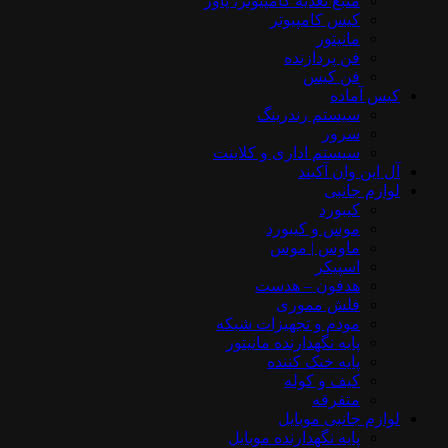
منبع تغذیه کامپیوتر، پاور
کیس کامپیوتر
مانیتور
فن پردازنده
فن کیس
کیس آماده
سیستم رندرینگ
سرور
سیستم‌ اداری و کلاینت
آل این وان آکبند
لوازم جانبی
کیبورد
موس و کیبورد
ماوس | موس
اسپیکر
هدفون – هدست
فلش مموری
مودم و تجهیزات شبکه
پایه نگهدارنده مانیتور
پایه خنک کننده
کیف و کوله
متفرقه
لوازم جانبی موبایل
پایه نگهدارنده موبایل