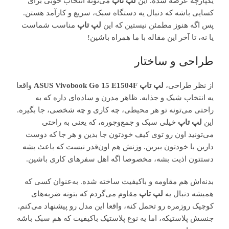
یکپارچه عرضه شده. این
لپ تاپ
می‌تونه انتخاب خوبی برای
کسایی باشه که دنبال یه دستگاه سبک، سریع و کارآمد هستن.
پس اگه هنوز مطمئن نیستین که این
لپ تاپ
مناسب شماست
یا نه، تا آخر این مقاله با ما همراه باشین!
طراحی و ساختار
از نظر طراحی،
لپ تاپ ASUS Vivobook Go 15 E1504F
واقعا
یه انتخاب شیک و جذابه. ظاهر مدرن و ساده‌ای داره که به
راحتی می‌تونه تو هر محیطی، چه کاری و چه شخصی، جا بگیره.
این
لپ تاپ
خیلی سبک و جمع‌وجوره، که یعنی به راحتی
می‌تونید اون رو توی کیف خودتون جا بدین و هر جا که دوست
دارین با خودتون ببرین. وزنش هم اون‌قدر نیست که باعث بشه
دستتون اذیت بشه، مخصوصا اگه اهل سفرهای کاری باشین.
بدنه‌اش هم مقاومه و باکیفیت ساخته شده. به‌عنوان کسی که
همیشه دنبال یه
لپ تاپ
مقاوم می‌گردم که بتونه ضربه‌های
کوچیک روزمره رو تحمل کنه، واقعا این مدل رو پیشنهاد می‌کنم.
جنسش پلاستیکه، اما یه نوع پلاستیک باکیفیت که هم سبک باشه