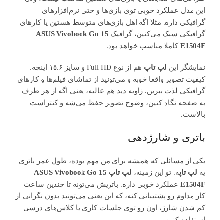
این مدل عملکرد خوبی توی بازی‌ها و حتی نرم‌افزارهای
گرافیکی داره. مثلا اگه اهل بازی‌های متوسط هستین یا کارهای
گرافیکی سبک می‌کنین، گرافیک
ASUS Vivobook Go 15
E1504F
کاملا مناسب خواهد بود.
نمایشگر این
لپ تاپ
هم از نوع Full HD و سایز ۱۵.۶ اینچه.
کیفیت تصویر واقعا خوبه و می‌تونید از تماشای فیلم‌ها و کارهای
گرافیکی لذت ببرین. زاویه دید هم عالیه، یعنی اگه از هر طرف
به صفحه نگاه کنین، وضوح تصویر حفظ می‌شه و کنتراست
بالاست.
باتری و شارژدهی
یکی از مسائلی که همیشه برای من مهم بوده، طول عمر باتری
یه
لپ تاپ
ه. تو این زمینه،
لپ تاپ ASUS Vivobook Go 15
E1504F
عملکرد خوبی داره. باتریش می‌تونه تا چندین ساعت
کار مداوم رو پشتیبانی کنه، که این یعنی می‌تونید بدون نگرانی از
کم شدن شارژ، اون رو توی جلسات کاری یا کلاس‌های درسی
استفاده کنین.