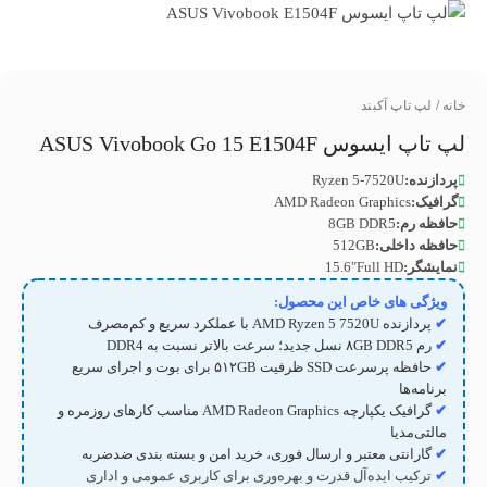
خانه
/
لپ تاپ آکبند
لپ تاپ ایسوس ASUS Vivobook Go 15 E1504F
پردازنده:
Ryzen 5-7520U
گرافیک:
AMD Radeon Graphics
حافظه رم:
8GB DDR5
حافظه داخلی:
512GB
نمایشگر:
15.6″Full HD
ویژگی های خاص این محصول:
✔
پردازنده AMD Ryzen 5 7520U با عملکرد سریع و کم‌مصرف
✔
رم ۸GB DDR5 نسل جدید؛ سرعت بالاتر نسبت به DDR4
✔
حافظه پرسرعت SSD ظرفیت ۵۱۲GB برای بوت و اجرای سریع
برنامه‌ها
✔
گرافیک یکپارچه AMD Radeon Graphics مناسب کارهای روزمره و
مالتی‌مدیا
✔
گارانتی معتبر و ارسال فوری، خرید امن و بسته بندی ضدضربه
✔
ترکیب ایده‌آل قدرت و بهره‌وری برای کاربری عمومی و اداری