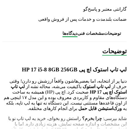
گارانتی معتبر و پاسخ‌گو
ضمانت بلندمدت و خدمات پس از فروش واقعی
توضیحات
مشخصات فنی
دیدگاه‌ها
توضیحات
لپ تاپ استوک اچ پی HP 17 i5-8 8GB 256GB
دنیا پر از انتخابه، اما بعضی‌هاشون واقعاً ارزشش رو دارن! وقتی
حرف از
لپ تاپ استوک
باکیفیت می‌شه، محاله نشه از
لپ تاپ
استوک اچ پی HP 17
صحبت کرد. اچ پی (HP) همیشه به ساخت
دستگاه‌های مقاوم و کاربردی معروف بوده و این مدل ۱۷ اینچی هم
از اون قاعده‌ها مستثنی نیست. این دستگاه نه تنها یه لپ تاپه، بلکه
یه
ورک‌استیشن قابل حمل
برای انجام کارهای مختلفه.
شاید بپرسی:
چرا بخرم؟
راستش رو بخوای، خرید یه لپ تاپ نو با
این مشخصات و اندازه صفحه نمایش، هزینه زیادی داره. اما با