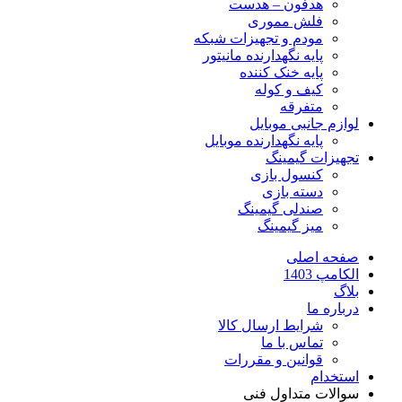
هدفون – هدست
فلش مموری
مودم و تجهیزات شبکه
پایه نگهدارنده مانیتور
پایه خنک کننده
کیف و کوله
متفرقه
لوازم جانبی موبایل
پایه نگهدارنده موبایل
تجهیزات گیمینگ
کنسول بازی
دسته بازی
صندلی گیمینگ
میز گیمینگ
صفحه اصلی
الکامپ 1403
بلاگ
درباره ما
شرایط ارسال کالا
تماس با ما
قوانین و مقررات
استخدام
سوالات متداول فنی