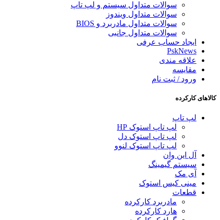
سوالات متداول سیستم و لپ تاپ
سوالات متداول ویندوز
سوالات متداول مادربرد و BIOS
سوالات متداول جانبی
ایجاد حساب عرفی
PskNews
علاقه مندی
مقایسه
ورود / ثبت نام
کالاهای کارکرده
لپ تاپ
لپ تاپ استوک HP
لپ تاپ استوک دل
لپ تاپ استوک لنوو
آل این وان
سیستم گیمینگ
آی مک
مینی کیس استوک
قطعات
مادربرد کارکرده
هارد کارکرده