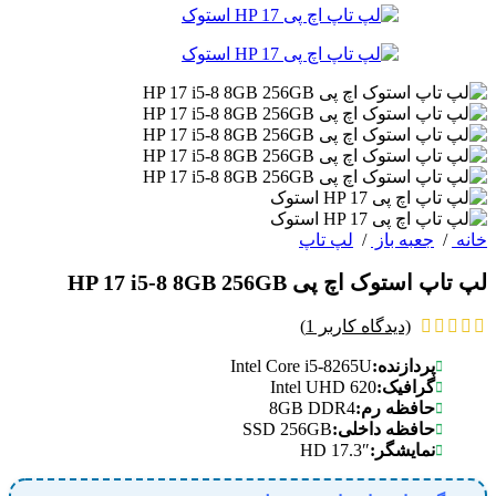
خانه
/
جعبه باز
/
لپ تاپ
لپ تاپ استوک اچ پی HP 17 i5-8 8GB 256GB
(دیدگاه کاربر
1
)
Intel Core i5-8265U
پردازنده:
Intel UHD 620
گرافیک:
8GB DDR4
حافظه رم:
SSD 256GB
حافظه داخلی:
17.3″ HD
نمایشگر: