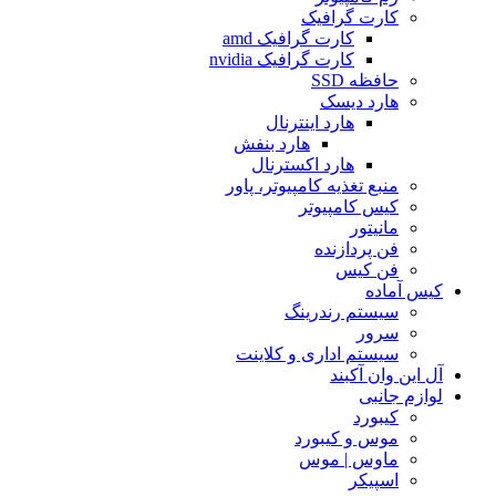
کارت گرافیک
کارت گرافیک amd
کارت گرافیک nvidia
حافظه SSD
هارد دیسک
هارد اینترنال
هارد بنفش
هارد اکسترنال
منبع تغذیه کامپیوتر، پاور
کیس کامپیوتر
مانیتور
فن پردازنده
فن کیس
کیس آماده
سیستم رندرینگ
سرور
سیستم‌ اداری و کلاینت
آل این وان آکبند
لوازم جانبی
کیبورد
موس و کیبورد
ماوس | موس
اسپیکر