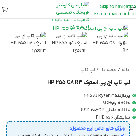
Skip to navigation
منو
Skip to main content
خانه
/
جعبه باز
/
لپ تاپ
لپ تاپ اچ پی استوک HP 255 G8 R3
پردازنده:
3250U Ryzen3
حافظه رم:
8GB
حافظه داخلی:
SSD 256GB
نمایشگر:
FHD 15.6
ویژگی های خاص این محصول:
✔
مجهز به حافظه پرسرعت SSD برای شروع به کار فوری و