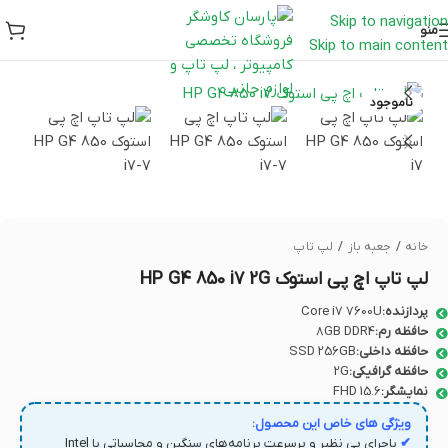
Skip to navigation
منو
Skip to main content
ناموجود
خانه
/
جعبه باز
/
لپ تاپ
لپ تاپ اچ پی استوک HP G4 850 i7 2G
پردازنده:
Core i7 7600U
حافظه رم:
8GB DDR4
حافظه داخلی:
SSD 256GB
حافظه گرافیکی:
2G
نمایشگر:
FHD 15.6
ویژگی های خاص این محصول:
✔
باجرای بی نظیر و پرسرعت برنامه‌های سنگین و محاسباتی با Intel