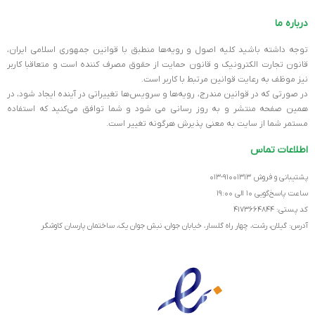
اطمینان داشته باشید. ما در فروشگاه اینترنتی
Pskmarket
تمامی
دستگاه‌ها را با دقت و توسط تیم فنی مجرب ارزیابی می‌کنیم تا محصولاتی
درباره ما
با بالاترین کیفیت و گرید عالی به دست شما برسد.
توجه داشته باشید کلیه اصول و رویه‏‌ها منطبق با قوانین جمهوری اسلامی ایران،
قانون تجارت الکترونیک و قانون حمایت از حقوق مصرف کننده است و متعاقبا کاربر
برای مشاهده مدل‌های بیشتر و مقایسه این دستگاه با سایر محصولات
نیز موظف به رعایت قوانین مرتبط با کاربر است.
هم‌رده، پیشنهاد می‌کنیم به بخش
لپ تاپ استوک اچ پی
در وب‌سایت ما
در صورتی که در قوانین مندرج، رویه‏‌ها و سرویس‏‌ها تغییراتی در آینده ایجاد شود، در
مراجعه کنید.
همین صفحه منتشر و به روز رسانی می شود و شما توافق می‏‌کنید که استفاده
مستمر شما از سایت به معنی پذیرش هرگونه تغییر است.
سخن پایانی
اطلاعات تماس
لپ تاپ اچ پی استوک HP G4 850 i7 2G با پردازنده i7 مدل 7600U، رم 8
پشتیبانی و فروش ۹۱۰۰۱۳۱۳-۰۱۳
گیگ، حافظه 256 گیگابایت SSD ،حافظه گرافیکی 2 گیگابایتی و نمایشگر
ساعت پاسخ‌گویی ۱۰ الی ۱۹:۰۰
15.6 اینچی FHD، یک ایستگاه کاری کامل و قابل حمل است. این کانفیگ
کد پستی: ۴۱۷۳۶۶۴۸۴۴
با ارائه توازن عالی بین قدرت پردازشی و کیفیت تصویر، ارزش خرید بسیار
آدرس: گیلان، رشت، چهار راه گلسار، خیابان جوان، نبش جوان یک، ساختمان پارسان کاوشگر
بالایی در بازار دستگاه‌های استوک دارد.