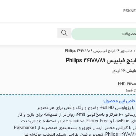
PSKN
/
مانیتور 24 اینچ فیلیپس Philips 241V8/89
ایش:
۲۴ اینچ
FHD 1920×
100Hz
 خاص این محصول:
؛ روان‌تر از همیشه برای بازی و کار
در استفاده طولانی‌مدت
 با گارانتی معتبر، ارسال فوری و بسته‌بندی ضدضربه از PSKmarket