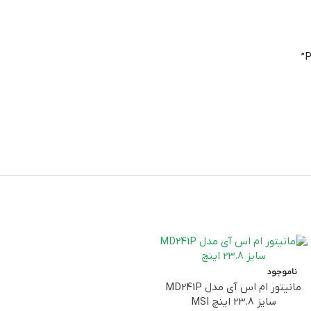
اند نور
خستگی
Philips 241V8 از فروشگاه‌های معتبر،
 که از کیفیت و
‌ترین
دارد
دارد
،
دارد
ناموجود
مانیتور ام اس آی مدل MD241P
سایز 23.8 اینچ MSI