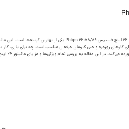
اگر دنبال یک مانیتور با کیفیت، طراحی زیبا و عملکرد عالی هستید، مانیتور 24 اینچ فیلیپس Philips 241V8/89 یکی از بهترین گزینه‌ها
 کارهای روزمره و حتی کارهای حرفه‌ای مناسب است. چه برای بازی، کار با
نرم‌افزارهای گرافیکی یا مرور اینترنت، این مانیتور تمامی نیازهای شما را برآورده می‌کند. در این مقاله به بررسی تمام ویژگی‌ها و
2 اینچ Philips 241V8 طراحی زیبا و مدرن آن است. این مانیتور دارای یک قاب بسیار نازک است که باعث می‌شود ص
 این امکان را می‌دهد که آن را به راحتی تنظیم کرده و زاویه دید بهتری د
، طراحی ارگونومیک این مدل به طور ویژه برای راحتی شما در طولانی مدت ب