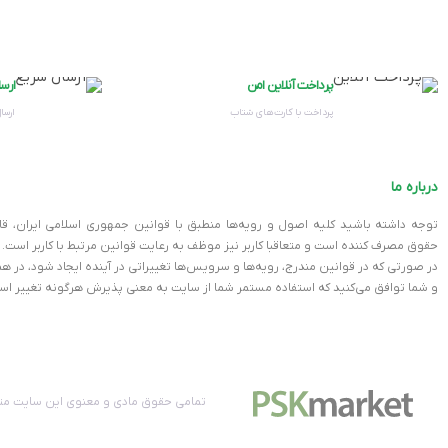
حالت مطالعه (EASYREAD)
مانیتور 24 اینچ فیلیپس Philips 241V8/89
فناوری ADAPTIVE SYNC
پرداخت آنلاین امن
ارس
کیفیت تصویر فوق‌العاده و طراحی جذاب، به دلیل تکنولوژی‌های جدیدی که
پرداخت با کارت‌های شتاب
ارسال
گارانتی اصلی و معتبر این مدل، نگرانی‌ها در مورد کیفیت و دوام آن را کاملاً
خروجی صدا
درباره ما
پشتیبانی HDCP
است. این مدل هم از نظر عملکرد و هم از نظر قیمت، شما را راضی خواهد کر
توجه داشته باشید کلیه اصول و رویه‏‌ها منطبق با قوانین جمهوری اسلامی ایران، ق
چرا باید خرید مانیتور Philips 241V8 را انتخاب کنید؟
حقوق مصرف کننده است و متعاقبا کاربر نیز موظف به رعایت قوانین مرتبط با کاربر است.
رنگ
در صورتی که در قوانین مندرج، رویه‏‌ها و سرویس‏‌ها تغییراتی در آینده ایجاد شود، د
خرید مانیتور Philips 241V8 به معنای انتخاب یک محصول ب
و شما توافق می‏‌کنید که استفاده مستمر شما از سایت به معنی پذیرش هرگونه تغییر اس
گرفته تا افرادی که به دنبال یک مانیتور روزمره هستند، گزینه‌ای مناسب 
برند
هوشمندانه هستید، بدون شک مانیتور 24 اینچ Philips 241V8 بهترین گزینه برای شما خواهد بود.
همچنین اگر می‌خواهید مدل‌های مختلف مانیتور را مشاهده کنید و گزینه‌ها
مدل‌های مختلف را مشاهده نمایید:
تمامی حقوق مادی و معنوی این سایت متع
خرید مانیتو