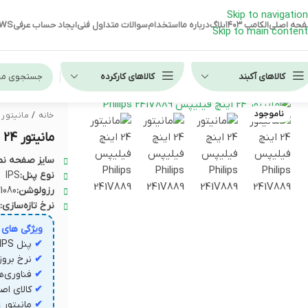
Skip to navigation
حه اصلی
الکامپ ۱۴۰۳
بلاگ
درباره ما
استخدام
سوالات متداول فنی
ایجاد حساب عرفی
EWS
Skip to main content
کالاهای آکبند
کالاهای کارکرده
ناموجود
خانه
/
مانیتور
لپ تاپ استوک HP
مانیتور 24 اینچ فیلیپس Philips 241V8/89
لپ تاپ استوک دل
سایز صفحه نم
نوع پنل:
IPS
لپ تاپ استوک لنوو
رزولوشن:
1080
نرخ تازه‌سازی:
ویژگی های
✔
پنل IPS با رزولوشن Full HD؛ وضوح و رنگ واقعی برای هر تصویر
✔
نرخ بروزرسانی ۱۰۰ هرتز و پاسخ‌گویی ۴ms
✔
فناوری‌های LowBlue و Flicker-Free؛ محافظ چشم 
✔
کالای اصل
✔
مانیتور Philips 241V8/89؛ تصویر واضح، طراحی شیک، انتخاب حرفه‌ای‌ها!