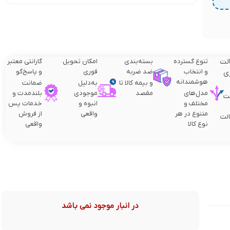
لت
تنوع گسترده
بسته‌بندی
امکان تحویل
گارانتی معتبر
و انتخاب
ضد ضربه
فوری
و پاسخ‌گو
ی
هوشمندانه
و بیمه کالا تا
به‌دلیل
ضمانت
مدل‌های
مقصد
موجودی
بلندمدت و
ت
مختلف و
انبوه و
خدمات پس
متنوع در هر
واقعی
از فروش
لت
نوع کالا
واقعی
در انبار موجود نمی باشد