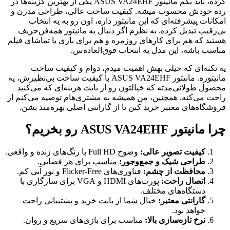
کرده، باید بگم مانیتور ASUS VA24EHF یکی از بهترین گزینه‌ها در
رده خودش محسوب میشه. کیفیت ساخت عالی، طراحی مدرن و
امکانات پیشرفته‌ای که این مانیتور داره، اون رو به یه انتخاب
بی‌رقیب تبدیل کرده. به نظرم اگر دنبال یه مانیتور همه‌فن‌حریف
هستید که هم برای کارهای روزمره و هم برای بازی یا تماشای فیلم
مناسب باشه، این مدل یه انتخاب فوق‌العاده‌س.
یه نکته‌ای که خیلی بهش اهمیت میدم، دوام و کیفیت ساخت
مانیتوره. مانیتور ASUS VA24EHF با کیفیت ساخت بی‌نظیرش، یه
محصول طولانی‌مدته که خیالتون رو از بابت هزینه‌ای که می‌کنید
راحت می‌کنه. همچنین، من همیشه به مشتری‌هام توصیه می‌کنم از
فروشگاه‌های معتبر خرید کنن تا از گارانتی اصلی بهره‌مند بشن.
چرا مانیتور ASUS VA24EHF رو بخریم؟
کیفیت تصویر عالی:
وضوح Full HD با رنگ‌های زنده و واقعی.
طراحی شیک و جمع‌وجور:
مناسب برای هر فضایی.
محافظت از چشم:
فناوری‌های Flicker-Free و نور آبی کم.
اتصال راحت:
پورت‌های HDMI و VGA برای سازگاری با
دستگاه‌های مختلف.
گارانتی معتبر:
خیال شما از بابت خرید و پشتیبانی راحت
خواهد بود.
نرخ تازه‌سازی بالا:
مناسب برای بازی‌های سریع و روان.