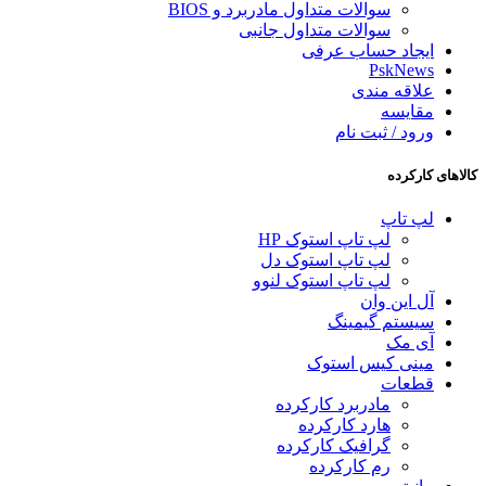
سوالات متداول مادربرد و BIOS
سوالات متداول جانبی
ایجاد حساب عرفی
PskNews
علاقه مندی
مقایسه
ورود / ثبت نام
کالاهای کارکرده
لپ تاپ
لپ تاپ استوک HP
لپ تاپ استوک دل
لپ تاپ استوک لنوو
آل این وان
سیستم گیمینگ
آی مک
مینی کیس استوک
قطعات
مادربرد کارکرده
هارد کارکرده
گرافیک کارکرده
رم کارکرده