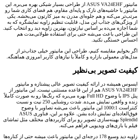
مانیتور ASUS VA24EHF از طراحی بسیار شیکی بهره می‌بره. این
مانیتور با حاشیه‌های نازک و پایه‌ای مقاوم، هم فضای کاری شما رو
مرتب‌تر می‌کنه و هم جلوه‌ای مدرن به میز کارتون می‌بخشه. یکی
از ویژگی‌های جذاب این مدل، قابلیت تنظیم زاویه نمایشگره که به
شما اجازه می‌ده بر اساس نیازتون، بهترین زاویه دید رو انتخاب کنید.
این طراحی باعث می‌شه حتی برای استفاده طولانی‌مدت هم
احساس خستگی نکنید.
اگر بخوایم مقایسه کنیم، طراحی این مانیتور خیلی جذاب‌تر از
مدل‌های معمولی بازاره و کاملاً با نیازهای کاربر امروزی هماهنگه.
کیفیت تصویر بی‌نظیر
ایسوس همیشه در ارائه کیفیت تصویر عالی پیشتازه و مانیتور
ASUS VA24EHF هم از این قاعده مستثنی نیست. این مانیتور از
پنل IPS با وضوح Full HD بهره می‌بره که رنگ‌ها رو به صورت کاملاً
زنده و واقعی نمایش می‌ده. شدت روشنایی 250 نیت و نسبت
کنتراست 1000:1 این مانیتور باعث می‌شه تصاویر با وضوح
فوق‌العاده‌ای نمایش داده بشن. علاوه بر این، فناوری ASUS
Splendid بهینه‌سازی تصویر رو برای کاربردهای مختلف مثل تماشای
فیلم یا بازی‌های ویدیویی فراهم می‌کنه.
زاویه دید وسیع 178 درجه‌ای این مانیتور باعث میشه حتی از کناره‌ها