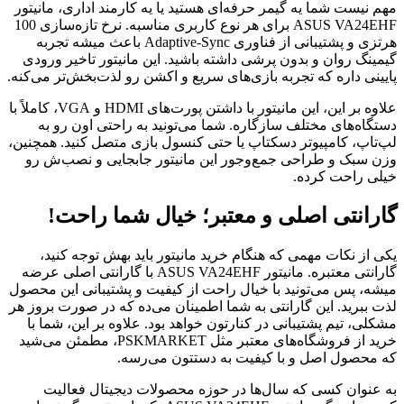
مهم نیست شما یه گیمر حرفه‌ای هستید یا یه کارمند اداری، مانیتور
ASUS VA24EHF برای هر نوع کاربری مناسبه. نرخ تازه‌سازی 100
هرتزی و پشتیبانی از فناوری Adaptive-Sync باعث میشه تجربه
گیمینگ روان و بدون پرشی داشته باشید. این مانیتور تاخیر ورودی
پایینی داره که تجربه بازی‌های سریع و اکشن رو لذت‌بخش‌تر می‌کنه.
علاوه بر این، این مانیتور با داشتن پورت‌های HDMI و VGA، کاملاً با
دستگاه‌های مختلف سازگاره. شما می‌تونید به راحتی اون رو به
لپ‌تاپ، کامپیوتر دسکتاپ یا حتی کنسول بازی متصل کنید. همچنین،
وزن سبک و طراحی جمع‌وجور این مانیتور جابجایی و نصب‌ش رو
خیلی راحت کرده.
گارانتی اصلی و معتبر؛ خیال شما راحت!
یکی از نکات مهمی که هنگام خرید مانیتور باید بهش توجه کنید،
گارانتی معتبره. مانیتور ASUS VA24EHF با گارانتی اصلی عرضه
میشه، پس می‌تونید با خیال راحت از کیفیت و پشتیبانی این محصول
لذت ببرید. این گارانتی به شما اطمینان می‌ده که در صورت بروز هر
مشکلی، تیم پشتیبانی در کنارتون خواهد بود. علاوه بر این، شما با
خرید از فروشگاه‌های معتبر مثل PSKMARKET، مطمئن می‌شید
که محصول اصل و با کیفیت به دستتون می‌رسه.
به عنوان کسی که سال‌ها در حوزه محصولات دیجیتال فعالیت