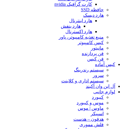
کارت گرافیک nvidia
حافظه SSD
هارد دیسک
هارد اینترنال
هارد بنفش
هارد اکسترنال
منبع تغذیه کامپیوتر، پاور
کیس کامپیوتر
مانیتور
فن پردازنده
فن کیس
کیس آماده
سیستم رندرینگ
سرور
سیستم‌ اداری و کلاینت
آل این وان آکبند
لوازم جانبی
کیبورد
موس و کیبورد
ماوس | موس
اسپیکر
هدفون – هدست
فلش مموری