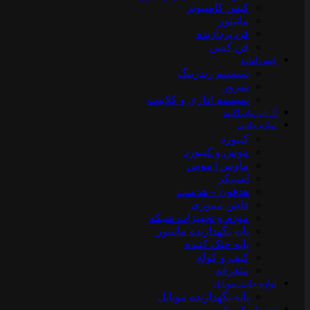
کیس کامپیوتر
مانیتور
فن پردازنده
فن کیس
کیس آماده
سیستم رندرینگ
سرور
سیستم‌ اداری و کلاینت
آل این وان آکبند
لوازم جانبی
کیبورد
موس و کیبورد
ماوس | موس
اسپیکر
هدفون – هدست
فلش مموری
مودم و تجهیزات شبکه
پایه نگهدارنده مانیتور
پایه خنک کننده
کیف و کوله
متفرقه
لوازم جانبی موبایل
پایه نگهدارنده موبایل