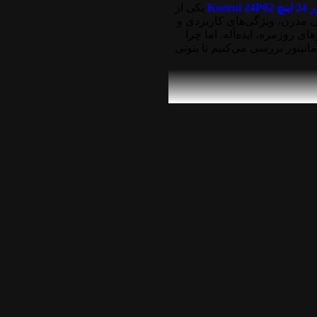
Koorui 2
یکی از
حی مدرن، ویژگی‌های کاربردی و
ی روزمره، ایده‌آله. اما چرا
مانیتور بررسی می‌کنیم تا بتونی
شیک و مدرنش به چشم میاد.
ینه ایده‌آل برای میز کار یا
ده که علاوه بر سبکی، دوام
تور 24 اینچ Koorui 24P02
با
فاف ارائه می‌ده. زاویه دید
باعث می‌شه که برای طراحی،
 نوسازی
75 هرتز
و زمان