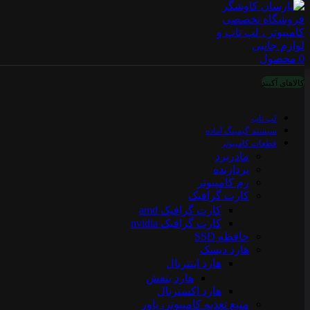
0
محصول
کالاهای آکبند
لپ تاپ
سیستم گیمینگ آماده
قطعات کامپیوتر
مادربرد
پردازنده
رم کامپیوتر
کارت گرافیک
کارت گرافیک amd
کارت گرافیک nvidia
حافظه SSD
هارد دیسک
هارد اینترنال
هارد بنفش
هارد اکسترنال
منبع تغذیه کامپیوتر، پاور