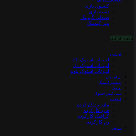
تجهیزات گیمینگ
کنسول بازی
دسته بازی
صندلی گیمینگ
میز گیمینگ
کالاهای کارکرده
لپ تاپ
لپ تاپ استوک HP
لپ تاپ استوک دل
لپ تاپ استوک لنوو
آل این وان
سیستم گیمینگ
آی مک
مینی کیس استوک
قطعات
مادربرد کارکرده
هارد کارکرده
گرافیک کارکرده
رم کارکرده
مانیتور