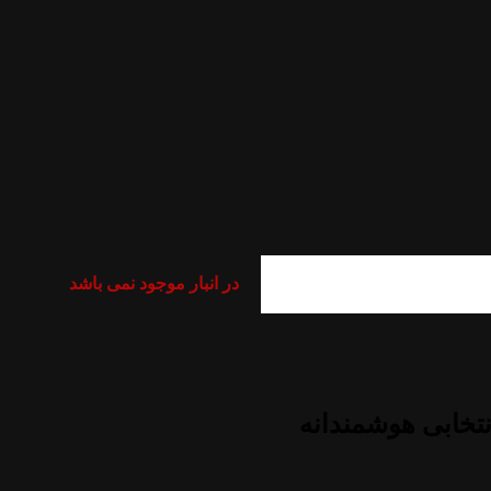
در انبار موجود نمی باشد
 24 اینچ کووری مدل Koorui 24P02؛ انتخابی هوشمندانه