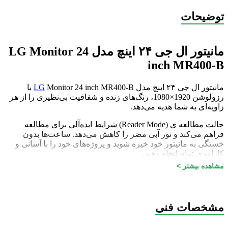
توضیحات
مانیتور ال جی ۲۴ اینچ مدل LG Monitor 24
inch MR400-B
مانیتور ال جی ۲۴ اینچ مدل
LG
Monitor 24 inch MR400-B با
رزولوشن 1920×1080، رنگ‌های زنده و شفافیت بی‌نظیری را از هر
زاویه‌ای به شما هدیه می‌دهد.
حالت مطالعه ی (Reader Mode) شرایط ایده‌آلی برای مطالعه
فراهم می‌کند و نور آبی مضر را کاهش می‌دهد. ساعت‌ها بدون
خستگی به مانیتور خود خیره شوید و پروژه‌های خود را با آسانی و
کارآمدی تمام انجام دهید.
مشاهده بیشتر >
محیط کار خود را به راحتی شخصی‌سازی کنید! فقط با چند کلیک
ساده صفحه‌نمایش را تقسیم کنید یا تنظیمات اصلی مانیتور را تغییر
دهید.
مشخصات فنی
گیمرها از حرکت روان و بی‌نقص در بازی‌های سریع و با رزولوشن