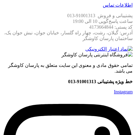
اطلاعات تماس
پشتیبانی و فروش 91001313-013
ساعت پاسخ‌گویی 10 الی 19:00
کد پستی: 4173664844
آدرس: گیلان، رشت، چهار راه گلسار، خیابان جوان، نبش جوان یک،
ساختمان پارسان کاوشگر
تمامی حقوق مادی و معنوی این سایت متعلق به پارسان کاوشگر
می باشد.
خط ویژه پشتیبانی 91001313-013
Instagram