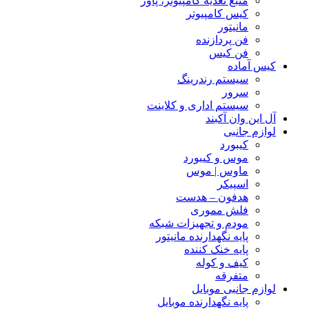
منبع تغذیه کامپیوتر، پاور
کیس کامپیوتر
مانیتور
فن پردازنده
فن کیس
کیس آماده
سیستم رندرینگ
سرور
سیستم‌ اداری و کلاینت
آل این وان آکبند
لوازم جانبی
کیبورد
موس و کیبورد
ماوس | موس
اسپیکر
هدفون – هدست
فلش مموری
مودم و تجهیزات شبکه
پایه نگهدارنده مانیتور
پایه خنک کننده
کیف و کوله
متفرقه
لوازم جانبی موبایل
پایه نگهدارنده موبایل