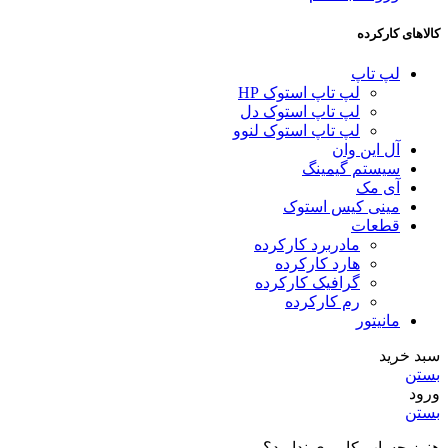
کالاهای کارکرده
لپ تاپ
لپ تاپ استوک HP
لپ تاپ استوک دل
لپ تاپ استوک لنوو
آل این وان
سیستم گیمینگ
آی مک
مینی کیس استوک
قطعات
مادربرد کارکرده
هارد کارکرده
گرافیک کارکرده
رم کارکرده
مانیتور
سبد خرید
بستن
ورود
بستن
هنوز حساب کاربری ندارید؟