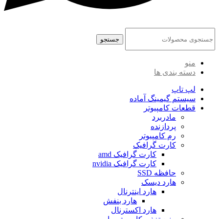
جستجو
منو
دسته بندی ها
لپ تاپ
سیستم گیمینگ آماده
قطعات کامپیوتر
مادربرد
پردازنده
رم کامپیوتر
کارت گرافیک
کارت گرافیک amd
کارت گرافیک nvidia
حافظه SSD
هارد دیسک
هارد اینترنال
هارد بنفش
هارد اکسترنال