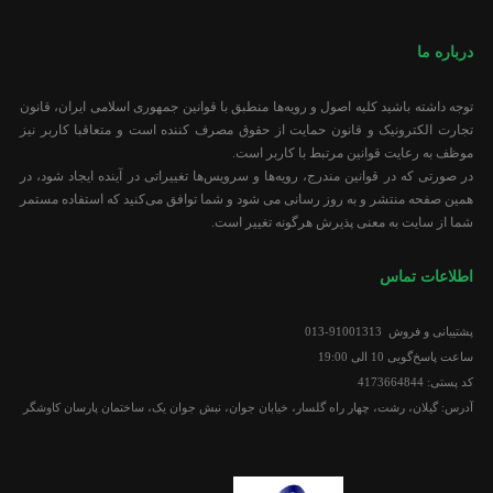
درباره ما
توجه داشته باشید کلیه اصول و رویه‏‌ها منطبق با قوانین جمهوری اسلامی ایران، قانون
تجارت الکترونیک و قانون حمایت از حقوق مصرف کننده است و متعاقبا کاربر نیز
موظف به رعایت قوانین مرتبط با کاربر است.
در صورتی که در قوانین مندرج، رویه‏‌ها و سرویس‏‌ها تغییراتی در آینده ایجاد شود، در
همین صفحه منتشر و به روز رسانی می شود و شما توافق می‏‌کنید که استفاده مستمر
شما از سایت به معنی پذیرش هرگونه تغییر است.
اطلاعات تماس
پشتیبانی و فروش 91001313-013
ساعت پاسخ‌گویی 10 الی 19:00
کد پستی: 4173664844
آدرس: گیلان، رشت، چهار راه گلسار، خیابان جوان، نبش جوان یک، ساختمان پارسان کاوشگر