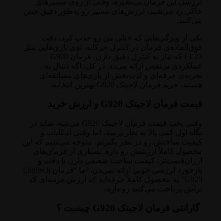
لرزشی این فرمان بی‌نظیره، وقتی از روی مسیرهای
خاکی رد می‌شید، لرزش‌های مسیر رو به‌طور دقیق حس
می‌کنید.
یکی از ویژگی‌هایی که خیلی من رو جذب کرد، دقت
فوق‌العاده‌ی فرمان در کنترل حرکاته. توی بازی‌هایی مثل
F1 23 که نیاز به کنترل دقیق دارن، فرمان G920
عملکردی بی‌نقص ارائه می‌ده. در کل، اگه دنبال یه
تجربه‌ی حرفه‌ای و لذت‌بخش از بازی‌های مسابقه‌ای
هستید، خرید فرمان لاجیتک G920 بهترین انتخابه.
قیمت فرمان لاجیتک G920 و ارزش خرید
وقتی بحث قیمت فرمان لاجیتک G920 می‌شه، شاید در
نگاه اول کمی بالا به نظر برسه، اما وقتی امکانات و
کیفیت ساختش رو در نظر بگیریم، متوجه می‌شیم که این
محصول کاملاً ارزشش رو داره. بسیاری از فرمان‌های
ارزان‌قیمت‌تر، کیفیت ساخت ضعیفی دارن یا دقت و
بازخورد لرزشی خوبی ارائه نمی‌دن، اما “فرمان Logitech
G920” یه محصول کاملاً حرفه‌ایه که ارزش هزینه‌ای که
براش پرداخت می‌کنید رو داره.
گارانتی فرمان لاجیتک G920 چیست ؟