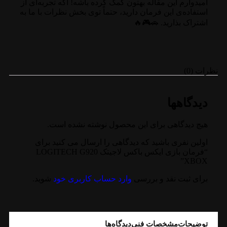
امیدوارم این مقاله بهتون کمک کرده باشه! اگه تجربه‌ای از
استفاده‌ی این فرمان دارید، حتماً توی بخش نظرات با ما به
اشتراک بذارید. 🚗🎮🔥
نظرات (0)
دیدگاهها
هیچ دیدگاهی برای این محصول نوشته نشده است.
اولین نفری باشید که دیدگاهی را ارسال می کنید برای
“فرمان بازی ایکس باکس لاجیتک LOGITECH G920
XBOX”
برای ثبت نقد و بررسی
وارد حساب کاربری خود
شوید.
توضیحات
مشخصات فنی
دیدگاه‌ها