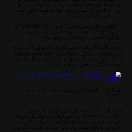
فرمان دارای تمام دکمه‌های مورد نیاز برای کنترل بازی
روی Xbox و PC هست و بدون نیاز به نصب درایور خاصی،
به راحتی شناسایی می‌شه.
✅
اتصال پایدار و بدون تأخیر
: “فرمان Logitech G920” از
طریق کابل USB به کنسول یا کامپیوتر متصل می‌شه و
هیچ‌گونه تأخیری در عملکردش وجود نداره.
✅
سازگار با گیربکس دستی لاجیتک (اختیاری)
: اگه دوست
دارید تجربه‌ی رانندگی حرفه‌ای‌تری داشته باشید، می‌تونید
یه گیربکس دستی لاجیتک رو به این فرمان اضافه کنید و
لذت دنده‌کشی واقعی رو تجربه کنید.
فرمان بازی ایکس باکس لاجیتک LOGITECH G920
XBOX
به عنوان یه گیمر حرفه‌ای، تجربه‌ی کار با “فرمان
LOGITECH G920” برام فوق‌العاده بود. وقتی این فرمان
رو نصب کردم و بازی Forza Horizon 5 رو اجرا کردم،
حس کردم واقعاً پشت یه ماشین اسپرت نشستم! بازخورد