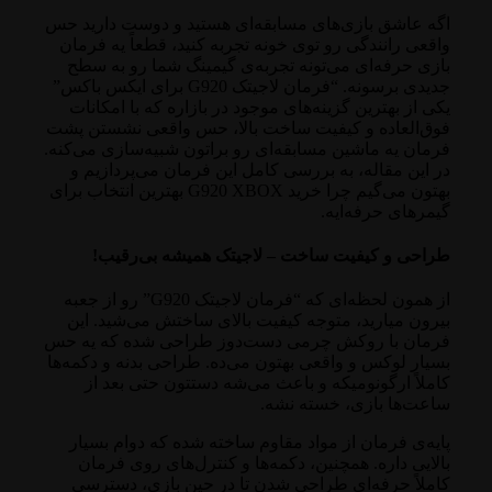
اگه عاشق بازی‌های مسابقه‌ای هستید و دوست دارید حس
واقعی رانندگی رو توی خونه تجربه کنید، قطعاً یه فرمان
بازی حرفه‌ای می‌تونه تجربه‌ی گیمینگ شما رو به سطح
جدیدی برسونه. “فرمان لاجیتک G920 برای ایکس باکس”
یکی از بهترین گزینه‌های موجود در بازاره که با امکانات
فوق‌العاده و کیفیت ساخت بالا، حس واقعی نشستن پشت
فرمان یه ماشین مسابقه‌ای رو براتون شبیه‌سازی می‌کنه.
در این مقاله، به بررسی کامل این فرمان می‌پردازیم و
بهتون می‌گیم چرا خرید G920 XBOX بهترین انتخاب برای
گیمرهای حرفه‌ایه.
طراحی و کیفیت ساخت – لاجیتک همیشه بی‌رقیب!
از همون لحظه‌ای که “فرمان لاجیتک G920” رو از جعبه
بیرون میارید، متوجه کیفیت بالای ساختش می‌شید. این
فرمان با روکش چرمی دست‌دوز طراحی شده که یه حس
بسیار لوکس و واقعی بهتون می‌ده. طراحی بدنه و دکمه‌ها
کاملاً ارگونومیکه و باعث می‌شه دستتون حتی بعد از
ساعت‌ها بازی، خسته نشه.
پایه‌ی فرمان از مواد مقاوم ساخته شده که دوام بسیار
بالایی داره. همچنین، دکمه‌ها و کنترل‌های روی فرمان
کاملاً حرفه‌ای طراحی شدن تا در حین بازی، دسترسی