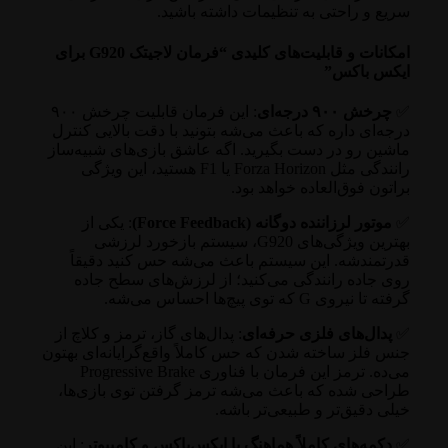
سریع و راحتی به تنظیمات داشته باشید.
امکانات و قابلیت‌های کلیدی “فرمان لاجیتک G920 برای
ایکس باکس”
✅
چرخش ۹۰۰ درجه‌ای
: این فرمان قابلیت چرخش ۹۰۰
درجه‌ای داره که باعث می‌شه بتونید با دقت بالایی کنترل
ماشین رو در دست بگیرید. اگه عاشق بازی‌های شبیه‌ساز
رانندگی مثل Forza Horizon یا F1 هستید، این ویژگی
براتون فوق‌العاده خواهد بود.
✅
موتور لرزاننده دوگانه (Force Feedback)
: یکی از
بهترین ویژگی‌های G920، سیستم بازخورد لرزشی
قدرتمندشه. این سیستم باعث می‌شه حس کنید دقیقاً
روی جاده رانندگی می‌کنید؛ از لرزش‌های سطح جاده
گرفته تا نیروی G که توی پیچ‌ها احساس می‌شه.
✅
پدال‌های فلزی حرفه‌ای
: پدال‌های گاز، ترمز و کلاچ از
جنس فلز ساخته شدن که حس کاملاً واقع‌گرایانه‌ای بهتون
می‌ده. ترمز این فرمان با فناوری Progressive Brake
طراحی شده که باعث می‌شه ترمز گرفتن توی بازی‌ها،
خیلی دقیق‌تر و طبیعی‌تر باشه.
✅
دکمه‌های کاملاً هماهنگ با ایکس‌باکس و کامپیوتر
: این