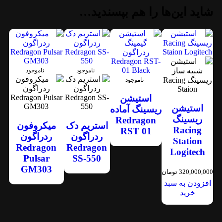
شاید این‌ها را هم بپسندید…
ناموجود
ناموجود
ناموجود
استیشن
استیشن
ریسینگ آماده
ریسینگ
Redragon
استریم دک
میکروفون
Racing
RST 01
ردراگون
ردراگون
Station
Redragon
Redragon
Logitech
Pulsar
SS-550
GM303
320,000,000
تومان
افزودن به سبد
خرید