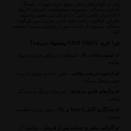
یکی از نگرانی‌های اصلی موقع خرید تجهیزات گیمینگ،
گارانتی و اصالت محصوله. خوشبختانه، “فرمان لاجیتک
G920 برای ایکس‌باکس” دارای گارانتی معتبر و اصلیه،
بنابراین خیالتون راحت باشه که در صورت بروز هرگونه
مشکل، می‌تونید از خدمات پس از فروش رسمی استفاده
کنید.
چرا خرید G920 XBOX پیشنهاد می‌شه؟
✔️
کیفیت ساخت بالا
– استفاده از روکش چرمی و مواد
مقاوم
✔️
بازخورد لرزشی واقعی
– حس جاده و نیروی G رو به
خوبی منتقل می‌کنه
✔️
پدال‌های فلزی حرفه‌ای
– تجربه‌ای نزدیک به رانندگی
واقعی
✔️
سازگاری کامل با Xbox و PC
– بدون نیاز به تنظیمات
پیچیده
✔️
گارانتی معتبر و خدمات پس از فروش
– خیالتون از