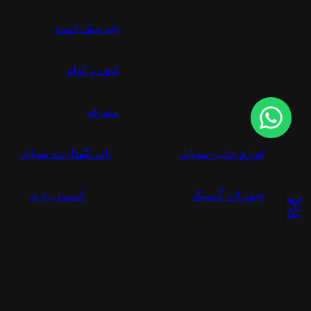
پایه خنک کننده
کیف و کوله
متفرقه
لوازم جانبی موبایل
پایه نگهدارنده موبایل
تجهیزات گیمینگ
کنسول بازی
فروشگاه
حساب کاربری من
0
0
سبد خرید
علاقه مندی
دسته بازی
صندلی گیمینگ