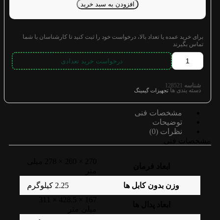
افزودن به سبد خرید
برای خرید عمده یا تعداد بالا، درخواست خود را ثبت کنید تا کارشناسان با شما
تماس بگیرند
درخواست خرید تعدادی
شناسه
128521
دسته بندی ها
تجهیزات گیمینگ
مشخصات فنی
توضیحات
نظرات (0)
مشخصات فنی
270 × 260 × 278 میلی
ابعاد فرمان
متر
وزن بدون کابل ها
2.25 کیلوگرم
167 × 428.5 × 311
ابعاد پدال ها
میلی متر