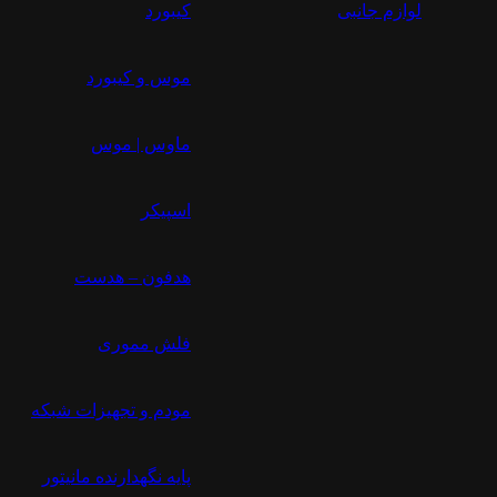
لوازم جانبی
کیبورد
موس و کیبورد
ماوس | موس
اسپیکر
هدفون – هدست
فلش مموری
مودم و تجهیزات شبکه
پایه نگهدارنده مانیتور