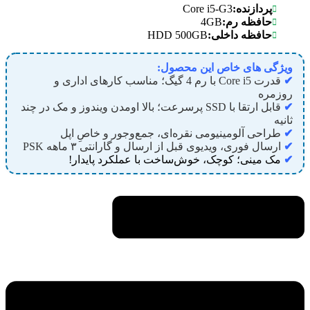
Core i5-G3
پردازنده:
4GB
حافظه رم:
HDD 500GB
حافظه داخلی:
ویژگی های خاص این محصول:
✔
قدرت Core i5 با رم 4 گیگ؛ مناسب کارهای اداری و
روزمره
✔
قابل ارتقا با SSD پرسرعت؛ بالا اومدن ویندوز و مک در چند
ثانیه
✔
طراحی آلومینیومی نقره‌ای، جمع‌وجور و خاصِ اپل
✔
ارسال فوری، ویدیوی قبل از ارسال و گارانتی ۳ ماهه PSK
✔
مک مینی؛ کوچک، خوش‌ساخت با عملکرد پایدار!