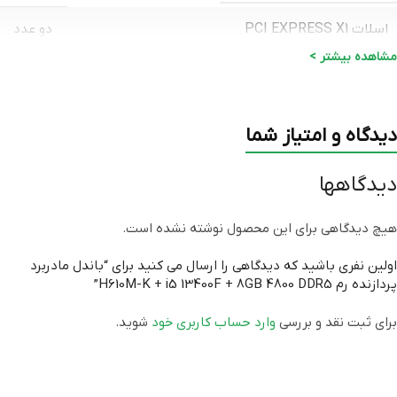
اسلات PCI EXPRESS X1
دو عدد
مشاهده بیشتر >
پورت SATA
دو عدد SATA 6.0 Gb/s
پورت USB 2.0
چهار عدد
دیدگاه و امتیاز شما
پورت USB 3.0
دو عدد
دیدگاهها
برند
KINGMAX
,
INTEL
,
GIGABYTE
هیچ دیدگاهی برای این محصول نوشته نشده است.
نوع پردازنده
INTEL i5 13400F
اولین نفری باشید که دیدگاهی را ارسال می کنید برای “باندل مادربرد
پردازنده رم H610M-K + i5 13400F + 8GB 4800 DDR5”
ابعاد
۲۴.۴ × ۱۹.۵ سانتی متر
برای ثبت نقد و بررسی
وارد حساب کاربری خود
شوید.
اصلی (الماس، آواژنگ، ماتریس و
گارانتی
…)