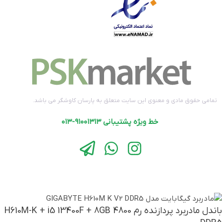
تمامی حقوق مادی و معنوی این سایت متعلق به پارسان کاوشگر می باشد.
خط ویژه پشتیبانی ۹۱۰۰۱۳۱۳-۰۱۳
باندل مادربرد پردازنده رم H610M-K + i5 13400F + 8GB 4800