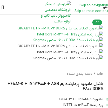
Skip to navigation
منو
Skip to main content
-۹%
خانه
/
دسته بندی نشده
باندل مادربرد پردازنده رم H610M-K + i5 13400F + 8GB
4800 DDR5
مادربرد:
GIGABYTE H610M-K
پردازنده:
INTEL i5 13400F