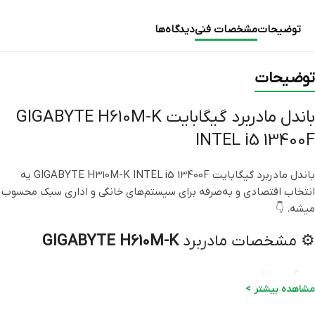
توضیحات
مشخصات فنی
دیدگاه‌ها
توضیحات
باندل مادربرد گیگابایت GIGABYTE H610M-K
INTEL i5 13400F
باندل مادربرد گیگابایت GIGABYTE H310M-K INTEL i5 13400F یه
انتخاب اقتصادی و به‌صرفه برای سیستم‌های خانگی و اداری سبک محسوب
میشه. 👇
⚙️ مشخصات مادربرد
GIGABYTE H610M-K
سوکت:
۱۷۰۰
مشاهده بیشتر >
چیپست:
H610
حافظه رم:
پشتیبانی از حداکثر 32GB DDR5 دو کاناله (تا 5600MHz OC)