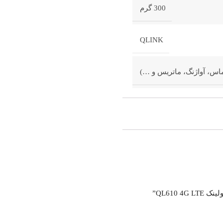
300 گرم
QLINK
اس، آواژنگ، ماتریس و …)
QL610”