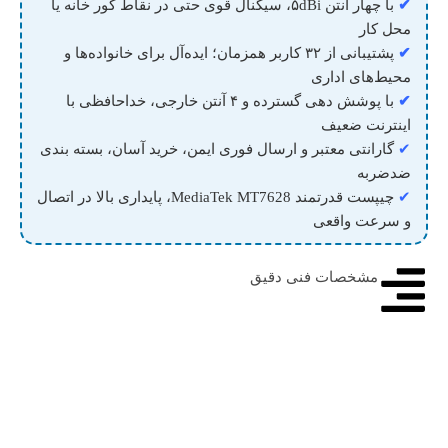
✔
با چهار آنتن ۵dBi، سیگنال قوی حتی در نقاط کور خانه یا
محل کار
✔
پشتیبانی از ۳۲ کاربر همزمان؛ ایده‌آل برای خانواده‌ها و
محیط‌های اداری
✔
با پوشش دهی گسترده و ۴ آنتن خارجی، خداحافظی با
اینترنت ضعیف
✔
گارانتی معتبر و ارسال فوری ایمن، خرید آسان، بسته بندی
ضدضربه
✔
چیپست قدرتمند MediaTek MT7628، پایداری بالا در اتصال
و سرعت واقعی
مشخصات فنی دقیق