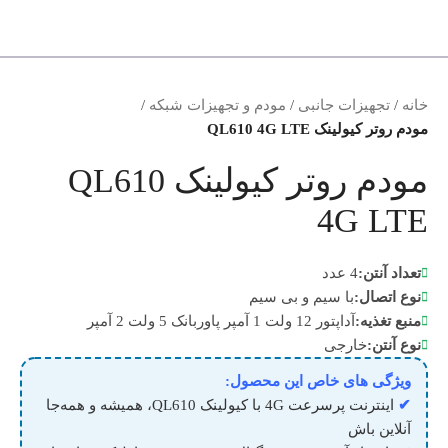
خانه
/
تجهیزات جانبی
/
مودم و تجهیزات شبکه
/
مودم روتر کیولینک QL610 4G LTE
مودم روتر کیولینک QL610
4G LTE
تعداد آنتن:
4 عدد
نوع اتصال:
با سیم و بی سیم
منبع تغذیه:
آداپتور 12 ولت 1 آمپر پاوربانک 5 ولت 2 آمپر
نوع آنتن:
خارجی
ویژگی های خاص این محصول:
✔
اینترنت پرسرعت 4G با کیولینک QL610، همیشه و همه‌جا
آنلاین باش