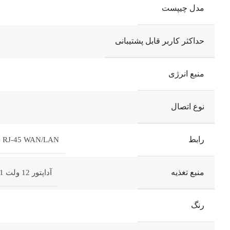
مدل چیپست
Telegram
حداکثر کاربر قابل پشتیبانی
منبع انرژی
نوع اتصال
رابط
microUSB RJ-45 WAN/LAN ش
منبع تغذیه
آداپتور 12 ولت 1 آمپر پاوربانک 5 ولت 2 آمپر
رنگ