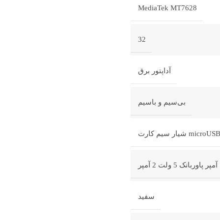
MediaTek MT7628
32
آداپتور برق
بی‌سیم و باسیم
یار سیم کارت
سفید