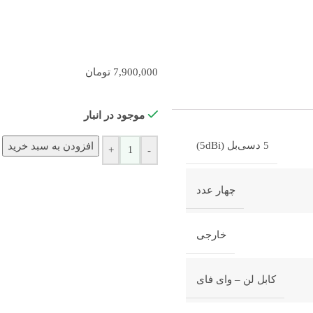
7,900,000
تومان
موجود در انبار
5 دسی‌بل (5dBi)
افزودن به سبد خرید
+
-
چهار عدد
خارجی
کابل لن – وای فای