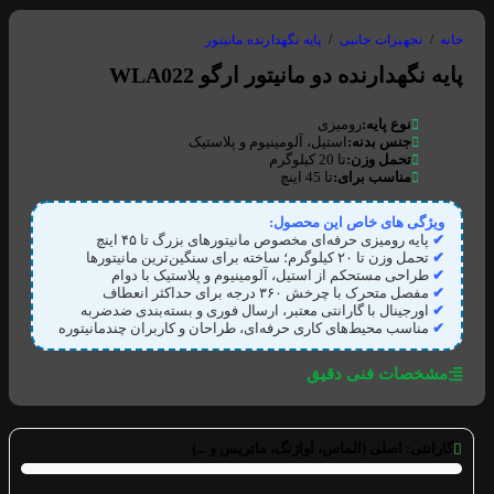
خانه
/
تجهیزات جانبی
/
پایه نگهدارنده مانیتور
پایه نگهدارنده دو مانیتور ارگو WLA022
نوع پایه:
رومیزی
جنس بدنه:
استیل، آلومینیوم و پلاستیک
تحمل وزن:
تا 20 کیلوگرم
مناسب برای:
تا 45 اینچ
ویژگی های خاص این محصول:
✔
پایه رومیزی حرفه‌ای مخصوص مانیتورهای بزرگ تا ۴۵ اینچ
✔
تحمل وزن تا ۲۰ کیلوگرم؛ ساخته برای سنگین‌ترین مانیتورها
✔
طراحی مستحکم از استیل، آلومینیوم و پلاستیک با دوام
✔
مفصل متحرک با چرخش ۳۶۰ درجه برای حداکثر انعطاف
✔
اورجینال با گارانتی معتبر، ارسال فوری و بسته‌بندی ضدضربه
✔
مناسب محیط‌های کاری حرفه‌ای، طراحان و کاربران چندمانیتوره
مشخصات فنی دقیق
گارانتی:
اصلی (الماس، آواژنگ، ماتریس و ...)