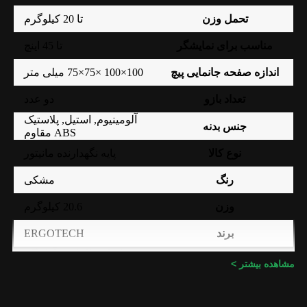
تحمل وزن
تا 20 کیلوگرم
مناسب برای نمایشگر
تا 45 اینچ
اندازه صفحه جانمایی پیچ
100×100 ×75×75 میلی متر
تعداد بازو
دو عدد
آلومینیوم
,
استیل
,
پلاستیک
جنس بدنه
ABS مقاوم
نوع کالا
پایه نگهدارنده مانیتور
رنگ
مشکی
وزن
20.6 کیلوگرم
ERGOTECH
برند
اصلی (الماس، آواژنگ،
گارانتی
مشاهده بیشتر >
ماتریس و …)