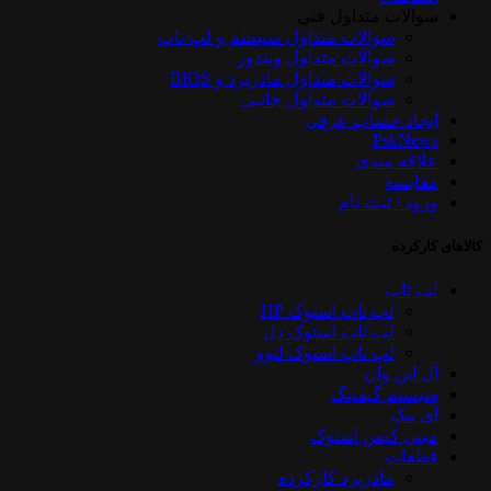
سوالات متداول فنی
سوالات متداول سیستم و لپ تاپ
سوالات متداول ویندوز
سوالات متداول مادربرد و BIOS
سوالات متداول جانبی
ایجاد حساب عرفی
PskNews
علاقه مندی
مقایسه
ورود / ثبت نام
کالاهای کارکرده
لپ تاپ
لپ تاپ استوک HP
لپ تاپ استوک دل
لپ تاپ استوک لنوو
آل این وان
سیستم گیمینگ
آی مک
مینی کیس استوک
قطعات
مادربرد کارکرده