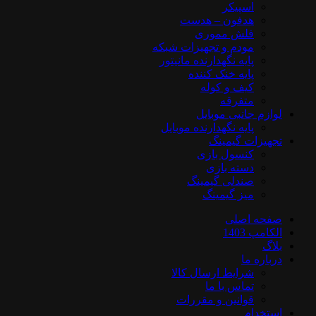
اسپیکر
هدفون – هدست
فلش مموری
مودم و تجهیزات شبکه
پایه نگهدارنده مانیتور
پایه خنک کننده
کیف و کوله
متفرقه
لوازم جانبی موبایل
پایه نگهدارنده موبایل
تجهیزات گیمینگ
کنسول بازی
دسته بازی
صندلی گیمینگ
میز گیمینگ
صفحه اصلی
الکامپ 1403
بلاگ
درباره ما
شرایط ارسال کالا
تماس با ما
قوانین و مقررات
استخدام