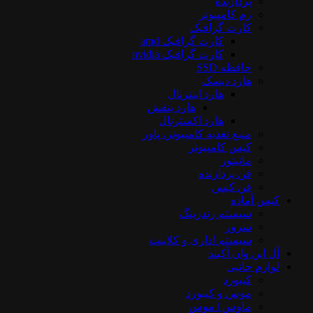
پردازنده
رم کامپیوتر
کارت گرافیک
کارت گرافیک amd
کارت گرافیک nvidia
حافظه SSD
هارد دیسک
هارد اینترنال
هارد بنفش
هارد اکسترنال
منبع تغذیه کامپیوتر، پاور
کیس کامپیوتر
مانیتور
فن پردازنده
فن کیس
کیس آماده
سیستم رندرینگ
سرور
سیستم‌ اداری و کلاینت
آل این وان آکبند
لوازم جانبی
کیبورد
موس و کیبورد
ماوس | موس