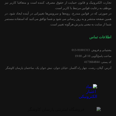
تجارت الکترونیک و قانون حمایت از حقوق مصرف کننده است و متعاقبا کاربر نیز
موظف به رعایت قوانین مرتبط با کاربر است.
در صورتی که در قوانین مندرج، رویه‏‌ها و سرویس‏‌ها تغییراتی در آینده ایجاد شود، در
همین صفحه منتشر و به روز رسانی می شود و شما توافق می‏‌کنید که استفاده مستمر
شما از سایت به معنی پذیرش هرگونه تغییر است.
اطلاعات تماس
پشتیبانی و فروش 91001313-013
ساعت پاسخ‌گویی 10 الی 19:00
کد پستی: 4173664844
آدرس: گیلان، رشت، چهار راه گلسار، خیابان جوان، نبش جوان یک، ساختمان پارسان کاوشگر