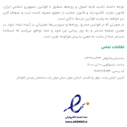
توجه داشته باشید کلیه اصول و رویه‏‌ها منطبق با قوانین جمهوری اسلامی ایران،
قانون تجارت الکترونیک و قانون حمایت از حقوق مصرف کننده است و متعاقبا کاربر
جک ۳.۵ میلی‌متری صدا
سه عدد
نیز موظف به رعایت قوانین مرتبط با کاربر است.
در صورتی که در قوانین مندرج، رویه‏‌ها و سرویس‏‌ها تغییراتی در آینده ایجاد شود، در
HDMI
یک عدد
همین صفحه منتشر و به روز رسانی می شود و شما توافق می‏‌کنید که استفاده
مستمر شما از سایت به معنی پذیرش هرگونه تغییر است.
پیکربندی حافظه
دو کاناله
اطلاعات تماس
ابعاد
۳۰۵ × ۲۴۴ میلی‌متر
پشتیبانی و فروش ۹۱۰۰۱۳۱۳-۰۱۳
ساعت پاسخ‌گویی ۱۰ الی ۱۹:۰۰
کد پستی: ۴۱۷۳۶۶۴۸۴۴
فرکانس حافظه پشتیبانی شده
۶۰۰۰ مگاهرتز در حالت اورکلاک
آدرس: گیلان، رشت، چهار راه گلسار، خیابان جوان، نبش جوان یک، ساختمان پارسان کاوشگر
کانکتورهای برق
کانکتور برق اصلی 24 پبن ATX
پشتیبانی از CROSSFIRE
دو مسیره