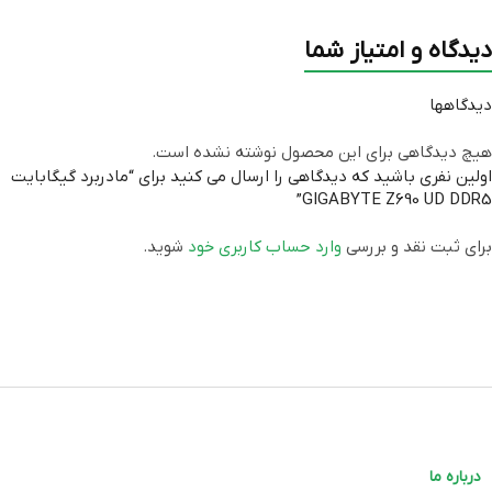
اسلات PCI EXPRESS X1
دو عدد
دیدگاه و امتیاز شما
اسلات PCI EXPRESS X16
سه عدد
دیدگاهها
نوع حافظه پشتیبانی شده
DDR5
هیچ دیدگاهی برای این محصول نوشته نشده است.
اولین نفری باشید که دیدگاهی را ارسال می کنید برای “مادربرد گیگابایت
GIGABYTE Z690 UD DDR5”
حداکثر حافظه پشتیبانی شده
۱۲۸ گیگابایت
برای ثبت نقد و بررسی
وارد حساب کاربری خود
شوید.
تعداد اسلات حافظه
چهار عدد
چیپ‌ست
Intel Z690
کانکتور M.2
سه عدد
پورت LAN
دارد
درباره ما
کانکتور SATA 3.0
شش عدد