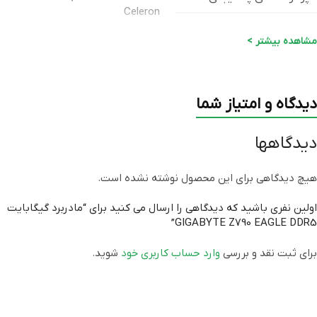
Celeron
مشاهده بیشتر >
نوع حافظه
DDR5 Dual-Channel
حداکثر حافظه پشتیبانی شده
۲۵۶ گیگابایت
دیدگاه و امتیاز شما
اسلات PCI EXPRESS X16
یک عدد
دیدگاهها
PCIe 3.0×1 سه عدد
,
PCIe 4.0×4
اسلات توسعه
یک عدد
هیچ دیدگاهی برای این محصول نوشته نشده است.
اولین نفری باشید که دیدگاهی را ارسال می کنید برای “مادربرد گیگابایت
پورت USB 3.2 TYPE-C
دو عدد
GIGABYTE Z790 EAGLE DDR5”
پورت USB 2.0
شش عدد
برای ثبت نقد و بررسی
وارد حساب کاربری خود
شوید.
پورت HDMI
یک عدد