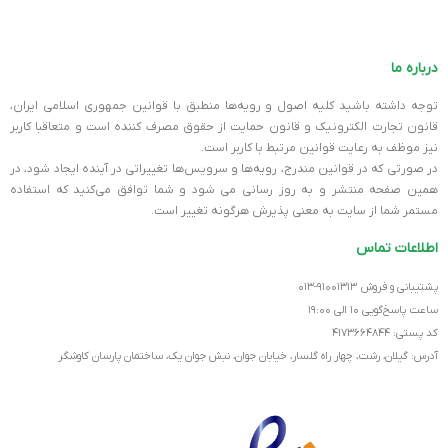
پورت USB 3.2 GEN 1
شش عدد
پورت USB 3.2 GEN 2
یک عدد
درباره ما
توجه داشته باشید کلیه اصول و رویه‏‌ها منطبق با قوانین جمهوری اسلامی ایران،
DISPLAYPORT
یک عدد
قانون تجارت الکترونیک و قانون حمایت از حقوق مصرف کننده است و متعاقبا کاربر
نیز موظف به رعایت قوانین مرتبط با کاربر است.
کانکتور M.2
سه عدد
,
نسل ۴
در صورتی که در قوانین مندرج، رویه‏‌ها و سرویس‏‌ها تغییراتی در آینده ایجاد شود، در
همین صفحه منتشر و به روز رسانی می شود و شما توافق می‏‌کنید که استفاده
مستمر شما از سایت به معنی پذیرش هرگونه تغییر است.
کانکتور SATA 3.0
چهار عدد
اطلاعات تماس
کارت شبکه LAN
یک عدد Intel 2.5Gb Ethernet
پشتیبانی و فروش ۹۱۰۰۱۳۱۳-۰۱۳
ساعت پاسخ‌گویی ۱۰ الی ۱۹:۰۰
کارت صدا
HD Audio 8-ch
کد پستی: ۴۱۷۳۶۶۴۸۴۴
آدرس: گیلان، رشت، چهار راه گلسار، خیابان جوان، نبش جوان یک، ساختمان پارسان کاوشگر
کانال‌های صوتی
۲/۴/۵.۱/۷.۱ کاناله
برند
GIGABYTE