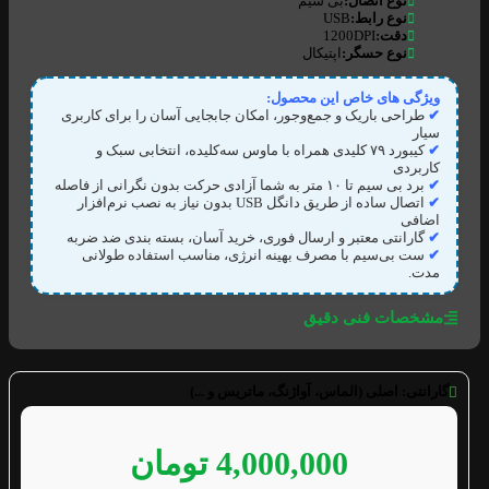
نوع اتصال:
بی سیم
نوع رابط:
USB
دقت:
1200DPI
نوع حسگر:
اپتیکال
ویژگی های خاص این محصول:
✔
طراحی باریک و جمع‌وجور، امکان جابجایی آسان را برای کاربری
سیار
✔
کیبورد ۷۹ کلیدی همراه با ماوس سه‌کلیده، انتخابی سبک و
کاربردی
✔
برد بی‌ سیم تا ۱۰ متر به شما آزادی حرکت بدون نگرانی از فاصله
✔
اتصال ساده از طریق دانگل USB بدون نیاز به نصب نرم‌افزار
اضافی
✔
گارانتی معتبر و ارسال فوری، خرید آسان، بسته بندی ضد ضربه
✔
ست بی‌سیم با مصرف بهینه انرژی، مناسب استفاده طولانی
مدت.
مشخصات فنی دقیق
گارانتی:
اصلی (الماس، آواژنگ، ماتریس و ...)
4,000,000
تومان