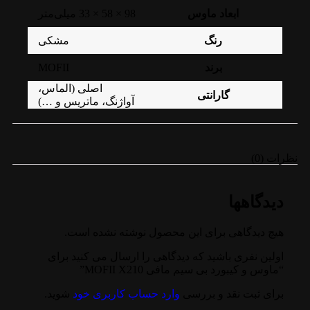
ابعاد ماوس
98 × 58 × 33 میلی‌متر
رنگ
مشکی
MOFII
برند
اصلی (الماس،
گارانتی
آواژنگ، ماتریس و …)
نظرات (0)
دیدگاهها
هیچ دیدگاهی برای این محصول نوشته نشده است.
اولین نفری باشید که دیدگاهی را ارسال می کنید برای
“ماوس و کیبورد بی سیم مافی MOFII X210”
برای ثبت نقد و بررسی
وارد حساب کاربری خود
شوید.