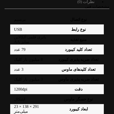
نظرات (0)
مشخصات فنی
نوع اتصال
بی‌سیم
USB
نوع رابط
باتری قلمی آلکالاین
منبع تغذیه
سایز AA
تعداد کلید کیبورد
79 عدد
تعداد ضربه پذیری کیبورد
8 میلیون بار کلیک
تعداد کلیدهای ماوس
3 عدد
تعداد ضربه پذیری ماوس
3 میلیون بار کلیک
1200dpi
دقت
نوع حسگر ماوس
اپتیکال
291 × 138 × 23
ابعاد کیبورد
میلی‌متر