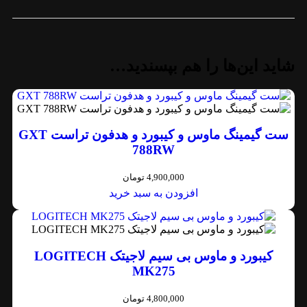
شاید این‌ها را هم بپسندید…
ست گیمینگ ماوس و کیبورد و هدفون تراست GXT
788RW
4,900,000
تومان
افزودن به سبد خرید
کیبورد و ماوس بی سیم لاجیتک LOGITECH
MK275
4,800,000
تومان