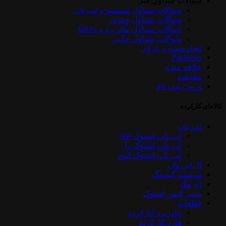
سوالات متداول فنی
سوالات متداول سیستم و لپ تاپ
سوالات متداول ویندوز
سوالات متداول مادربرد و BIOS
سوالات متداول جانبی
ایجاد حساب عرفی
PskNews
علاقه مندی
مقایسه
ورود / ثبت نام
کالاهای کارکرده
لپ تاپ
لپ تاپ استوک HP
لپ تاپ استوک دل
لپ تاپ استوک لنوو
آل این وان
سیستم گیمینگ
آی مک
مینی کیس استوک
قطعات
مادربرد کارکرده
هارد کارکرده