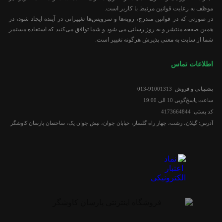
موظف به رعایت قوانین مرتبط با کاربر است.
در صورتی که در قوانین مندرج، رویه‏‌ها و سرویس‏‌ها تغییراتی در آینده ایجاد شود، در
همین صفحه منتشر و به روز رسانی می شود و شما توافق می‏‌کنید که استفاده مستمر
شما از سایت به معنی پذیرش هرگونه تغییر است.
اطلاعات تماس
پشتیبانی و فروش 91001313-013
ساعت پاسخ‌گویی 10 الی 19:00
کد پستی: 4173664844
آدرس: گیلان، رشت، چهار راه گلسار، خیابان جوان، نبش جوان یک، ساختمان پارسان کاوشگر