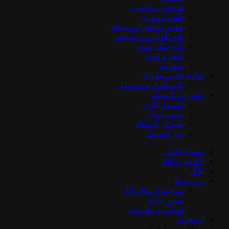
هدفون – هدست
فلش مموری
مودم و تجهیزات شبکه
پایه نگهدارنده مانیتور
پایه خنک کننده
کیف و کوله
متفرقه
لوازم جانبی موبایل
پایه نگهدارنده موبایل
تجهیزات گیمینگ
کنسول بازی
دسته بازی
صندلی گیمینگ
میز گیمینگ
صفحه اصلی
الکامپ 1403
بلاگ
درباره ما
شرایط ارسال کالا
تماس با ما
قوانین و مقررات
استخدام