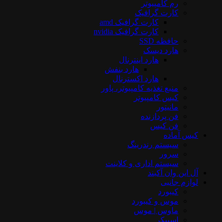
رم کامپیوتر
کارت گرافیک
کارت گرافیک amd
کارت گرافیک nvidia
حافظه SSD
هارد دیسک
هارد اینترنال
هارد بنفش
هارد اکسترنال
منبع تغذیه کامپیوتر، پاور
کیس کامپیوتر
مانیتور
فن پردازنده
فن کیس
کیس آماده
سیستم رندرینگ
سرور
سیستم‌ اداری و کلاینت
آل این وان آکبند
لوازم جانبی
کیبورد
موس و کیبورد
ماوس | موس
اسپیکر