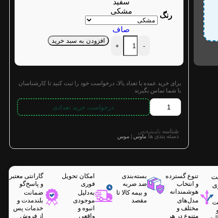
سفید
مشکی
رنگ
صاف
افزودن به سبد خرید
+
-
برای خرید عمده یا تعداد بالا، درخواست خود را ثبت کنید تا کارشناسان
با شما تماس بگیرند
درخواست خرید تعدادی
شناسه
نامشخص
دسته بندی ها
ماوس | موس
تنوع گسترده
بسته‌بندی
امکان تحویل
گارانتی معتبر
ت
و انتخاب
ضد ضربه
فوری
و پاسخ‌گو
ی
هوشمندانه
و بیمه کالا تا
به‌دلیل
ضمانت
مدل‌های
مقصد
موجودی
بلندمدت و
ت
مختلف و
انبوه و
خدمات پس
متنوع در هر
واقعی
از فروش
لت