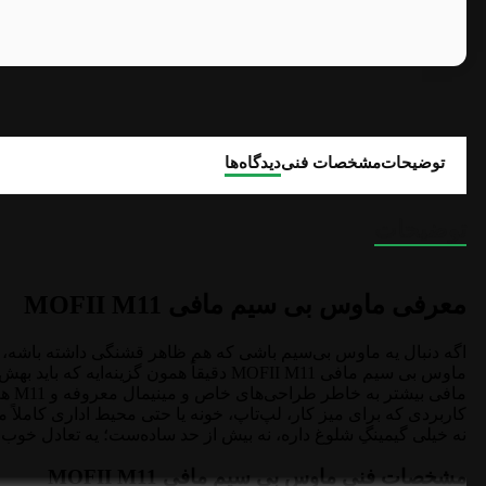
توضیحات
مشخصات فنی
دیدگاه‌ها
توضیحات
معرفی ماوس بی سیم مافی MOFII M11
اگه دنبال یه ماوس بی‌سیم باشی که هم ظاهر قشنگی داشته باشه، ه
ماوس بی سیم مافی MOFII M11 دقیقاً همون گزینه‌ایه که باید بهش نگاه کنی.
مافی
کاربردی که برای میز کار، لپ‌تاپ، خونه یا حتی محیط اداری کاملاً م
نه خیلی گیمینگِ شلوغ داره، نه بیش از حد ساده‌ست؛ یه تعادل خوب بی
مشخصات فنی ماوس بی سیم مافی MOFII M11