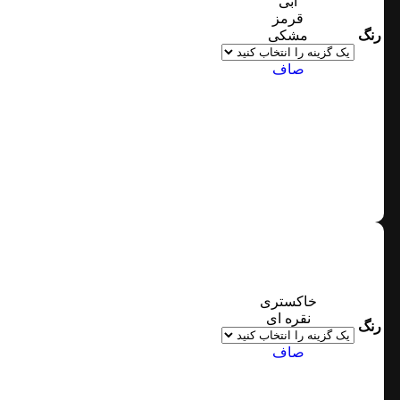
آبی
قرمز
رنگ
مشکی
صاف
خاکستری
نقره ای
رنگ
صاف