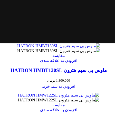
رزون و بی‌کیفیت روبه‌رو می‌شی، یا با مدل‌های گرون که امکانات اضاف
 منطقی، کیفیت ساخت خوب و طراحی جذاب.
مافی MOFII M11
کاملاً منطقیه و ارزش خرید بالایی داره.
وسش استفاده کنه، این مدل انتخاب هوشمندانه‌ایه.
مقایسه
افزودن به علاقه مندی
ماوس بی سیم هترون HATRON HMBT130SL
PSKMARKET
یعنی از بابت اصالت کالا و پشتیبانی
خیالت کاملاً راح
1,800,000
تومان
افزودن به سبد خرید
 خرید ماوس
مقایسه
افزودن به علاقه مندی