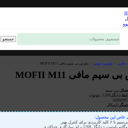
ل
وو
جستجو
 جانبی
/
ماوس | موس
/
ماوس بی سیم مافی MOFII M11
 سیم مافی MOFII M11
تصال:
بی سیم
ابط:
دانگلUSB، بلوتوث
1600DPI
حسگر:
اپتیکال
ی خاص این محصول:
د کاربردی برای کنترل بهتر
بلوتوث + دانگل USB برای سازگاری حداکثری