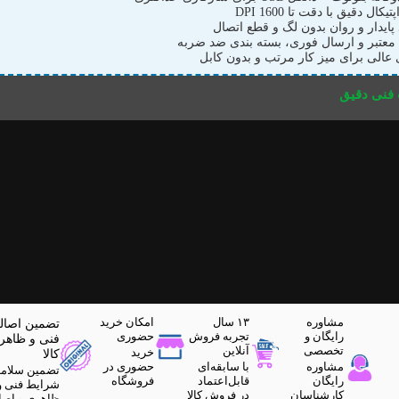
کال دقیق با دقت تا 1600 DPI
پایدار و روان بدون لگ و قطع اتصال
 معتبر و ارسال فوری، بسته بندی ضد ضربه
ی عالی برای میز کار مرتب و بدون کابل
نی دقیق
مشاوره
۱۳ سال
امکان خرید
تضمین اصال
رایگان و
تجربه فروش
حضوری
فنی و ظاهر
تخصصی
آنلاین
خرید
کالا
مشاوره
با سابقه‌ای
حضوری در
تضمین سلام
رایگان
قابل‌اعتماد
فروشگاه
شرایط فنی و
کارشناسان
در فروش کالا
ظاهری و اصا