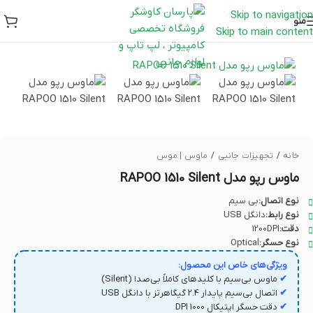
Skip to navigation
منو
Skip to main content
خانه
/
تجهیزات جانبی
/
ماوس | موس
ماوس رپو مدل RAPOO 1510 Silent
نوع اتصال:
بی سیم
نوع رابط:
دانگل USB
دقت:
1200DPI
نوع حسگر:
Optical
ویژگی‌های خاص این محصول:
✔
ماوس بی‌سیم با کلیدهای کاملاً بی‌صدا (Silent)
✔
اتصال بی‌سیم پایدار 2.4 گیگاهرتز با دانگل USB
✔
دقت حسگر اپتیکال 1000 DPI