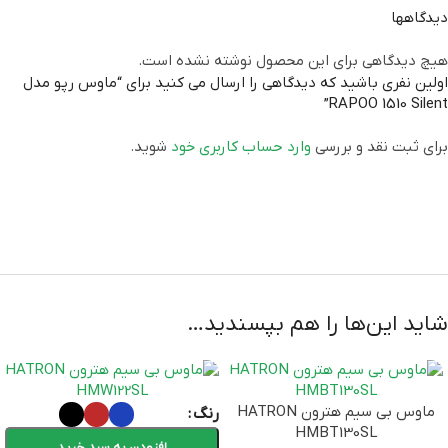
قابلیت برنامه ریزی
ندارد
دیدگاهها
اصلی (الماس، آواژنگ، ماتریس و
هیچ دیدگاهی برای این محصول نوشته نشده است.
گارانتی
…)
اولین نفری باشید که دیدگاهی را ارسال می کنید برای “ماوس رپو مدل
RAPOO 1510 Silent”
برند
RAPOO
برای ثبت نقد و بررسی
وارد حساب کاربری خود
شوید.
شاید این‌ها را هم بپسندید…
ماوس بی سیم هترون HATRON
رنگ
HMBT130SL
افزودن به سبد خرید