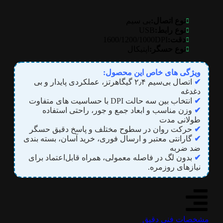
نوع اتصال:
بی سیم
USB
نوع رابط:
1600/1200/1000DPI
دقت:
نوع حسگر:
اپتیکال
ویژگی های خاص این محصول:
✔
اتصال بی‌سیم ۲٫۴ گیگاهرتز، عملکردی پایدار و بی‌
دغدغه
✔
انتخاب بین سه حالت DPI با حساسیت‌ های متفاوت
✔
وزن مناسب و ابعاد جمع‌ و جور، راحتی استفاده
طولانی‌ مدت
✔
حرکت روان در سطوح مختلف و پاسخ دقیق حسگر
✔
گارانتی معتبر و ارسال فوری، خرید آسان، بسته بندی
ضد ضربه
✔
بدون لگ در فاصله معمولی، همراه قابل‌اعتماد برای
نیازهای روزمره.
مشخصات فنی دقیق