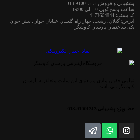
پشتیبانی و فروش 91001313-013
ساعت پاسخ‌گویی 10 الی 19:00
کد پستی: 4173664844
آدرس: گیلان، رشت، چهار راه گلسار، خیابان جوان، نبش جوان
یک، ساختمان پارسان کاوشگر
تمامی حقوق مادی و معنوی این سایت متعلق به پارسان
کاوشگر می باشد.
خط ویژه پشتیبانی 91001313-013