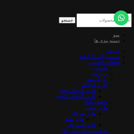
جستجو
منو
دسته بندی ها
لپ تاپ
سیستم گیمینگ آماده
قطعات کامپیوتر
مادربرد
پردازنده
رم کامپیوتر
کارت گرافیک
کارت گرافیک amd
کارت گرافیک nvidia
حافظه SSD
هارد دیسک
هارد اینترنال
هارد بنفش
هارد اکسترنال
منبع تغذیه کامپیوتر، پاور