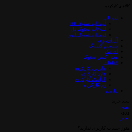
کالاهای کارکرده
لپ تاپ
لپ تاپ استوک HP
لپ تاپ استوک دل
لپ تاپ استوک لنوو
آل این وان
سیستم گیمینگ
آی مک
مینی کیس استوک
قطعات
مادربرد کارکرده
هارد کارکرده
گرافیک کارکرده
رم کارکرده
مانیتور
سبد خرید
بستن
ورود
بستن
هنوز حساب کاربری ندارید؟