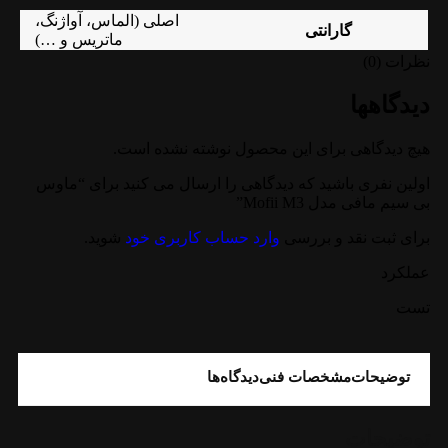
اصلی (الماس، آواژنگ،
گارانتی
ماتریس و …)
نظرات (0)
دیدگاهها
هیچ دیدگاهی برای این محصول نوشته نشده است.
اولین نفری باشید که دیدگاهی را ارسال می کنید برای “ماوس
بی سیم مافی مدل Mofii M3”
برای ثبت نقد و بررسی
وارد حساب کاربری خود
شوید.
عملکرد
تست
توضیحات
مشخصات فنی
دیدگاه‌ها
توضیحات