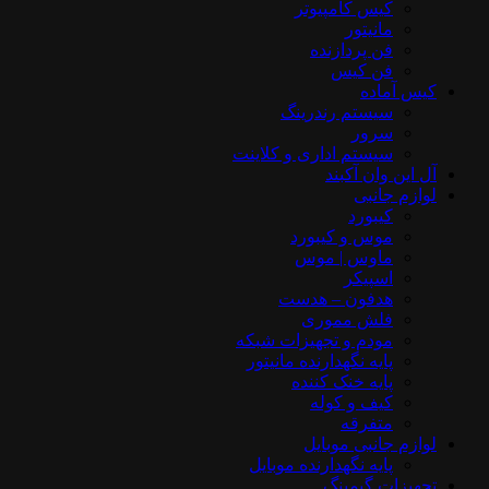
کیس کامپیوتر
مانیتور
فن پردازنده
فن کیس
کیس آماده
سیستم رندرینگ
سرور
سیستم‌ اداری و کلاینت
آل این وان آکبند
لوازم جانبی
کیبورد
موس و کیبورد
ماوس | موس
اسپیکر
هدفون – هدست
فلش مموری
مودم و تجهیزات شبکه
پایه نگهدارنده مانیتور
پایه خنک کننده
کیف و کوله
متفرقه
لوازم جانبی موبایل
پایه نگهدارنده موبایل
تجهیزات گیمینگ