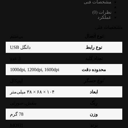
مشخصات فنی
نظرات (0)
عملکرد
مشخصات فنی
نوع اتصال
بی‌سیم
نوع رابط
دانگل USB
تعداد کلید
3 عدد
1000dpi
,
1200dpi
,
1600dpi
محدوده دقت
نوع حسگر
اپتیکال
ابعاد
۱۰۴ × ۶۸ × ۳۸ میلی‌متر
رنگ
بنفش
,
صورتی
وزن
78 گرم
MOFII
برند