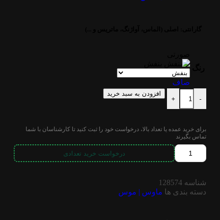
گارانتی:
اصلی (الماس، آواژنگ، ماتریس و ...)
صورتی
بنفش
رنگ
صاف
افزودن به سبد خرید
+
-
برای خرید عمده یا تعداد بالا، درخواست خود را ثبت کنید تا کارشناسان با شما
تماس بگیرند
درخواست خرید تعدادی
شناسه
128574
دسته بندی ها
ماوس | موس