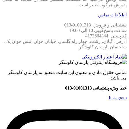
پذیرش هرگونه تغییر است.
اطلاعات تماس
پشتیبانی و فروش 91001313-013
ساعت پاسخ‌گویی 10 الی 19:00
کد پستی: 4173664844
آدرس: گیلان، رشت، چهار راه گلسار، خیابان جوان، نبش جوان یک،
ساختمان پارسان کاوشگر
تمامی حقوق مادی و معنوی این سایت متعلق به پارسان کاوشگر
می باشد.
خط ویژه پشتیبانی 91001313-013
Instagram