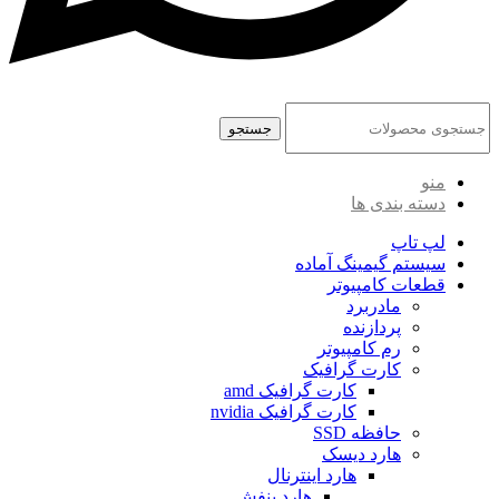
جستجو
منو
دسته بندی ها
لپ تاپ
سیستم گیمینگ آماده
قطعات کامپیوتر
مادربرد
پردازنده
رم کامپیوتر
کارت گرافیک
کارت گرافیک amd
کارت گرافیک nvidia
حافظه SSD
هارد دیسک
هارد اینترنال
هارد بنفش