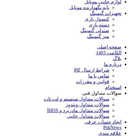
لوازم جانبی موبایل
پایه نگهدارنده موبایل
تجهیزات گیمینگ
کنسول بازی
دسته بازی
صندلی گیمینگ
میز گیمینگ
صفحه اصلی
الکامپ 1403
بلاگ
درباره ما
شرایط ارسال کالا
تماس با ما
قوانین و مقررات
استخدام
سوالات متداول فنی
سوالات متداول سیستم و لپ تاپ
سوالات متداول ویندوز
سوالات متداول مادربرد و BIOS
سوالات متداول جانبی
ایجاد حساب عرفی
PskNews
علاقه مندی