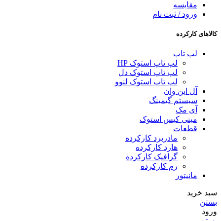
مقایسه
ورود / ثبت نام
کالاهای کارکرده
لپ تاپ
لپ تاپ استوک HP
لپ تاپ استوک دل
لپ تاپ استوک لنوو
آل این وان
سیستم گیمینگ
آی مک
مینی کیس استوک
قطعات
مادربرد کارکرده
هارد کارکرده
گرافیک کارکرده
رم کارکرده
مانیتور
سبد خرید
بستن
ورود
بستن