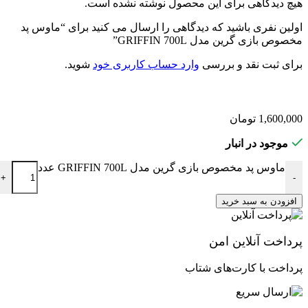
اگر از کمبود فضا برای حرکت ماوس خود خسته شده‌اید و به دنبال
هیچ دیدگاهی برای این محصول نوشته نشده است.
سطحی یکدست، باکیفیت و بادوام هستید، ماوس‌پد گیمینگ گرین
اولین نفری باشید که دیدگاهی را ارسال می کنید برای “ماوس پد
GRIFFIN 700L یکی از بهترین گزینه‌های اقتصادی بازار است.
مخصوص بازی گرین مدل GRIFFIN 700L”
هم‌اکنون می‌توانید این محصول باکیفیت را از فروشگاه
Pskmarket
تهیه کنید.
برای ثبت نقد و بررسی
وارد حساب کاربری خود
شوید.
1,600,000
تومان
موجود در انبار
ماوس پد مخصوص بازی گرین مدل GRIFFIN 700L عدد
+
-
افزودن به سبد خرید
پرداخت آنلاین امن
پرداخت با کارت‌های شتاب