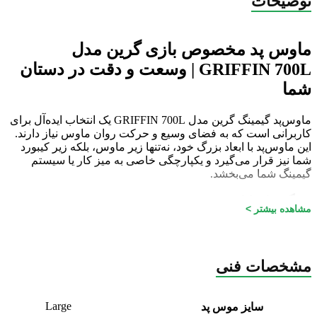
توضیحات
ماوس پد مخصوص بازی گرین مدل
GRIFFIN 700L | وسعت و دقت در دستان
شما
ماوس‌پد گیمینگ گرین مدل GRIFFIN 700L یک انتخاب ایده‌آل برای
کاربرانی است که به فضای وسیع و حرکت روان ماوس نیاز دارند.
این ماوس‌پد با ابعاد بزرگ خود، نه‌تنها زیر ماوس، بلکه زیر کیبورد
شما نیز قرار می‌گیرد و یکپارچگی خاصی به میز کار یا سیستم
گیمینگ شما می‌بخشد.
ویژگی‌های کلیدی:
مشاهده بیشتر >
ابعاد وسیع: سایز لارج (L) با ابعاد تقریبی 700 \times 300
میلی‌متر برای پوشش‌دهی عالی.
سطح بهینه‌شده (Speed/Control): دارای روکش پارچه‌ای
مشخصات فنی
بافت‌دار و باکیفیت برای ردیابی دقیق سنسور ماوس و
حرکت سریع
پایه ضد لغزش: کفه لاستیکی (Rubber Base) با چسبندگی بالا
Large
سایز موس پد
که مانع از سر خوردن ماوس‌پد در هنگام حرکات سریع