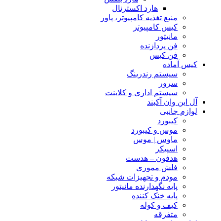
هارد اکسترنال
منبع تغذیه کامپیوتر، پاور
کیس کامپیوتر
مانیتور
فن پردازنده
فن کیس
کیس آماده
سیستم رندرینگ
سرور
سیستم‌ اداری و کلاینت
آل این وان آکبند
لوازم جانبی
کیبورد
موس و کیبورد
ماوس | موس
اسپیکر
هدفون – هدست
فلش مموری
مودم و تجهیزات شبکه
پایه نگهدارنده مانیتور
پایه خنک کننده
کیف و کوله
متفرقه