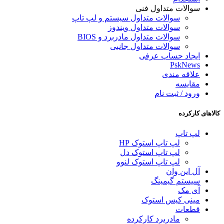
سوالات متداول فنی
سوالات متداول سیستم و لپ تاپ
سوالات متداول ویندوز
سوالات متداول مادربرد و BIOS
سوالات متداول جانبی
ایجاد حساب عرفی
PskNews
علاقه مندی
مقایسه
ورود / ثبت نام
کالاهای کارکرده
لپ تاپ
لپ تاپ استوک HP
لپ تاپ استوک دل
لپ تاپ استوک لنوو
آل این وان
سیستم گیمینگ
آی مک
مینی کیس استوک
قطعات
مادربرد کارکرده