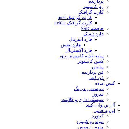
پردازنده
رم کامپیوتر
کارت گرافیک
کارت گرافیک amd
کارت گرافیک nvidia
حافظه SSD
هارد دیسک
هارد اینترنال
هارد بنفش
هارد اکسترنال
منبع تغذیه کامپیوتر، پاور
کیس کامپیوتر
مانیتور
فن پردازنده
فن کیس
کیس آماده
سیستم رندرینگ
سرور
سیستم‌ اداری و کلاینت
آل این وان آکبند
لوازم جانبی
کیبورد
موس و کیبورد
ماوس | موس