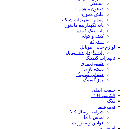
اسپیکر
هدفون – هدست
فلش مموری
مودم و تجهیزات شبکه
پایه نگهدارنده مانیتور
پایه خنک کننده
کیف و کوله
متفرقه
لوازم جانبی موبایل
پایه نگهدارنده موبایل
تجهیزات گیمینگ
کنسول بازی
دسته بازی
صندلی گیمینگ
میز گیمینگ
صفحه اصلی
الکامپ 1403
بلاگ
درباره ما
شرایط ارسال کالا
تماس با ما
قوانین و مقررات
استخدام