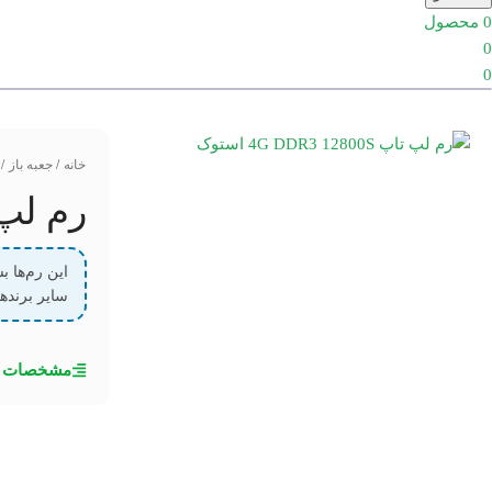
0
محصول
0
0
خانه
/
جعبه باز
/
رم لپ تاپ 2800S
سایر برندها
مشخصات ف