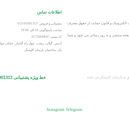
اطلاعات تماس
ارت الکترونیک و قانون حمایت از حقوق مصرف
پشتیبانی و فروش 91001313-013
ساعت پاسخ‌گویی 10 الی 19:00
ین صفحه منتشر و به روز رسانی می شود و شما
کد پستی: 4173664844
آدرس: گیلان، رشت، چهار راه گلسار، خیابان جو
یک، ساختمان پارسان کاوشگر
خط ویژه پشتیبانی 91001313-013
 به پارسان کاوشگر می باشد.
Instagram
Telegram