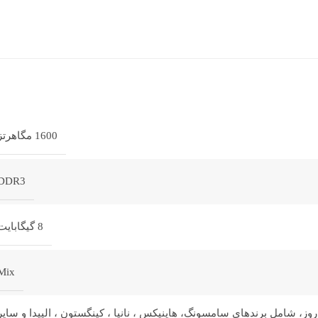
1600 مگاهرتز
DDR3
8 گیگابایت
Mix
وز، شامل برندهای سامسونگ، هاینیکس ، نانیا ، کینگستون ، الپیدا و سایر