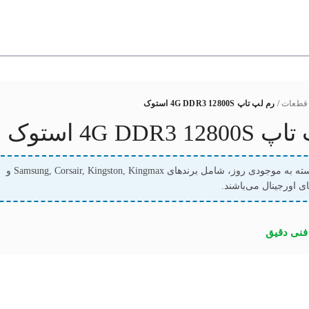
قطعات
/
رم لپ تاپ 4G DDR3 12800S استوک
4G DDR3 1 استوک
این رم‌ها بسته به موجودی روز، شامل برندهای Samsung, Corsair, Kingston, Kingmax و
ی اورجینال می‌باشند.
نی دقیق