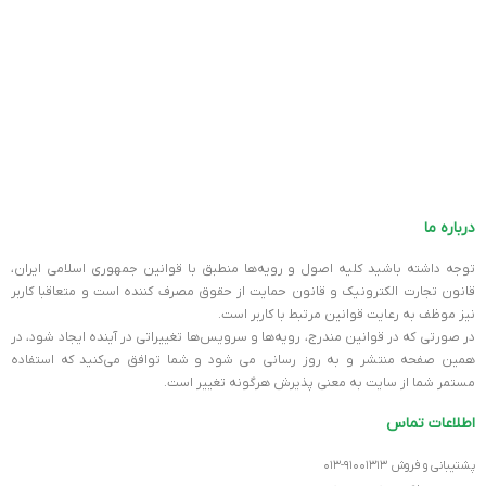
سر و کار داری، دیگه هیچ جایی برای سازش وجود نداره. تو به سیستمی
نیاز داری که مثل خودت حرفه‌ای باشه؛ سریع، پایدار و همیشه آماده‌ی
کار.
به همین دلیل، خرید یک سیستم رندرینگ مطمئن از فروشگاهی معتبر،
قدم اول موفقیته. چون فقط از این طریق می‌تونی مطمئن باشی که
قطعاتت اصلی‌ان، گارانتی معتبر دارن و سخت‌افزار دقیقاً با نیاز کاری‌ت
هماهنگه.
درباره ما
فروشگاه‌هایی مثل
Parsan Kavoshgar
که سال‌ها تجربه‌ی تخصصی در
زمینه‌ی سیستم‌های رندرینگ دارن، فقط فروشنده نیستن؛ یه همراه فنی
توجه داشته باشید کلیه اصول و رویه‏‌ها منطبق با قوانین جمهوری اسلامی ایران،
مطمئن‌ان. این مجموعه، با مشاوره‌ی تخصصی، اسمبل دقیق، تست کامل
قانون تجارت الکترونیک و قانون حمایت از حقوق مصرف کننده است و متعاقبا کاربر
پایداری و عملکرد، سیستم‌هارو طوری آماده می‌کنه که به‌محض رسیدن،
نیز موظف به رعایت قوانین مرتبط با کاربر است.
آماده‌ی اجرای سنگین‌ترین پروژه‌ها باشن.
در صورتی که در قوانین مندرج، رویه‏‌ها و سرویس‏‌ها تغییراتی در آینده ایجاد شود، در
در کنار این‌ها، ارسال سریع، بسته‌بندی حرفه‌ای و تحویل امن در سراسر
همین صفحه منتشر و به روز رسانی می شود و شما توافق می‏‌کنید که استفاده
مستمر شما از سایت به معنی پذیرش هرگونه تغییر است.
کشور باعث میشه تجربه‌ی خریدت، نه فقط راحت، بلکه لذت‌بخش و قابل
اعتماد باشه.
اطلاعات تماس
و از اون‌جایی که قیمت سیستم‌های رندرینگ بالاست و نقش مهمی توی
پشتیبانی و فروش ۹۱۰۰۱۳۱۳-۰۱۳
کار و درآمد حرفه‌ای دارن، بهترین انتخاب، خرید از جاییه که سابقه،