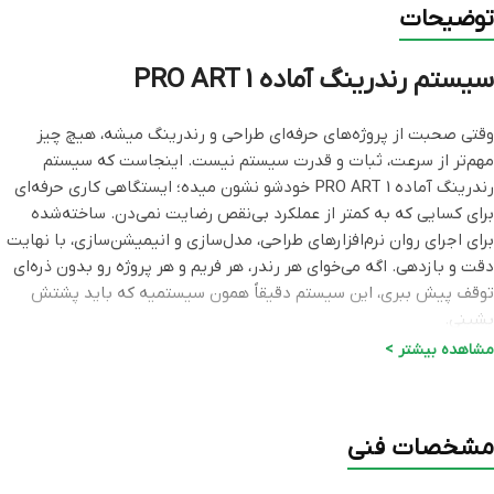
توضیحات
سیستم رندرینگ آماده PRO ART 1
وقتی صحبت از پروژه‌های حرفه‌ای طراحی و رندرینگ میشه، هیچ چیز
مهم‌تر از سرعت، ثبات و قدرت سیستم نیست. اینجاست که سیستم
رندرینگ آماده PRO ART 1 خودشو نشون میده؛ ایستگاهی کاری حرفه‌ای
برای کسایی که به کمتر از عملکرد بی‌نقص رضایت نمی‌دن. ساخته‌شده
برای اجرای روان نرم‌افزارهای طراحی، مدل‌سازی و انیمیشن‌سازی، با نهایت
دقت و بازدهی. اگه می‌خوای هر رندر، هر فریم و هر پروژه‌ رو بدون ذره‌ای
توقف پیش ببری، این سیستم دقیقاً همون سیستمیه که باید پشتش
بشینی.
مشاهده بیشتر >
قطعات
مدل
قدرت و ویژگی خاص
پایدار، سازگار، مناسب
مشخصات فنی
مادربرد
Gigabyte B760M H DDR4
ارتقا