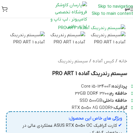
Skip to navigation
منو
Skip to main content
خانه
/
کیس آماده
/
سیستم رندرینگ
سیستم رندرینگ آماده PRO ART 1
پردازنده:
Core i5-13400F
حافظه رم:
32GB DDR4 3200
حافظه داخلی:
SSD 500GB
گرافیک:
RTX 5050 8G GDDR6
ویژگی های خاص این محصول:
✔
کارت گرافیک ASUS RTX 5050 OC عملکردی عالی در
پروژه‌های گرافیکی