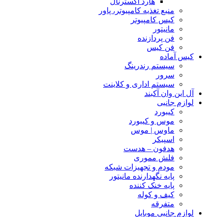
هارد اکسترنال
منبع تغذیه کامپیوتر، پاور
کیس کامپیوتر
مانیتور
فن پردازنده
فن کیس
کیس آماده
سیستم رندرینگ
سرور
سیستم‌ اداری و کلاینت
آل این وان آکبند
لوازم جانبی
کیبورد
موس و کیبورد
ماوس | موس
اسپیکر
هدفون – هدست
فلش مموری
مودم و تجهیزات شبکه
پایه نگهدارنده مانیتور
پایه خنک کننده
کیف و کوله
متفرقه
لوازم جانبی موبایل