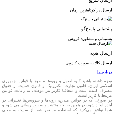
ارسال سریع
تا لحظه‌ای که سیستم به دستت برسه، چندین مرحله بررسی و
اطمینان پشتش هست تا با خیال راحت روشنش کنی و مستقیم بری
ارسال در کوتاه‌ترین زمان
سراغ کار.
گارانتی قطعات
پشتیبانی پاسخ‌گو
تمام قطعات سیستم با گارانتی اصلی شرکت سازنده یا واردکننده‌ی
پشتیبانی و مشاوره فروش
معتبر ارائه می‌شن. جعبه‌ی قطعات هم دقیقاً مثل روز اول، همراه
سیستم برات ارسال میشه تا هر وقت خواستی از اصالت و
گارانتی‌شون مطمئن بشی.
ارسال هدیه
به همین دلیله که وقتی از پارسان کاوشگر خرید می‌کنی، می‌تونی با
خیال راحت بگی «سیستمم اصل و مطمئنه!»؛ بدون هیچ نگرانی از
ارسال کالا به صورت کادویی
بابت گارانتی، اصالت قطعات یا کیفیت مونتاژ.
درباره ما
توجه داشته باشید کلیه اصول و رویه‏‌ها منطبق با قوانین جمهوری
سیستم رندرینگ آماده WORK ART 6
اسلامی ایران، قانون تجارت الکترونیک و قانون حمایت از حقوق
مصرف کننده است و متعاقبا کاربر نیز موظف به رعایت قوانین
تحویل سیستم چقدر طول می‌کشه؟!
مرتبط با کاربر است.
در صورتی که در قوانین مندرج، رویه‏‌ها و سرویس‏‌ها تغییراتی در
آینده ایجاد شود، در همین صفحه منتشر و به روز رسانی می شود و
حتماً برات مهمه بدونی بعد از ثبت سفارش، چقدر باید منتظر بمونی
شما توافق می‏‌کنید که استفاده مستمر شما از سایت به معنی
تا سیستم حرفه‌ایت برسه دستت. خبر خوب اینه که تیم فنی ما