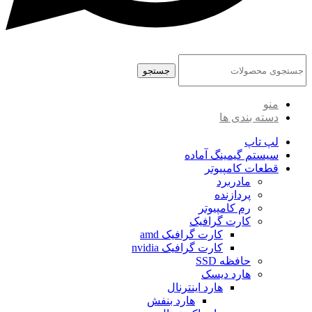
جستجو
منو
دسته بندی ها
لپ تاپ
سیستم گیمینگ آماده
قطعات کامپیوتر
مادربرد
پردازنده
رم کامپیوتر
کارت گرافیک
کارت گرافیک amd
کارت گرافیک nvidia
حافظه SSD
هارد دیسک
هارد اینترنال
هارد بنفش