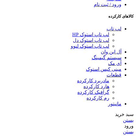
ورود / ثبت نام
کالاهای کارکرده
لپ تاپ
لپ تاپ استوک HP
لپ تاپ استوک دل
لپ تاپ استوک لنوو
آل این وان
سیستم گیمینگ
آی مک
مینی کیس استوک
قطعات
مادربرد کارکرده
هارد کارکرده
گرافیک کارکرده
رم کارکرده
مانیتور
سبد خرید
بستن
ورود
بستن