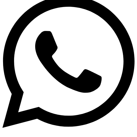
پروژه‌های سنگین سر و کار داره، دنبالش می‌گرده. از اسمبل دقیق
و تست‌های فنی گرفته تا پشتیبانی صمیمی و ارسال مطمئن،
همه‌چیزش با فکر و دقت طراحی شده. وقتی پشت این سیستم
می‌شینی، دیگه لازم نیست نگران هنگ، کندی یا افت سرعت باشی؛
چون همه‌چیز روون و دقیق پیش می‌ره.
و جالب‌تر اینکه اگه بعدها خواستی قطعه‌ای رو ارتقا بدی یا نرم‌افزار
خاصی نصب کنی، هیچ دردسری نداره و خیلی راحت انجام میشه.
خلاصه بخوای حرفه‌ای کار کنی، با خیال راحت رندر بگیری و
اعصابت هم سالم بمونه، خرید سیستم رندرینگ WORKART یه
انتخاب بی‌نقصه!
اگه نظری درباره‌ی این سیستم داری یا تجربه‌ای از کار باهاش،
خوشحال می‌شیم تو بخش کامنت‌ها باهامون به اشتراک بذاری؛
منتظر حضور گرمت هستیم
💚
برای دیدن مدل‌های بیشتر هم می‌تونی به لینک زیر سر بزنی و
بقیه‌ی سیستم‌های حرفه‌ای ما رو ببینی:
خرید سیستم رندرینگ