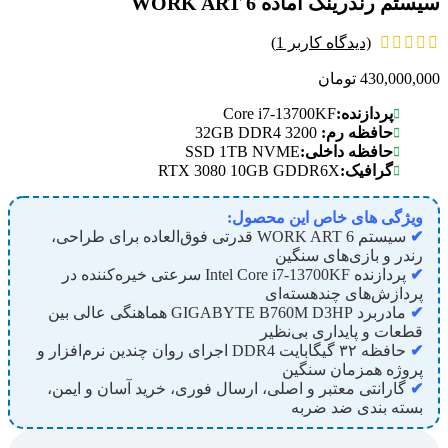
سیستم رندرینگ آماده WORK ART 6
(دیدگاه کاربر
1
)
430,000,000
تومان
Core i7-13700KF
پردازنده:
32GB DDR4 3200
حافظه رم:
SSD 1TB NVME
حافظه داخلی:
RTX 3080 10GB GDDR6X
گرافیک:
ویژگی های خاص این محصول:
✔
سیستم WORK ART 6 قدرتی فوق‌العاده برای طراحی،
رندر و بازی‌های سنگین
✔
پردازنده Intel Core i7-13700KF سرعتی خیره‌کننده در
پردازش‌های چند‌هسته‌ای
✔
مادربرد GIGABYTE B760M D3HP هماهنگی عالی بین
قطعات و پایداری بی‌نظیر
✔
حافظه ۳۲ گیگابایت DDR4 اجرای روان چندین نرم‌افزار و
پروژه همزمان سنگین
✔
گارانتی معتبر و اصلی، ارسال فوری، خرید آسان و ایمن،
بسته بندی ضد ضربه