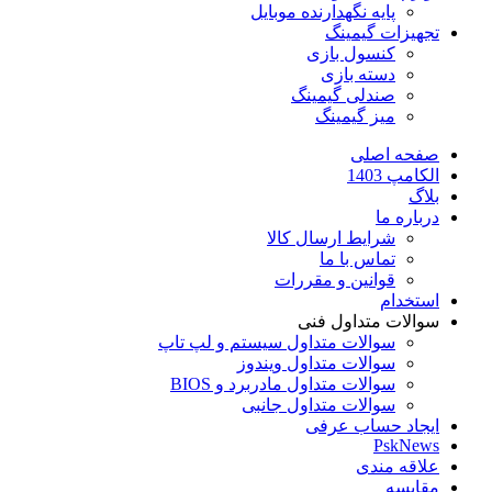
پایه نگهدارنده موبایل
تجهیزات گیمینگ
کنسول بازی
دسته بازی
صندلی گیمینگ
میز گیمینگ
صفحه اصلی
الکامپ 1403
بلاگ
درباره ما
شرایط ارسال کالا
تماس با ما
قوانین و مقررات
استخدام
سوالات متداول فنی
سوالات متداول سیستم و لپ تاپ
سوالات متداول ویندوز
سوالات متداول مادربرد و BIOS
سوالات متداول جانبی
ایجاد حساب عرفی
PskNews
علاقه مندی
مقایسه