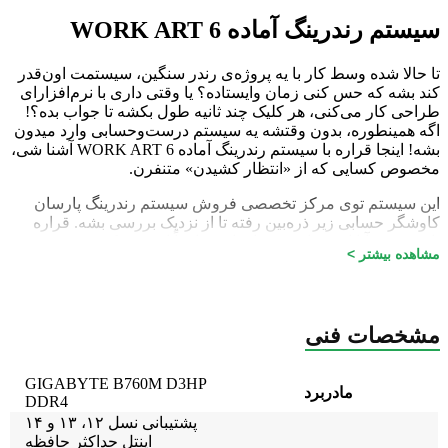
سیستم رندرینگ آماده WORK ART 6
تا حالا شده وسط کار با یه پروژه‌ی رندر سنگین، سیستمت اون‌قدر
کند بشه که حس کنی زمان وایستاده؟ یا وقتی داری با نرم‌افزارای
طراحی کار می‌کنی، هر کلیک چند ثانیه طول بکشه تا جواب بده؟!
اگه همینطوره، بدون وقتشه یه سیستم درست‌وحسابی وارد میدون
بشه! اینجا قراره با سیستم رندرینگ آماده WORK ART 6 آشنا شی،
مخصوص کسایی که از «انتظار کشیدن» متنفرن.
این سیستم توی مرکز تخصصی فروش سیستم رندرینگ پارسان
کاوشگر حسابی زیر ذره‌بین رفته تا از نزدیک بررسی بشه. قراره
باهم ببینیم آیا این غول سخت‌افزاری واقعاً اون‌قدر که تعریفش رو
مشاهده بیشتر >
می‌کنن فوق‌العاده‌ست یا نه. اگه دنبال سیستمی هستی که هم
سرعت بالا بده، هم توی کارای سنگین پایداریش مثل کوه باشه، تا
آخر این بررسی با من بمون چون قراره انتخابت رو خیلی راحت‌تر
کنم 😉
مشخصات فنی
بررسی سیستم رندرینگ
WORK ART 6
GIGABYTE B760M D3HP
مادربرد
کیس WORK ART 6 یه ایستگاه کاری قدرتمند و حساب‌شده‌ست
DDR4
که دقیقاً برای پروژه‌های سنگین گرافیکی، طراحی سه‌بعدی و
پشتیبانی نسل ۱۲، ۱۳ و ۱۴
رندرینگ حرفه‌ای ساخته شده. ترکیب پردازنده‌ی قوی، کارت
اینتل حداکثر حافظه