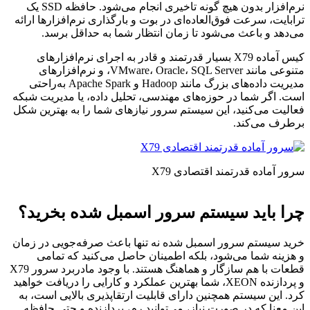
نرم‌افزار بدون هیچ گونه تاخیری انجام می‌شود. حافظه SSD یک
ترابایت، سرعت فوق‌العاده‌ای در بوت و بارگذاری نرم‌افزارها ارائه
می‌دهد و باعث می‌شود تا زمان انتظار شما به حداقل برسد.
کیس آماده X79
بسیار قدرتمند و قادر به اجرای نرم‌افزارهای
متنوعی مانند VMware، Oracle، SQL Server، و نرم‌افزارهای
مدیریت داده‌های بزرگ مانند Hadoop و Apache Spark به‌راحتی
است. اگر شما در حوزه‌های مهندسی، تحلیل داده، یا مدیریت شبکه
فعالیت می‌کنید، این سیستم سرور نیازهای شما را به بهترین شکل
برطرف می‌کند.
سرور آماده قدرتمند اقتصادی X79
چرا باید سیستم سرور اسمبل شده بخرید؟
خرید سیستم سرور اسمبل شده نه تنها باعث صرفه‌جویی در زمان
و هزینه شما می‌شود، بلکه اطمینان حاصل می‌کنید که تمامی
قطعات با هم سازگار و هماهنگ هستند. با وجود مادربرد سرور X79
و پردازنده XEON، شما بهترین عملکرد و کارایی را دریافت خواهید
کرد. این سیستم همچنین دارای قابلیت ارتقاپذیری بالایی است، به
این معنا که در صورت نیاز، می‌توانید رم، پردازنده و حتی حافظه