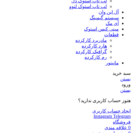
لپ تاپ استوک دل
لپ تاپ استوک لنوو
آل این وان
سیستم گیمینگ
آی مک
مینی کیس استوک
قطعات
مادربرد کارکرده
هارد کارکرده
گرافیک کارکرده
رم کارکرده
مانیتور
سبد خرید
بستن
ورود
بستن
هنوز حساب کاربری ندارید؟
ایجاد حساب کاربری
Instagram
Telegram
فروشگاه
0
علاقه مندی