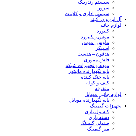
سیستم رندرینگ
سرور
سیستم‌ اداری و کلاینت
آل این وان آکبند
لوازم جانبی
کیبورد
موس و کیبورد
ماوس | موس
اسپیکر
هدفون – هدست
فلش مموری
مودم و تجهیزات شبکه
پایه نگهدارنده مانیتور
پایه خنک کننده
کیف و کوله
متفرقه
لوازم جانبی موبایل
پایه نگهدارنده موبایل
تجهیزات گیمینگ
کنسول بازی
دسته بازی
صندلی گیمینگ
میز گیمینگ