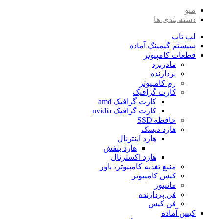
منو
دسته بندی ها
لپ تاپ
سیستم گیمینگ آماده
قطعات کامپیوتر
مادربرد
پردازنده
رم کامپیوتر
کارت گرافیک
کارت گرافیک amd
کارت گرافیک nvidia
حافظه SSD
هارد دیسک
هارد اینترنال
هارد بنفش
هارد اکسترنال
منبع تغذیه کامپیوتر، پاور
کیس کامپیوتر
مانیتور
فن پردازنده
فن کیس
کیس آماده