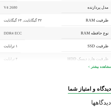
مدل پردازنده
2680 V4
ظرفیت RAM
۳۲ گیگابایت
,
۶۴ گیگابایت
00:41
00:00
نوع حافظه RAM
DDR4 ECC
ظرفیت SSD
۱ ترابایت
ظرفیت هارد دیسک HDD
۴ ترابایت
مشاهده بیشتر >
کیس
Tower Workstation Dell 7810
تعداد پورت USB 3.0
۵ عدد
دیدگاه و امتیاز شما
تعداد پورت USB 2.0
۴ عدد
دیدگاهها
DVI-D
یک عدد