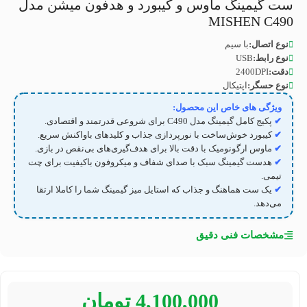
ست گیمینگ ماوس و کیبورد و هدفون میشن مدل
MISHEN C490
نوع اتصال:
با سیم
نوع رابط:
USB
دقت:
2400DPI
نوع حسگر:
اپتیکال
ویژگی های خاص این محصول:
✔
پکیج کامل گیمینگ مدل
C490
برای شروعی قدرتمند و اقتصادی.
✔
کیبورد خوش‌ساخت با نورپردازی جذاب و کلیدهای باواکنش سریع.
✔
ماوس ارگونومیک با دقت بالا برای هدف‌گیری‌های بی‌نقص در بازی.
✔
هدست گیمینگ سبک با صدای شفاف و میکروفون باکیفیت برای چت
تیمی.
✔
یک ست هماهنگ و جذاب که استایل میز گیمینگ شما را کاملا ارتقا
می‌دهد.
مشخصات فنی دقیق
4,100,000
تومان