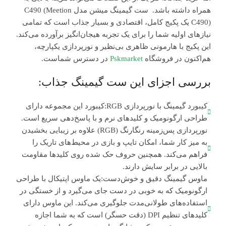
همراه داشته باشد. ست گیمینگ میشن مدل C490 (Meetion
C490) یک پکیج کامل، اقتصادی و بسیار جذاب است که تمامی
نیازهای اولیه شما را برای یک تجربه هیجان‌انگیز برآورده می‌کند.
این پکیج با هارمونی ظاهری بی‌نظیر و نورپردازی یکپارچه،
هم‌اکنون در فروشگاه
Pskmarket
در دسترس شماست.
بررسی اجزای این ست گیمینگ جذاب:
کیبورد گیمینگ با نورپردازی RGB:کیبورد این مجموعه دارای
طراحی ارگونومیک و کلیدهای نرم و با پاسخ‌دهی سریع است.
نورپردازی پس‌زمینه رنگارنگ (RGB) علاوه بر زیبایی بخشیدن
به میز کار شما، امکان تایپ و بازی در محیط‌های تاریک را
فراهم می‌کند. همچنین حروف حک شده روی کلیدها مقاومت
بالایی در برابر سایش دارند.
ماوس گیمینگ دقیق و خوش‌دست:یک ماوس اپتیکال با طراحی
ارگونومیک که به خوبی در دست جای می‌گیرد و از خستگی در
استفاده‌های طولانی‌مدت جلوگیری می‌کند. این ماوس دارای
کلیدهای تنظیم DPI (دقت حسگر) است که به شما اجازه