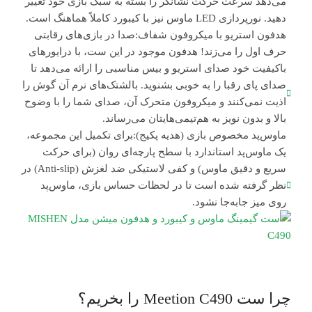
می‌دهد سرعت حرکت نشانگر را بسته به سبک بازی خود تغییر
دهید. نورپردازی LED ماوس نیز با کیبورد کاملاً هماهنگ است.
هدفون استریو با میکروفون شفاف:صدا در بازی‌های رقابتی
حرف اول را می‌زند! هدفون موجود در این ست، با درایورهای
باکیفیت خود صدای استریو و بیس مناسبی را ارائه می‌دهد تا
صدای پای رقبا را به خوبی بشنوید. بالشتک‌های نرم آن گوش را
اذیت نمی‌کنند و میکروفون متحرک آن، صدای شما را با وضوح
بالا و بدون نویز به هم‌تیمی‌هایتان می‌رساند.
ماوس‌پد مخصوص بازی (هدیه پکیج):برای تکمیل این مجموعه،
یک ماوس‌پد استاندارد با سطح پارچه‌ای روان (برای حرکت
سریع و دقیق ماوس) و کفی لاستیکی ضد لغزش (Anti-slip) در
نظر گرفته شده است تا در لحظات حساس بازی، ماوس‌پد
روی میز جابه‌جا نشود.
چرا ست Meetion C490 را بخریم؟