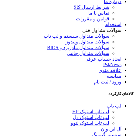
درباره ما
شرایط ارسال کالا
تماس با ما
قوانین و مقررات
استخدام
سوالات متداول فنی
سوالات متداول سیستم و لپ تاپ
سوالات متداول ویندوز
سوالات متداول مادربرد و BIOS
سوالات متداول جانبی
ایجاد حساب عرفی
PskNews
علاقه مندی
مقایسه
ورود / ثبت نام
کالاهای کارکرده
لپ تاپ
لپ تاپ استوک HP
لپ تاپ استوک دل
لپ تاپ استوک لنوو
آل این وان
سیستم گیمینگ