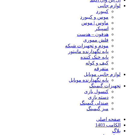
لوازم جانبی
کیبورد
موس و کیبورد
ماوس | موس
اسپیکر
هدفون – هدست
فلش مموری
مودم و تجهیزات شبکه
پایه نگهدارنده مانیتور
پایه خنک کننده
کیف و کوله
متفرقه
لوازم جانبی موبایل
پایه نگهدارنده موبایل
تجهیزات گیمینگ
کنسول بازی
دسته بازی
صندلی گیمینگ
میز گیمینگ
صفحه اصلی
الکامپ 1403
بلاگ