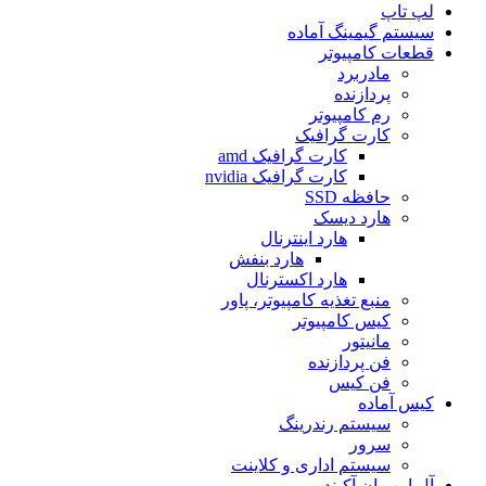
لپ تاپ
سیستم گیمینگ آماده
قطعات کامپیوتر
مادربرد
پردازنده
رم کامپیوتر
کارت گرافیک
کارت گرافیک amd
کارت گرافیک nvidia
حافظه SSD
هارد دیسک
هارد اینترنال
هارد بنفش
هارد اکسترنال
منبع تغذیه کامپیوتر، پاور
کیس کامپیوتر
مانیتور
فن پردازنده
فن کیس
کیس آماده
سیستم رندرینگ
سرور
سیستم‌ اداری و کلاینت
آل این وان آکبند