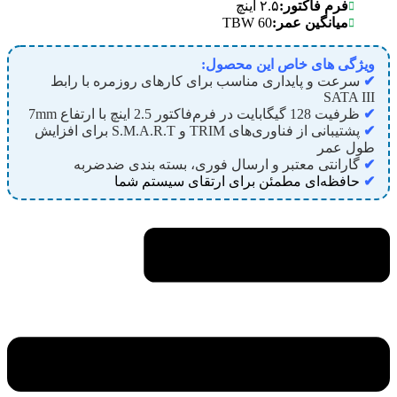
فرم فاکتور:
۲.۵ اینچ
60 TBW
میانگین عمر:
ویژگی های خاص این محصول:
✔
سرعت و پایداری مناسب برای کارهای روزمره با رابط
SATA III
✔
ظرفیت 128 گیگابایت در فرم‌فاکتور 2.5 اینچ با ارتفاع 7mm
✔
پشتیبانی از فناوری‌های TRIM و S.M.A.R.T برای افزایش
طول عمر
✔
گارانتی معتبر و ارسال فوری، بسته بندی ضدضربه
✔
حافظه‌ای مطمئن برای ارتقای سیستم شما