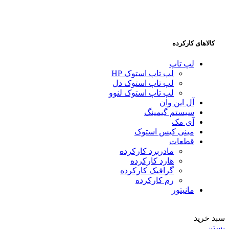
کالاهای کارکرده
لپ تاپ
لپ تاپ استوک HP
لپ تاپ استوک دل
لپ تاپ استوک لنوو
آل این وان
سیستم گیمینگ
آی مک
مینی کیس استوک
قطعات
مادربرد کارکرده
هارد کارکرده
گرافیک کارکرده
رم کارکرده
مانیتور
سبد خرید
بستن