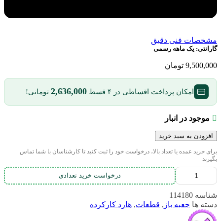
مشخصات فنی دقیق
گارانتی:
یک ماهه رسمی
9,500,000
تومان
2,636,000
امکان پرداخت اقساطی در ۴ قسط
تومانی!
موجود در انبار
افزودن به سبد خرید
برای خرید عمده یا تعداد بالا، درخواست خود را ثبت کنید تا کارشناسان با شما تماس
بگیرند
درخواست خرید تعدادی
شناسه
114180
دسته ها
جعبه باز
,
قطعات
,
هارد کارکرده