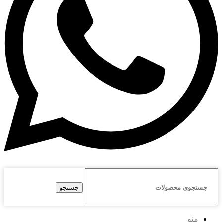
جستجو
منو