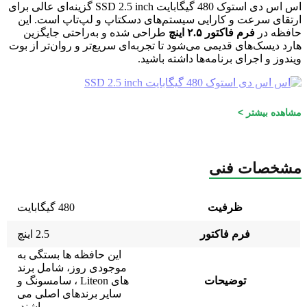
اس اس دی استوک 480 گیگابایت SSD 2.5 inch گزینه‌ای عالی برای
ارتقای سرعت و کارایی سیستم‌های دسکتاپ و لپ‌تاپ است. این
حافظه در
فرم فاکتور ۲.۵ اینچ
طراحی شده و به‌راحتی جایگزین
هارد دیسک‌های قدیمی می‌شود تا تجربه‌ای سریع‌تر و روان‌تر از بوت
ویندوز و اجرای برنامه‌ها داشته باشید.
اس اس دی استوک 480 گیگابایت SSD 2.5 inch
مشاهده بیشتر >
با ظرفیت
۴۸۰ گیگابایت
، فضای کافی برای نصب سیستم‌عامل،
نرم‌افزارها و ذخیره فایل‌های مهم در اختیار شما قرار می‌دهد. این
مشخصات فنی
محصول بسته به موجودی، از برندهای معتبر مانند
Liteon،
Samsung
و سایر برندهای اصلی عرضه می‌شود.
اگر به دنبال راهی اقتصادی و مطمئن برای افزایش سرعت سیستم
ظرفیت
480 گیگابایت
خود هستید، این SSD انتخابی ایده‌آل با
گارانتی رسمی یک‌ماهه
است
که عملکردی سریع، کم‌مصرف و بادوام ارائه میده
فرم فاکتور
2.5 اینچ
این حافظه ها بستگی به
موجودی روز، شامل برند
توضیحات
های Liteon ، سامسونگ و
سایر برندهای اصلی می
باشند.