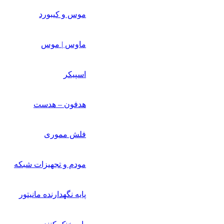
موس و کیبورد
ماوس | موس
اسپیکر
هدفون – هدست
فلش مموری
مودم و تجهیزات شبکه
پایه نگهدارنده مانیتور