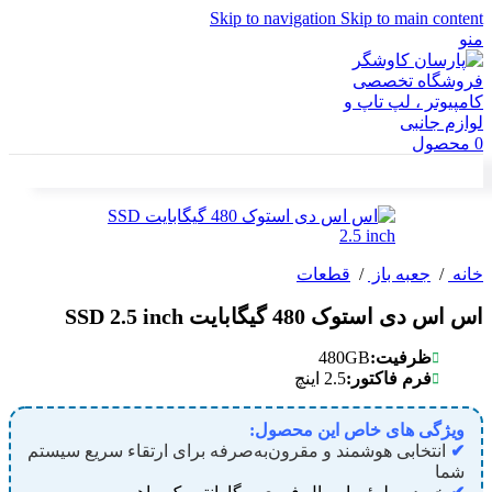
Skip to navigation
Skip to main content
منو
0
محصول
خانه
/
جعبه باز
/
قطعات
اس اس دی استوک 480 گیگابایت SSD 2.5 inch
480GB
ظرفیت:
فرم فاکتور:
2.5 اینچ
ویژگی های خاص این محصول:
✔
انتخابی هوشمند و مقرون‌به‌صرفه برای ارتقاء سریع سیستم
شما