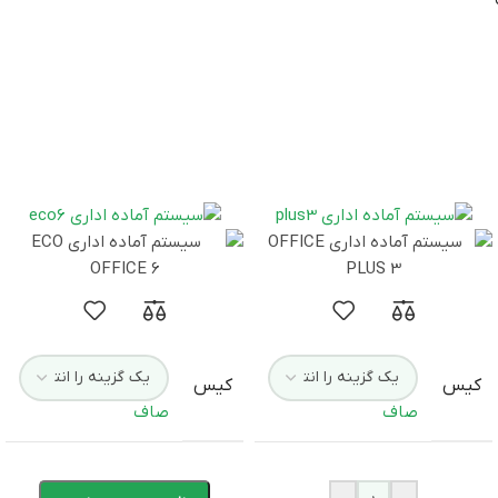
Mini case Sadata
,
Green Hom
 (الماس، آواژنگ، ماتریس و …)
کیس
کیس
صاف
صاف