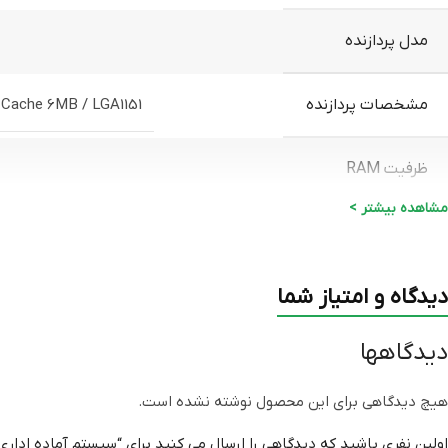
مدل پردازنده
مشخصات پردازنده
t Cache 6MB / LGA1151
ظرفیت RAM
مشاهده بیشتر >
ظرفیت SSD
دیدگاه و امتیاز شما
مشخصات SSD
دیدگاهها
خنک کننده بادی
هیچ دیدگاهی برای این محصول نوشته نشده است.
منبع تغذیه
300 وات GREAT / 350 وات SADATA
اولین نفری باشید که دیدگاهی را ارسال می کنید برای “سیستم آماده اداری OFFICE PLUS 1