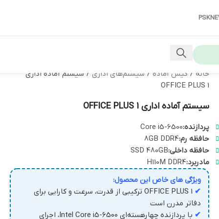
PSKN
خانه
/
کیس آماده
/
سیستم‌های اداری
/
سیستم آماده اداری
OFFICE PLUS 1
سیستم آماده اداری OFFICE PLUS 1
پردازنده:
Core i5-6500
حافظه رم:
8GB DDR4
حافظه داخلی:
SSD 480GB
مادربرد:
H110M DDR4
ویژگی های خاص این محصول:
✔
OFFICE PLUS 1 ترکیبی از قدرت، سرعت و کارایی برای
دفاتر مدرن است
✔
با پردازنده چهارهسته‌ای Intel Core i5-6500، اجرای