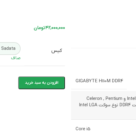
۴۲,۰۰۰,۰۰۰
تومان
کیس
صاف
GIGABYTE H110M DDR4
افزودن به سبد خرید
پشتیبانی نسل 6،7،8،9 پردازنده‌های سری Intel و Celeron , Pentium
حداکثر حافظه پشتیبانی شده 32 گیگابایت DDR4 نوع سوکت Intel LGA
Core i5