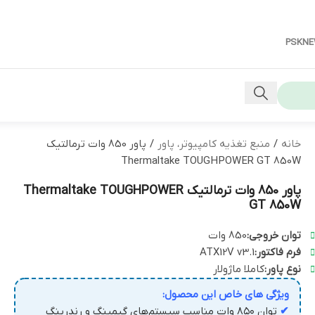
PSKN
خانه
/
منبع تغذیه کامپیوتر، پاور
/
پاور 850 وات ترمالتیک
Thermaltake TOUGHPOWER GT 850W
پاور 850 وات ترمالتیک Thermaltake TOUGHPOWER
GT 850W
توان خروجی:
850 وات
فرم فاکتور:
ATX12V v3.1
نوع پاور:
کاملا ماژولار
ویژگی های خاص این محصول:
✔
توان ۸۵۰ وات مناسب سیستم‌های گیمینگ و رندرینگ