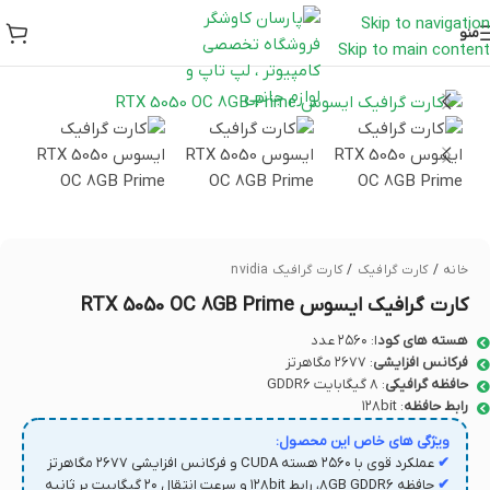
Skip to navigation
منو
Skip to main content
خانه
/
کارت گرافیک
/
کارت گرافیک nvidia
کارت گرافیک ایسوس RTX 5050 OC 8GB Prime
هسته‌ های کود
ا: ۲۵۶۰ عدد
فرکانس افزایشی
: ۲۶۷۷ مگاهرتز
حافظه گرافیکی
: ۸ گیگابایت GDDR6
رابط حافظه
: ۱۲۸bit
ویژگی های خاص این محصول:
✔
عملکرد قوی با ۲۵۶۰ هسته CUDA و فرکانس افزایشی ۲۶۷۷ مگاهرتز
✔
حافظه 8GB GDDR6، رابط ۱۲۸bit و سرعت انتقال ۲۰ گیگابیت بر ثانیه