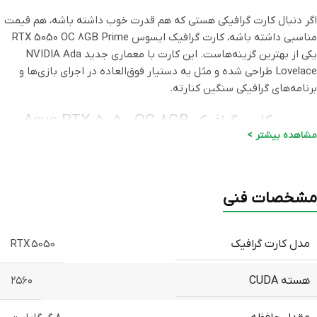
اگر دنبال کارت گرافیکی هستی که هم قدرت خوب داشته باشه، هم قیمت
مناسبی داشته باشه، کارت گرافیک ایسوس RTX 5050 OC 8GB Prime
یکی از بهترین گزینه‌هاست. این کارت با معماری جدید NVIDIA Ada
Lovelace طراحی شده و مثل یه دستیار فوق‌العاده در اجرای بازی‌ها و
برنامه‌های گرافیکی سنگین کنارته.
بررسی کارت گرافیک Asus RTX 5050 OC 8GB
مشاهده بیشتر >
Prime
با فناوری‌های DLSS 4 و Ray Tracing، این کارت اجازه می‌ده بازی‌هات با
کیفیت بالا و جزئیات بی‌نظیر اجرا بشن. حتی تو برنامه‌های طراحی و
مشخصات فنی
تدوین ویدئو هم می‌تونی روی قدرتش حساب کنی. به‌علاوه، با ۲۵۶۰
هسته CUDA و فرکانس تا ۲۶۷۷ مگاهرتز، کلی کار سنگین رو بدون افت
سرعت انجام میده.
مدل کارت گرافیک
RTX 5050
هسته CUDA
۲۵۶۰
کارت گرافیک ایسوس RTX 5050 OC 8GB Prime