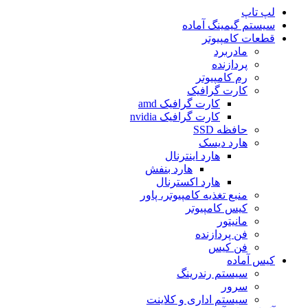
لپ تاپ
سیستم گیمینگ آماده
قطعات کامپیوتر
مادربرد
پردازنده
رم کامپیوتر
کارت گرافیک
کارت گرافیک amd
کارت گرافیک nvidia
حافظه SSD
هارد دیسک
هارد اینترنال
هارد بنفش
هارد اکسترنال
منبع تغذیه کامپیوتر، پاور
کیس کامپیوتر
مانیتور
فن پردازنده
فن کیس
کیس آماده
سیستم رندرینگ
سرور
سیستم‌ اداری و کلاینت