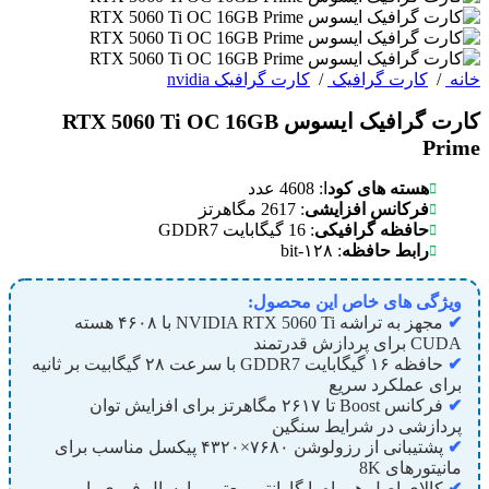
خانه
/
کارت گرافیک
/
کارت گرافیک nvidia
کارت گرافیک ایسوس RTX 5060 Ti OC 16GB
Prime
هسته‌ های کود
ا: 4608 عدد
فرکانس افزایشی
: 2617 مگاهرتز
حافظه گرافیکی
: 16 گیگابایت GDDR7
رابط حافظه
: ۱۲۸‑bit
ویژگی های خاص این محصول:
✔
مجهز به تراشه NVIDIA RTX 5060 Ti با ۴۶۰۸ هسته
CUDA برای پردازش قدرتمند
✔
حافظه ۱۶ گیگابایت GDDR7 با سرعت ۲۸ گیگابیت بر ثانیه
برای عملکرد سریع
✔
فرکانس Boost تا ۲۶۱۷ مگاهرتز برای افزایش توان
پردازشی در شرایط سنگین
✔
پشتیبانی از رزولوشن ۷۶۸۰×۴۳۲۰ پیکسل مناسب برای
مانیتورهای 8K
✔
کالای اصل همراه با گارانتی معتبر و ارسال فوری با