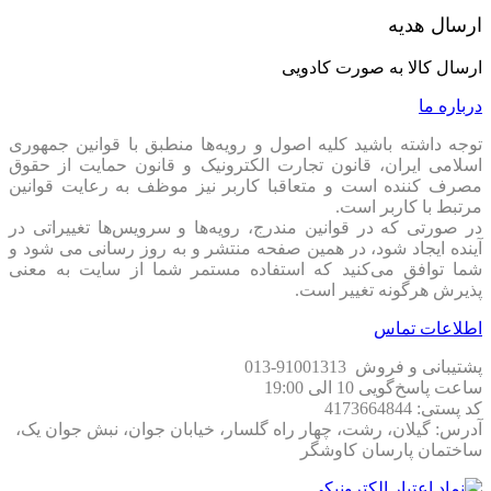
گرافیک
ASUS Prime GeForce RTX 5060 Ti OC 16G
بهترین
ارسال هدیه
ترکیب از کارایی، خنک‌کنندگی و بی‌صدایی رو ارائه می‌ده.
ارسال کالا به صورت کادویی
جمع‌بندی و نتیجه‌گیری
درباره ما
اگر دنبال کارتی هستی که بتونه نسل جدید بازی‌ها رو با نهایت
جزئیات و نرخ فریم بالا اجرا کنه،
توجه داشته باشید کلیه اصول و رویه‏‌ها منطبق با قوانین جمهوری
5060 Ti خرید
از سری
ASUS Prime RTX 5060 Ti 16GB
یک
اسلامی ایران، قانون تجارت الکترونیک و قانون حمایت از حقوق
انتخاب هوشمندانه‌ست.
مصرف کننده است و متعاقبا کاربر نیز موظف به رعایت قوانین
با طراحی زیبا، عملکرد سریع و قیمت رقابتی، این مدل از بهترین
مرتبط با کاربر است.
گزینه‌ها برای ارتقاء سیستم گیمینگ یا ورک‌استیشن محسوب میشه.
در صورتی که در قوانین مندرج، رویه‏‌ها و سرویس‏‌ها تغییراتی در
آینده ایجاد شود، در همین صفحه منتشر و به روز رسانی می شود و
با خرید این کارت از فروشگاه
PSKMARKET
، از اصالت کالا،
شما توافق می‏‌کنید که استفاده مستمر شما از سایت به معنی
گارانتی معتبر و خدمات پس از فروش مطمئن بهره‌مند می‌شی. چه
پذیرش هرگونه تغییر است.
بخوای ارتقا بدی سیستم گیمینگت رو چه بخوای یه کامپیوتر حرفه‌ای
برای تدوین و رندر داشته باشی، کارت گرافیک ایسوس RTX 5060
اطلاعات تماس
Ti OC 16GB Prime با عملکرد فوق‌العاده‌اش تو رو ناامید نمی‌کنه.
پشتیبانی و فروش 91001313-013
قیمت و خرید کارت گرافیک
ساعت پاسخ‌گویی 10 الی 19:00
کد پستی: 4173664844
آدرس: گیلان، رشت، چهار راه گلسار، خیابان جوان، نبش جوان یک،
ساختمان پارسان کاوشگر