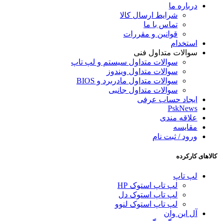
درباره ما
شرایط ارسال کالا
تماس با ما
قوانین و مقررات
استخدام
سوالات متداول فنی
سوالات متداول سیستم و لپ تاپ
سوالات متداول ویندوز
سوالات متداول مادربرد و BIOS
سوالات متداول جانبی
ایجاد حساب عرفی
PskNews
علاقه مندی
مقایسه
ورود / ثبت نام
کالاهای کارکرده
لپ تاپ
لپ تاپ استوک HP
لپ تاپ استوک دل
لپ تاپ استوک لنوو
آل این وان