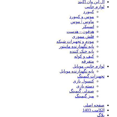
آل این وان آکبند
لوازم جانبی
کیبورد
موس و کیبورد
ماوس | موس
اسپیکر
هدفون – هدست
فلش مموری
مودم و تجهیزات شبکه
پایه نگهدارنده مانیتور
پایه خنک کننده
کیف و کوله
متفرقه
لوازم جانبی موبایل
پایه نگهدارنده موبایل
تجهیزات گیمینگ
کنسول بازی
دسته بازی
صندلی گیمینگ
میز گیمینگ
صفحه اصلی
الکامپ 1403
بلاگ